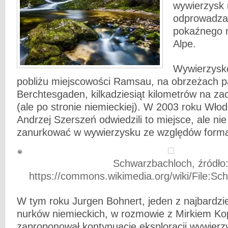
wywierzysk 
odprowadza
pokaźnego 
Alpe.
Wywierzysko
pobliżu miejscowości Ramsau, na obrzeżach 
Berchtesgaden, kilkadziesiąt kilometrów na z
(ale po stronie niemieckiej). W 2003 roku Wł
Andrzej Szerszeń odwiedzili to miejsce, ale nie
zanurkować w wywierzysku ze względów forma
Schwarzbachloch, źródło
https://commons.wikimedia.org/wiki/File:S
W tym roku Jurgen Bohnert, jeden z najbardzi
nurków niemieckich, w rozmowie z Mirkiem K
zaproponował kontynuację eksploracji wywierz