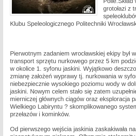
Polie.Skład
grotołazi z 
speleoklubó
Klubu Speleologicznego Politechniki Wrocławs
Pierwotnym zadaniem wrocławskiej ekipy był w
transport sprzętu nurkowego przez 5 km podz
w okolice 1. syfonu jaskini. Wyjątkowo deszcz
zmianę założeń wyprawy tj. nurkowania w syf
niebezpiecznie wysokiego poziomu wody w dol
jaskini. Nowym celem stało się zatem uzupełni
mierniczej głównych ciągów oraz eksploracja pa
Wielkiego Labiryntu ? skomplikowanego system
przełazów i kominków.
Od pierwszego wejścia jaskinia zaskakiwała n