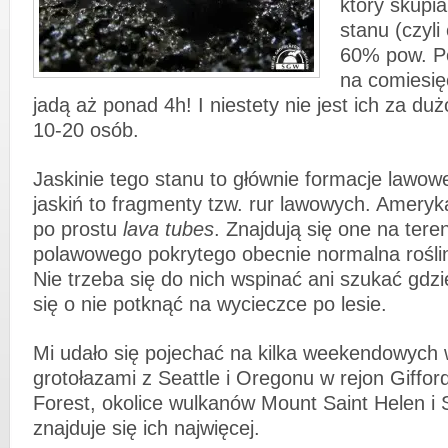
który skupia
stanu (czyli
60% pow. Po
na comiesię
jadą aż ponad 4h! I niestety nie jest ich za du
10-20 osób.
Jaskinie tego stanu to głównie formacje lawow
jaskiń to fragmenty tzw. rur lawowych. Ameryk
po prostu
lava tubes
. Znajdują się one na tere
polawowego pokrytego obecnie normalna roślin
Nie trzeba się do nich wspinać ani szukać gd
się o nie potknąć na wycieczce po lesie.
Mi udało się pojechać na kilka weekendowych
grotołazami z Seattle i Oregonu w rejon Giffor
Forest, okolice wulkanów Mount Saint Helen i
znajduje się ich najwięcej.