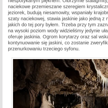
niespotykanym pięknem. Olbrzymie stalagmity
naciekowe przemieszane szeregiem krystalic
jeziorek, budują niesamowity, wspaniały krajo
szaty naciekowej, stawia jaskinie jako jedną z 
jakich do tej pory byłem. Trzeba przy tym zaz
na wysoki poziom wody widzieliśmy jedynie uł
oferuje jaskinia. Ogrom korytarzy oraz sal wsk
kontynuowanie się jaskini, co zostanie zweryf
przenurkowaniu trzeciego syfonu.