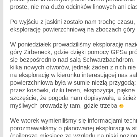
proste, nie ma dużo odcinków linowych ani cia
Po wyjściu z jaskini zostało nam trochę czasu,
eksplorację powierzchniową na zboczach góry 
W poniedziałek prowadziliśmy eksplorację na
góry Zirbeneck, gdzie dzięki pomocy GPSa pr
się bezpośrednio nad salą Schwarzbachdrom. 
kilka nowych otworów, jednak żaden z nich ni
na eksplorację w kierunku interesującej nas sa
powierzchniowa była w sumie niezłą przygodą: 
przez kosówki, dziki teren, ekspozycja, piękne 
szczęście, że pogoda nam dopisywała, a ście
myśliwych prowadziły tam, gdzie trzeba
We wtorek wymieniliśmy się informacjami tech
porozmawialiśmy o planowanej eksploracji w st
(najlepsze miesiące ze względu na niski pozio