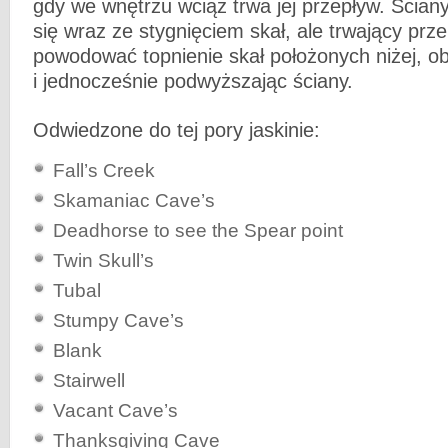
gdy we wnętrzu wciąż trwa jej przepływ. Ściany
się wraz ze stygnięciem skał, ale trwający pr
powodować topnienie skał położonych niżej, ob
i jednocześnie podwyższając ściany.
Odwiedzone do tej pory jaskinie:
Fall’s Creek
Skamaniac Cave’s
Deadhorse to see the Spear point
Twin Skull’s
Tubal
Stumpy Cave’s
Blank
Stairwell
Vacant Cave’s
Thanksgiving Cave