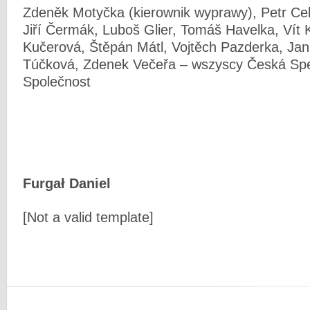
Zdeněk Motyčka (kierownik wyprawy), Petr Ce
Jiří Čermák, Luboš Glier, Tomáš Havelka, Vít
Kučerová, Štěpán Mátl, Vojtěch Pazderka, Jan
Túčková, Zdenek Večeřa – wszyscy Česká Spe
Společnost
Furgał Daniel
[Not a valid template]