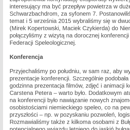
interesujący ma być przepływ powietrza w dużej
Schwarzbachdrom, za syfonem 7. Postanowili
temat i 5 września 2015 wybraliśmy się w dw
(Mirek Kopertowski, Maciek Czykierda) do Nie
połączyliśmy z wizytą na dorocznej konferencji
Federacji Speleologicznej.
Konferencja
Przyjechaliśmy po południu, w sam raz, aby wy
prezentacje konferencji. Szczególnie podobała
godzinna prezentacja filmów, zdjęć i animacji
Carstena Petera – warto było. Dodatkowym atu
na konferencji było nawiązanie nowych znajom
osobistościami niemieckiego speleo, co na 
przyszłości – np. w pozyskaniu pozwoleń, logis
Rozmawialiśmy także z kilkoma osobami z Bułg
potencjalnego wyjazdu letniego do jaskiń bułga