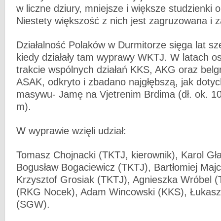
w liczne dziury, mniejsze i większe studzienki o
Niestety większość z nich jest zagruzowana i 
Działalność Polaków w Durmitorze sięga lat sz
kiedy działały tam wyprawy WKTJ. W latach o
trakcie wspólnych działań KKS, AKG oraz belg
ASAK, odkryto i zbadano najgłębszą, jak dotyc
masywu- Jamę na Vjetrenim Brdima (dł. ok. 10
m).
W wyprawie wzięli udział:
Tomasz Chojnacki (TKTJ, kierownik), Karol Gł
Bogusław Bogaciewicz (TKTJ), Bartłomiej Maj
Krzysztof Grosiak (TKTJ), Agnieszka Wróbel (
(RKG Nocek), Adam Wincowski (KKS), Łukasz
(SGW).