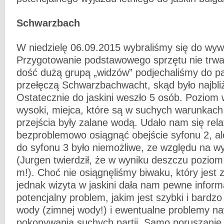
Schwarzbach
W niedzielę 06.09.2015 wybraliśmy się do wyw
Przygotowanie podstawowego sprzętu nie trwał
dość dużą grupą „widzów” podjechaliśmy do p
przełęczą Schwarzbachwacht, skąd było najbli
Ostatecznie do jaskini weszło 5 osób. Poziom
wysoki, miejca, które są w suchych warunkac
przejścia były zalane wodą. Udało nam się rel
bezproblemowo osiągnąć obejście syfonu 2, ale
do syfonu 3 było niemożliwe, ze względu na w
(Jurgen twierdził, że w wyniku deszczu poziom 
m!). Choć nie osiągnęliśmy biwaku, który jest 
jednak wizyta w jaskini dała nam pewne informac
potencjalny problem, jakim jest szybki i bardz
wody (zimnej wody!) i ewentualne problemy n
pokonywania suchych partii. Samo poruszanie si