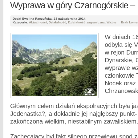
Wyprawa w góry Czarnogórskie – 
Dodał Ewelina Raczyńska, 24 października 2014
Kategorie:
Aktualności
,
Działalność
,
Działalność zagraniczna
,
Ważne
Brak kome
W dniach 1
odbyła się 
w rejon Dur
Dynarskie, 
wyprawie wzi
członkowie
Nocek oraz
Chrzanowski
Głównym celem działań ekspolracyjnch była ja
Jedenastka?, a dokładnie jej najgłębszy punkt- 
zakończona wielkim, niestabilnym zawaliskiem
Zachęcający był fakt silnego przewiewu spod z