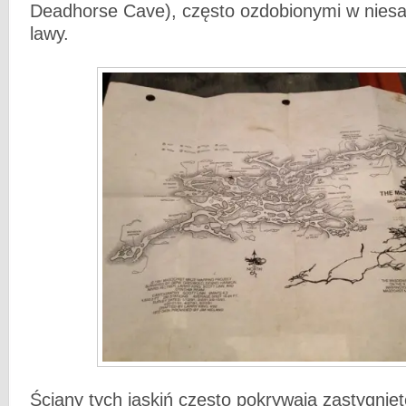
Deadhorse Cave), często ozdobionymi w nies
lawy.
Ściany tych jaskiń często pokrywają zastygnię