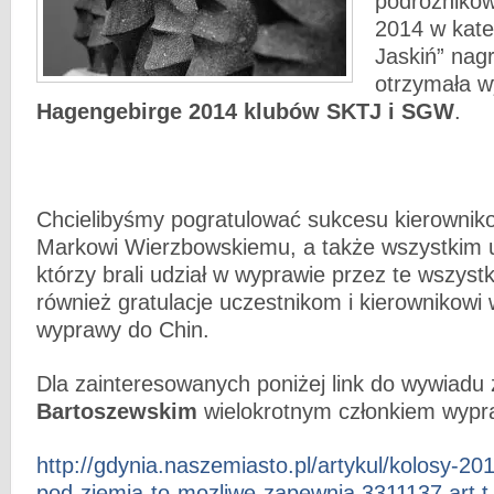
podróznikó
2014 w kate
Jaskiń” nag
otrzymała 
Hagengebirge 2014 klubów SKTJ i SGW
.
Chcielibyśmy pogratulować sukcesu kierownik
Markowi Wierzbowskiemu, a także wszystkim 
którzy brali udział w wyprawie przez te wszyst
również gratulacje uczestnikom i kierownikowi 
wyprawy do Chin.
Dla zainteresowanych poniżej link do wywiadu
Bartoszewskim
wielokrotnym członkiem wypr
http://gdynia.naszemiasto.pl/artykul/kolosy-20
pod-ziemia-to-mozliwe-zapewnia,3311137,art,t,