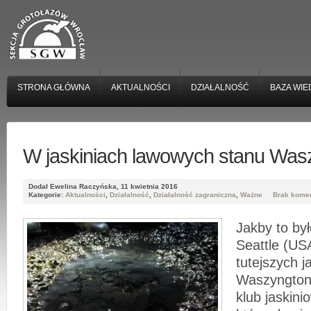
STRONA GŁÓWNA
AKTUALNOŚCI
DZIAŁALNOŚĆ
BAZA WIE
W jaskiniach lawowych stanu Was
Dodał Ewelina Raczyńska, 11 kwietnia 2016
Kategorie:
Aktualności
,
Działalność
,
Działalność zagraniczna
,
Ważne
Brak kome
Jakby to by
Seattle (USA
tutejszych j
Waszyngton,
klub jaskin