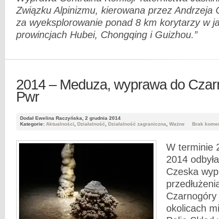
Związku Alpinizmu, kierowana przez Andrzeja 
za wyeksplorowanie ponad 8 km korytarzy w ja
prowincjach Hubei, Chongqing i Guizhou.”
2014 – Meduza, wyprawa do Czar
Pwr
Dodał Ewelina Raczyńska, 2 grudnia 2014
Kategorie:
Aktualności
,
Działalność
,
Działalność zagraniczna
,
Ważne
Brak kome
W terminie 
2014 odbyła
Czeska wyp
przedłużenia
Czarnogóry 
okolicach mi