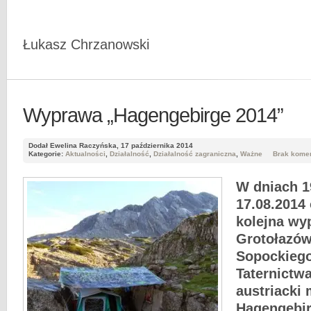
Łukasz Chrzanowski
Wyprawa „Hagengebirge 2014”
Dodał Ewelina Raczyńska, 17 października 2014
Kategorie:
Aktualności
,
Działalność
,
Działalność zagraniczna
,
Ważne
Brak kome
W dniach 1
17.08.2014 
kolejna wy
Grotołazów
Sopockieg
Taternictw
austriacki
Hagengebi