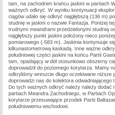
tam, na zachodnim krańcu jaskini w partiach 
ważnych odkryć. W wyniku kontynuacji eksplor
ciągów udało się odkryć najgłębszą (136 m) po
studnię w jaskini o nazwie Fantazja. Poniżej t
trudnymi meandrami przedzielonymi studnią os
najgłębszy punkt jaskini położony nieco poniże
pomiarowego (-583 m). Jaskinia kontynuuje się
kilkunastometrową kaskadą. Inne ważne odkryc
południowej części jaskini na końcu Partii Gas
tam, opadający w dół stosunkowo obszerny cią
doprowadził do poziomego korytarza. Mamy na
odkryliśmy wreszcie długo oczekiwane niższe p
doprowadzi nas do kolektora odwadniającego 
Do tych ważnych odkryć należy należy dodać n
partiach Meandra Zachodniego, w Partiach Op
korytarze przesuwające przodek Partii Baltaza
południowemu-wschodowi.