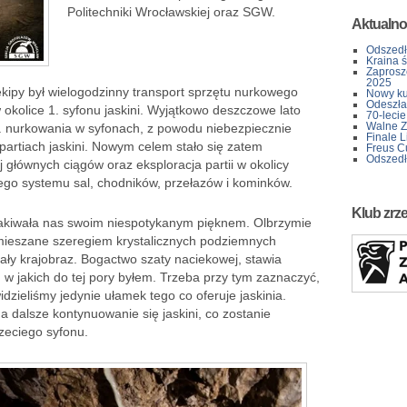
Politechniki Wrocławskiej oraz SGW.
Aktualno
Odszedł
Kraina 
Zaprosz
2025
kipy był wielogodzinny transport sprzętu nurkowego
Nowy kur
Odeszła 
okolice 1. syfonu jaskini. Wyjątkowo deszczowe lato
70-lecie
Walne Z
. nurkowania w syfonach, z powodu niebezpiecznie
Finale L
artiach jaskini. Nowym celem stało się zatem
Freus C
Odszedł
 głównych ciągów oraz eksploracja partii w okolicy
ego systemu sal, chodników, przełazów i kominków.
Klub zrz
kakiwała nas swoim niespotykanym pięknem. Olbrzymie
mieszane szeregiem krystalicznych podziemnych
ały krajobraz. Bogactwo szaty naciekowej, stawia
h w jakich do tej pory byłem. Trzeba przy tym zaznaczyć,
zieliśmy jedynie ułamek tego co oferuje jaskinia.
a dalsze kontynuowanie się jaskini, co zostanie
zeciego syfonu.