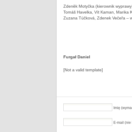
Zdeněk Motyčka (kierownik wyprawy),
Tomáš Havelka, Vít Kaman, Marika Ku
Zuzana Túčková, Zdenek Večeřa – w
Furgał Daniel
[Not a valid template]
Imię (wyma
E-mail (ni