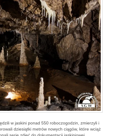
dzili w jaskini ponad 550 roboczogodzin, zmierzyli i
rowali dziesiątki metrów nowych ciągów, które wciąż
nali serie zdjęć do dokumentacji jaskiniowej.