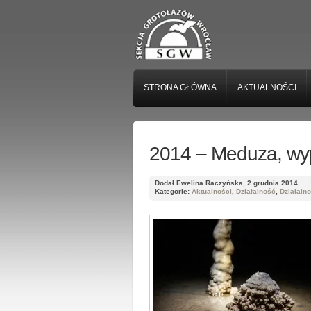
STRONA GŁÓWNA
AKTUALNOŚCI
2014 – Meduza, wy
Dodał Ewelina Raczyńska, 2 grudnia 2014
Kategorie:
Aktualności
,
Działalność
,
Działaln