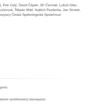
 Petr Celý, David Čápek, Jiří Čermák, Luboš Glier,
čerová, Štěpán Mátl, Vojtěch Pazderka, Jan Sirotek,
szyscy Česká Speleologická Společnost
gane)
e będzie opublikowany) (wymagane)