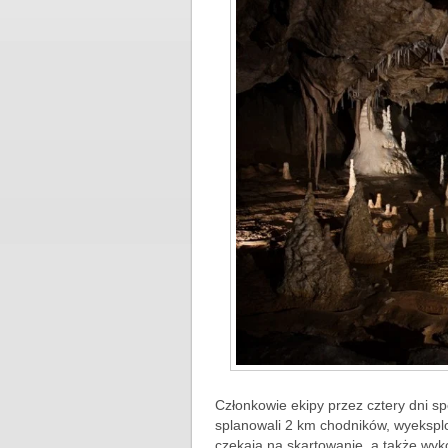
Członkowie ekipy przez cztery dni spę
splanowali 2 km chodników, wyeksplo
czekają na skartowanie, a także wyko