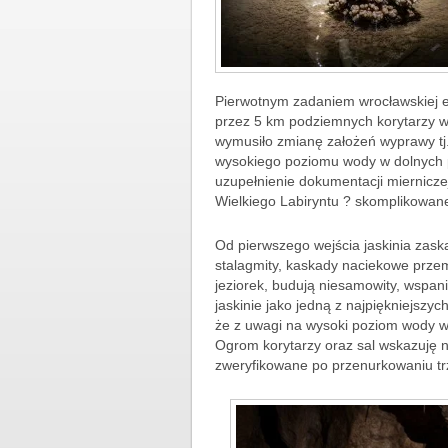
Pierwotnym zadaniem wrocławskiej e
przez 5 km podziemnych korytarzy w 
wymusiło zmianę założeń wyprawy tj
wysokiego poziomu wody w dolnych p
uzupełnienie dokumentacji mierniczej
Wielkiego Labiryntu ? skomplikowan
Od pierwszego wejścia jaskinia zas
stalagmity, kaskady naciekowe prze
jeziorek, budują niesamowity, wspani
jaskinie jako jedną z najpiękniejszyc
że z uwagi na wysoki poziom wody wid
Ogrom korytarzy oraz sal wskazuję n
zweryfikowane po przenurkowaniu tr