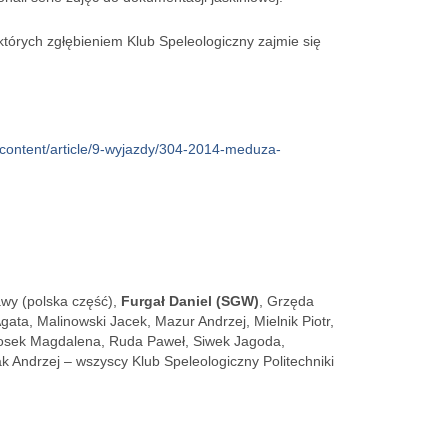
których zgłębieniem Klub Speleologiczny zajmie się
/content/article/9-wyjazdy/304-2014-meduza-
wy (polska część),
Furgał Daniel (SGW)
, Grzęda
ata, Malinowski Jacek, Mazur Andrzej, Mielnik Piotr,
iosek Magdalena, Ruda Paweł, Siwek Jagoda,
k Andrzej – wszyscy Klub Speleologiczny Politechniki