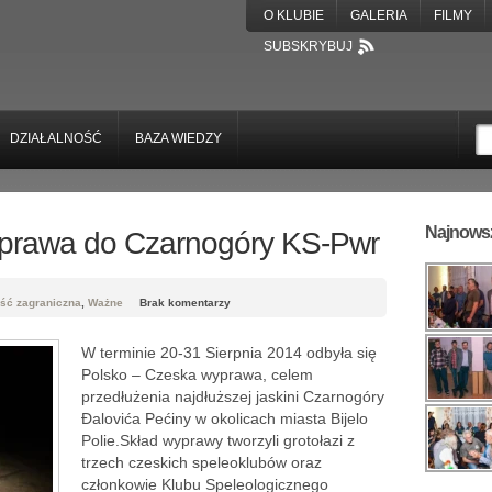
O KLUBIE
GALERIA
FILMY
SUBSKRYBUJ
DZIAŁALNOŚĆ
BAZA WIEDZY
Najnowsz
prawa do Czarnogóry KS-Pwr
ość zagraniczna
,
Ważne
Brak komentarzy
W terminie 20-31 Sierpnia 2014 odbyła się
Polsko – Czeska wyprawa, celem
przedłużenia najdłuższej jaskini Czarnogóry
Đalovića Pećiny w okolicach miasta Bijelo
Polie.Skład wyprawy tworzyli grotołazi z
trzech czeskich speleoklubów oraz
członkowie Klubu Speleologicznego