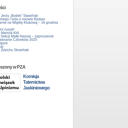
ści
 Jerzy „Bodek” Sławiński
śniegu i lodu o nazwie Rjukan
enie na Wigilię Klubową – 16 grudnia
s ruszył!
Mariola Kliś
 Sekcji Matki Naszej – zaproszenie
ebranie Członków 2025
igure
up
 Zdzichu Słowiński
eszony w PZA
Komisja
Taternictwa
Jaskiniowego