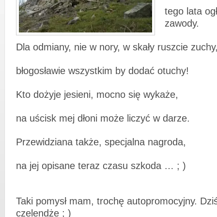
tego lata o
zawody.
Dla
odmiany, nie w nory, w skały ruszcie zuchy
błogosławie wszystkim by dodać otuchy!
Kto dożyje jesieni, mocno się wykaże,
na uścisk mej dłoni może liczyć w darze.
Przewidziana także, specjalna nagroda,
na jej opisane teraz czasu szkoda … ; )
Taki pomysł mam, trochę autopromocyjny. Dzi
czelendże ; )