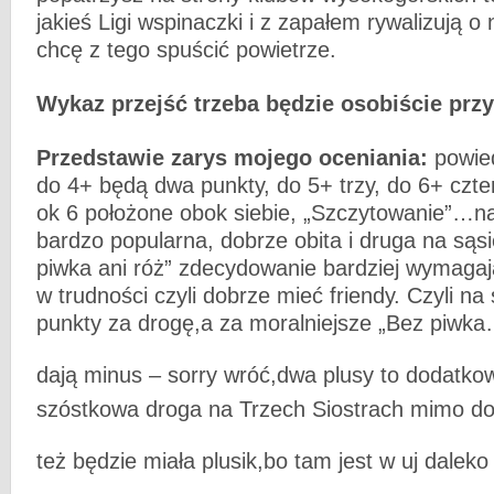
jakieś Ligi wspinaczki i z zapałem rywalizują o
chcę z tego spuścić powietrze.
Wykaz przejść trzeba będzie osobiście prz
Przedstawie zarys mojego oceniania:
powied
do 4+ będą dwa punkty, do 5+ trzy, do 6+ czt
ok 6 położone obok siebie, „Szczytowanie”…na
bardzo popularna, dobrze obita i druga na sąsi
piwka ani róż” zdecydowanie bardziej wymagają
w trudności czyli dobrze mieć friendy. Czyli na 
punkty za drogę,a za moralniejsze „Bez piwka
dają minus – sorry wróć,dwa plusy to dodatk
szóstkowa droga na Trzech Siostrach mimo do
też będzie miała plusik,bo tam jest w uj dalek