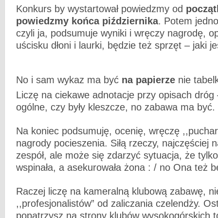
Konkurs by wystartował powiedzmy od
począt
powiedzmy końca piździernika
. Potem jedn
czyli ja, podsumuje wyniki i wręczy nagrodę, o
uścisku dłoni i laurki, będzie też sprzęt – jaki
No i sam wykaz ma być
na papierze
nie tabe
Liczę na ciekawe adnotacje przy opisach dróg 
ogólne, czy były kleszcze, no zabawa ma być.
Na koniec podsumuję, ocenię, wręczę ,,pucha
nagrody pocieszenia. Siłą rzeczy, najczęściej 
zespół, ale może się zdarzyć sytuacja, że tylk
wspinała, a asekurowała żona : / no Ona też b
Raczej liczę na kameralną klubową zabawę, ni
,,profesjonalistów” od zaliczania czelendży. Ost
popatrzysz na strony klubów wysokogórskich 