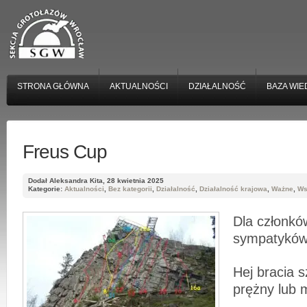
STRONA GŁÓWNA
AKTUALNOŚCI
DZIAŁALNOŚĆ
BAZA WIE
Freus Cup
Dodał Aleksandra Kita, 28 kwietnia 2025
Kategorie:
Aktualności
,
Bez kategorii
,
Działalność
,
Działalność krajowa
,
Ważne
,
Ws
Dla członków
sympatyków
Hej bracia 
prężny lub 