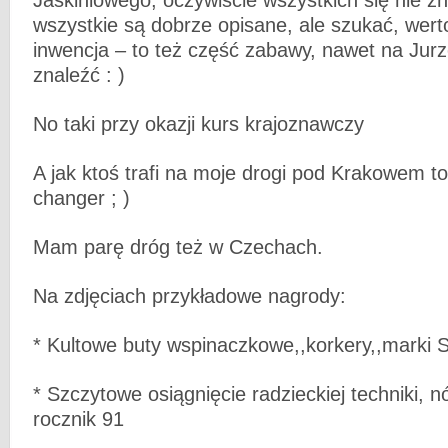
Jaskiniowego, oczywiście wszystkich się nie zn
wszystkie są dobrze opisane, ale szukać, wert
inwencja – to też część zabawy, nawet na Jur
znaleźć : )
No taki przy okazji kurs krajoznawczy
A jak ktoś trafi na moje drogi pod Krakowem 
changer ; )
Mam parę dróg też w Czechach.
Na zdjęciach przykładowe nagrody:
* Kultowe buty wspinaczkowe,,korkery,,marki St
* Szczytowe osiągnięcie radzieckiej techniki, 
rocznik 91