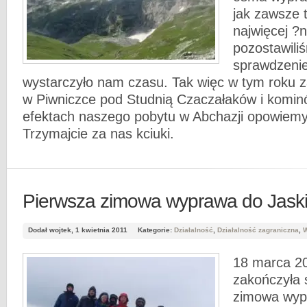
jak zawsze 
najwięcej 
pozostawili
sprawdzenie
wystarczyło nam czasu. Tak więc w tym roku 
w Piwniczce pod Studnią Czaczałaków i komi
efektach naszego pobytu w Abchazji opowiemy
Trzymajcie za nas kciuki.
Pierwsza zimowa wyprawa do Jaski
Dodał wojtek, 1 kwietnia 2011
Kategorie:
Działalność
,
Działalność zagraniczna
,
18 marca 2
zakończyła 
zimowa wypr