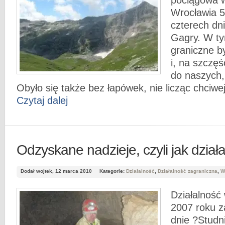
Wrocławia 5
czterech dn
Gagry. W ty
graniczne b
i, na szczęś
do naszych,
Obyło się także bez łapówek, nie licząc chciwe
Czytaj dalej
Odzyskane nadzieje, czyli jak dział
Dodał wojtek, 12 marca 2010
Kategorie:
Działalność
,
Działalność zagraniczna
,
W
Działalność 
2007 roku z
dnie ?Studn