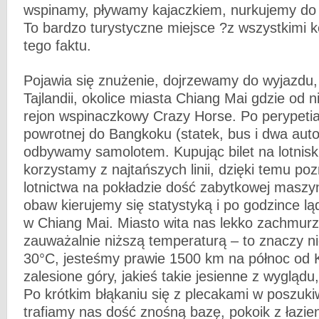
wspinamy, pływamy kajaczkiem, nurkujemy do 
To bardzo turystyczne miejsce ?z wszystkimi
tego faktu.
Pojawia się znużenie, dojrzewamy do wyjazdu, 
Tajlandii, okolice miasta Chiang Mai gdzie od 
rejon wspinaczkowy Crazy Horse. Po perypeti
powrotnej do Bangkoku (statek, bus i dwa aut
odbywamy samolotem. Kupując bilet na lotnisku
korzystamy z najtańszych linii, dzięki temu poz
lotnictwa na pokładzie dość zabytkowej masz
obaw kierujemy się statystyką i po godzince lą
w Chiang Mai. Miasto wita nas lekko zachmur
zauważalnie niższą temperaturą – to znaczy ni
30°C, jesteśmy prawie 1500 km na północ od K
zalesione góry, jakieś takie jesienne z wyglądu,
Po krótkim błąkaniu się z plecakami w poszukiw
trafiamy nas dość znośną bazę, pokoik z łazien