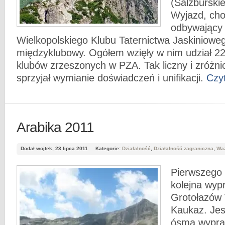
(Salzburski
Wyjazd, ch
odbywający 
Wielkopolskiego Klubu Taternictwa Jaskinioweg
międzyklubowy. Ogółem wzięły w nim udział 22
klubów zrzeszonych w PZA. Tak liczny i zróżn
sprzyjał wymianie doświadczeń i unifikacji.
Czyt
Arabika 2011
Dodał wojtek, 23 lipca 2011
Kategorie:
Działalność
,
Działalność zagraniczna
,
Wa
Pierwszego 
kolejna wyp
Grotołazów
Kaukaz. Jes
ósma wypraw