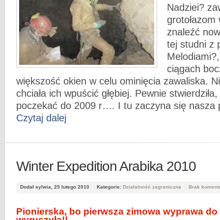
Nadziei? za
grotołazom 
znaleźć now
tej studni z
Melodiami?, 
ciągach boc
większość okien w celu ominięcia zawaliska. Nie
chciała ich wpuścić głębiej. Pewnie stwierdziła
poczekać do 2009 r…. I tu zaczyna się nasza 
Czytaj dalej
Winter Expedition Arabika 2010
Dodał sylwia, 25 lutego 2010
Kategorie:
Działalność zagraniczna
Brak koment
Pionierska, bo pierwsza zimowa wyprawa do j
wyruszyła!!