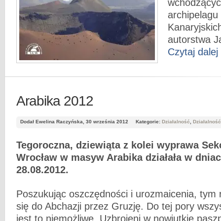
wchodzącyc
archipelag
Kanaryjskich
autorstwa 
Czytaj dalej
Arabika 2012
Dodał Ewelina Raczyńska, 30 września 2012
Kategorie:
Działalność
,
Działalność
Tegoroczna, dziewiąta z kolei wyprawa Sek
Wrocław w masyw Arabika działała w dniac
28.08.2012.
Poszukując oszczędności i urozmaicenia, tym
się do Abchazji przez Gruzję. Do tej pory wszys
jest to niemożliwe. Uzbrojeni w nowiutkie pasz