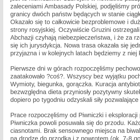
zaleceniami Ambasady Polskiej, podjęliśmy pr
granicy dwóch państw będących w stanie ciągłe
Okazało się to całkowicie bezproblemowe i dużo
strony rosyjskiej. Oczywiście Gruzini ostrzegali
Abchazji czyhają niebezpieczeństwa, i że za r
się ich jurysdykcja. Nowa trasa okazała się je
przyjazna i w kolejnych latach będziemy z niej 
Pierwsze dni w górach rozpoczęliśmy pechow
zaatakowało ?coś?. Wszyscy bez wyjątku pocho
Wymioty, biegunka, gorączka. Kuracja antybio
bezwzględna dieta przyniosły pozytywny skutek
dopiero po tygodniu odzyskali siły pozwalające 
Prace rozpoczęliśmy od Piwniczki i eksploracji
Piwniczka powoli posuwała się do przodu. Każ
ciasnotami. Brak sensownego miejsca na biwa
na drodze do przodka i z powrotem (ok. 7-8 g