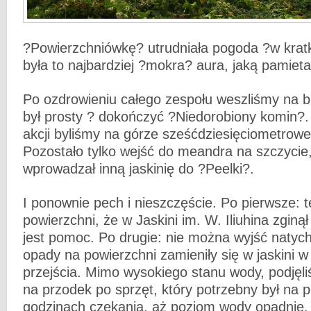
?Powierzchniówkę? utrudniała pogoda ?w krat
była to najbardziej ?mokra? aura, jaką pamiet
Po ozdrowieniu całego zespołu weszliśmy na b
był prosty ? dokończyć ?Niedorobiony komin?
akcji byliśmy na górze sześćdziesięciometrow
Pozostało tylko wejść do meandra na szczycie,
wprowadzał inną jaskinię do ?Peelki?.
I ponownie pech i nieszczęście. Po pierwsze: t
powierzchni, że w Jaskini im. W. Iliuhina zginą
jest pomoc. Po drugie: nie można wyjść natyc
opady na powierzchni zamieniły się w jaskini w
przejścia. Mimo wysokiego stanu wody, podjęl
na przodek po sprzęt, który potrzebny był na 
godzinach czekania, aż poziom wody opadnie,