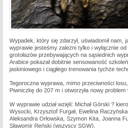
Wypadek, który się zdarzył, uświadomił nam, j
wyprawie jesteśmy zależni tylko i wyłącznie o
grotołazów przebywających na sąsiednich wyp
Arabice pokazał dobitnie sensowaność szkoleń
jaskiniowego i ciągłego trenowania tychże tech
Tegoroczna wyprawa, mimo przeciwności losu, 
Piwniczkę do 207 m i otworzyła nowy problem w
W wyprawie udział wzięli: Michał Górski ? kier
Wysocki, Krzysztof Furgał, Ewelina Raczyńsk
Aleksandra Orłowska, Szymon Kita, Joanna F
Sławomir Reński (wszyscy SGW).