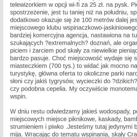
telewizorkiem w opcji wi-fi za 25 zł. na pysk. P
spostrzeżenie, jest tu taniej niż na południu, sp
dodatkowo okazuje się że 100 metrów dalej jes
miejscowego klubu wspinaczkowo-jaskiniowego.
bardziej komercyjna agencja, nastawiona na t
szukających ?extremalnych? doznań, ale organ
piciem i żarciem pod skały za niewielkie pieni
bardzo pasuje. Choć miejscowość wydaje się 
miasteczkiem (700 tys.) to widać jak mocno na
turystykę, główna oferta to okoliczne parki na
słoni czy jakiś tygrysów, wycieczki do ?dzikich
czy podobna cepelia. My oczywiście monotemat
wspin.
W dniu restu odwiedzamy jakieś wodospady, p
miejscowych miejsce piknikowe, kaskady, bam
strumieniem i piwko .Jesteśmy tutaj jedynymi 
mija. Wracając do tematu wspinania, skały Cra