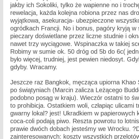
jakby ich Sokoliki, tylko że wapienne no i troc
rewelacja, każda kolejna robiona przez nas dr
wyjątkowa, asekuracja- ubezpieczone wszystko
ogródkach Francji. No i bonus, pagóry kryją w
pieczary doświetlane przez liczne studnie i okn
nawet trzy wyciągowe. Wspinaczka w takiej sce
Robimy w sumie ok. 50 dróg od 5b do 6c( jed
było więcej, trudniej, jest pewien niedosyt. Gd
gdyby. Wracamy.
Jeszcze raz Bangkok, męcząca upiorna Khao 
po świątyniach (Marcin zalicza Leżącego Budd
podobno posąg w kraju). Wieczór ostatni to świ
to prohibicja. Ostatkiem woli, człapiąc ulicami 
gwarny lokal? jest! Ukradkiem w papierowych 
coca-coli podają piwo. Reszta powrotu to lotn
prawie dwóch dobach jesteśmy we Wrocku. ?D
zainteresowanych: koszty wszystkich przelotó