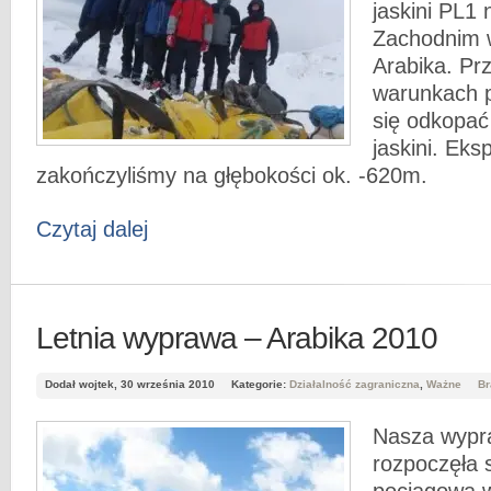
jaskini PL1
Zachodnim 
Arabika. Prz
warunkach 
się odkopać
jaskini. Eks
zakończyliśmy na głębokości ok. -620m.
Czytaj dalej
Letnia wyprawa – Arabika 2010
Dodał wojtek, 30 września 2010
Kategorie:
Działalność zagraniczna
,
Ważne
Br
Nasza wypra
rozpoczęła 
pociągowa w