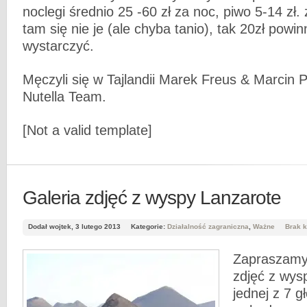
noclegi średnio 25 -60 zł za noc, piwo 5-14 zł. z
tam się nie je (ale chyba tanio), tak 20zł powi
wystarczyć.
Męczyli się w Tajlandii Marek Freus & Marcin P
Nutella Team.
[Not a valid template]
Galeria zdjęć z wyspy Lanzarote
Dodał wojtek, 3 lutego 2013
Kategorie:
Działalność zagraniczna
,
Ważne
Brak 
Zapraszamy 
zdjęć z wys
jednej z 7 