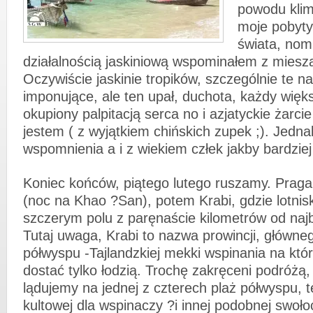
powodu klim
moje pobyty
świata, nom
działalnością jaskiniową wspominałem z miesz
Oczywiście jaskinie tropików, szczególnie te n
imponujące, ale ten upał, duchota, każdy więk
okupiony palpitacją serca no i azjatyckie żarci
jestem ( z wyjątkiem chińskich zupek ;). Jedna
wspomnienia a i z wiekiem człek jakby bardziej
Koniec końców, piątego lutego ruszamy. Prag
(noc na Khao ?San), potem Krabi, gdzie lotnisk
szczerym polu z paręnaście kilometrów od najb
Tutaj uwaga, Krabi to nazwa prowincji, główne
półwyspu -Tajlandzkiej mekki wspinania na któ
dostać tylko łodzią. Trochę zakręceni podróżą,
lądujemy na jednej z czterech plaż półwyspu, te
kultowej dla wspinaczy ?i innej podobnej swoło