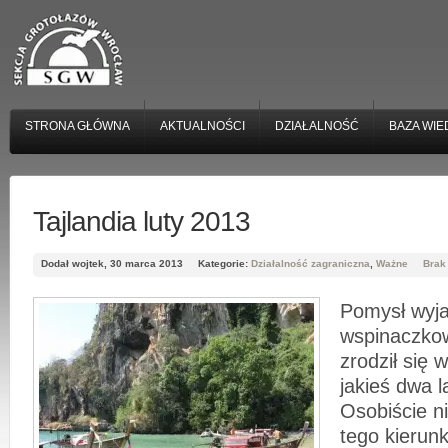
STRONA GŁÓWNA
AKTUALNOŚCI
DZIAŁALNOŚĆ
BAZA WIE
Tajlandia luty 2013
Dodał wojtek, 30 marca 2013
Kategorie:
Działalność zagraniczna
,
Ważne
Brak
Pomysł wyj
wspinaczkow
zrodził się 
jakieś dwa l
Osobiście n
tego kierunk