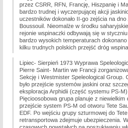
przez CSRR, RFN, Francję, Hiszpanię i M
bardzo trudnej i wyczerpującej akcji jaskini
uczestników dokonało II-go zejścia na dno
Boussouil. Nieomalże w środku saharyjskie
rejonie wspinaczki odbywają się w styczni
bardzo wysokich temperaturach dokonano
kilku trudnych polskich przejść dróg wspi
Lipiec- Sierpień 1973 Wyprawa Speleologic
Pierre Saint-­ Martin we Francji zorganizo
Sekcję i Westmister Speleological Group.
było przejście systemów jaskini oraz szcz
eksploracja Arphidii (część systemu PS-M)
Pięcioosobowa grupa planuje z niewielkim
przejście system PS-M od otworu Tete Sa
EDF. Po wejściu grupy szturmowej do Tet
retransportowa zdejmuje ubezpieczenia. W
czasowych powstałych na poszukiwaniu wła