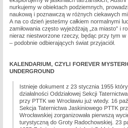
eksplorujemy w jaskiniach tatrzańskich, Austrii
nurkujemy w obiektach podziemnych, prowadzi
naukową i poznawczą w różnych ciekawych mie
A na co dzień jesteśmy całkiem normalnymi lud
zamiłowania często wyjeżdżają „za miasto” i r
nieraz niestworzone rzeczy, będąc przy tym w 
– podobnie odbierających świat przyjaciół.
KALENDARIUM, CZYLI FOREVER MYSTER
UNDERGROUND
Istnieje dokument z 23 stycznia 1955 któr
działalności Oddziałowej Sekcji Taternictw
przy PTTK we Wrocławiu już wtedy. 16 paź
Sekcja Taternictwa Jaskiniowego PTTK prz
Wrocławskiej zorganizowała pierwszą wyci
turystyczną do Groty Radochowskiej. 23 p