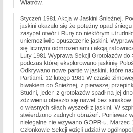
Wiatrów.
Styczeń 1981 Akcja w Jaskini Śnieżnej. Po
jaskini okazało się że potężny opad śniegu
zasypał otwór i Rurę co niektórym utrudnił
uniemożliwiło opuszczenie jaskini. Wypraw
się licznymi odmrożeniami i akcją ratown
Luty 1981 Wyprawa Sekcji Grotołazów do 
podczas której eksplorowano jaskinię Pol
Odkrywano nowe partie w jaskini, które n
Partiami. 12 lutego 1981 W czasie zimowe
biwakiem do Śnieżnej, z pierwszej przepink
Studni, jeden z grotołazów spadł na jej d
zdziwieniu obeszło się nawet bez siniakó
o własnych siłach wyszedł z jaskini. W szpi
stwierdzono żadnych obrażeń. Ponieważ we
nielegalne nie wzywano GOPR-u. Marzec 
Członkowie Sekcji wzięli udział w ogólnopo