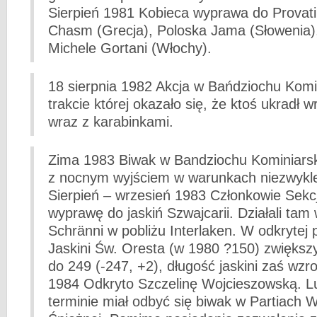
Sierpień 1981 Kobieca wyprawa do Provati
Chasm (Grecja), Poloska Jama (Słowenia)
Michele Gortani (Włochy).
18 sierpnia 1982 Akcja w Bańdziochu Komi
trakcie której okazało się, że ktoś ukradł w
wraz z karabinkami.
Zima 1983 Biwak w Bandziochu Kominiars
z nocnym wyjściem w warunkach niezwykle 
Sierpień – wrzesień 1983 Członkowie Sekcj
wyprawę do jaskiń Szwajcarii. Działali ta
Schränni w pobliżu Interlaken. W odkrytej 
Jaskini Św. Oresta (w 1980 ?150) zwiększy
do 249 (-247, +2), długość jaskini zaś wzr
1984 Odkryto Szczelinę Wojcieszowską. L
terminie miał odbyć się biwak w Partiach 