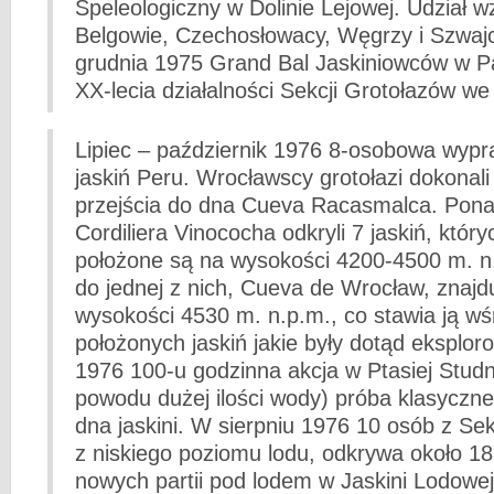
Speleologiczny w Dolinie Lejowej. Udział wz
Belgowie, Czechosłowacy, Węgrzy i Szwajc
grudnia 1975 Grand Bal Jaskiniowców w Pa
XX-lecia działalności Sekcji Grotołazów we
Lipiec – październik 1976 8-osobowa wypr
jaskiń Peru. Wrocławscy grotołazi dokonali
przejścia do dna Cueva Racasmalca. Pon
Cordiliera Vinococha odkryli 7 jaskiń, któr
położone są na wysokości 4200-4500 m. n
do jednej z nich, Cueva de Wrocław, znajdu
wysokości 4530 m. n.p.m., co stawia ją wś
położonych jaskiń jakie były dotąd eksplor
1976 100-u godzinna akcja w Ptasiej Studn
powodu dużej ilości wody) próba klasyczne
dna jaskini. W sierpniu 1976 10 osób z Sekc
z niskiego poziomu lodu, odkrywa około 1
nowych partii pod lodem w Jaskini Lodowej 