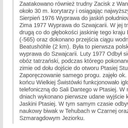
Zaatakowano również trudny Zacisk z Wan
około 30 m. korytarzy i osiągając najwyższy
Sierpień 1976 Wyprawa do jaskiń południow
Zima 1977 Wyprawa do Szwajcarii. W jej t
drugą co do głębokości jaskinię tego kraj
(-565) oraz dokonano przejścia ciągu wodn
Beatushöhle (2 km). Była to pierwsza pols
wyprawa do Szwajcarii. Luty 1977 Odbył s
obóz tatrzański, podczas którego pokonano
zimie od dołu dojście do otworu Ptasiej Stu
Zaporęczowanie samego progu. zajęło ok. 
końcu Wielkiej Świstówki funkcjonowało igl
telefoniczną do Sali Dantego w Ptasiej. W
dniach wykonano pierwsze udane wyjście 
Jaskini Ptasiej. W tym samym czasie odby
naukowy biwak w Tehubach w Czarnej oraz 
Szmaragdowym Jeziorku.