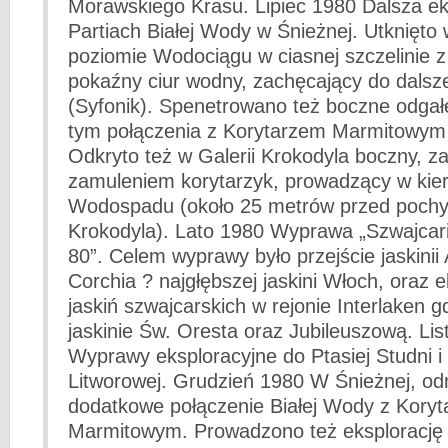
Morawskiego Krasu. Lipiec 1980 Dalsza ek
Partiach Białej Wody w Śnieżnej. Utknięt
poziomie Wodociągu w ciasnej szczelinie z 
pokaźny ciur wodny, zachęcający do dalszej
(Syfonik). Spenetrowano też boczne odgałę
tym połączenia z Korytarzem Marmitowym i
Odkryto też w Galerii Krokodyla boczny, 
zamuleniem korytarzyk, prowadzący w kie
Wodospadu (około 25 metrów przed pochy
Krokodyla). Lato 1980 Wyprawa „Szwajcar
80”. Celem wyprawy było przejście jaskinii 
Corchia ? najgłębszej jaskini Włoch, oraz e
jaskiń szwajcarskich w rejonie Interlaken g
jaskinie Św. Oresta oraz Jubileuszową. Li
Wyprawy eksploracyjne do Ptasiej Studni i 
Litworowej. Grudzień 1980 W Śnieżnej, od
dodatkowe połączenie Białej Wody z Kory
Marmitowym. Prowadzono też eksplorację 