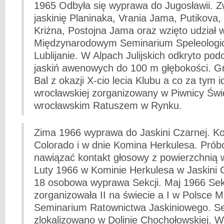
1965 Odbyła się wyprawa do Jugosławii. Z
jaskinię Planinaka, Vrania Jama, Putikova
Kriżna, Postojna Jama oraz wzięto udział 
Międzynarodowym Seminarium Speleolog
Lublijanie. W Alpach Julijskich odkryto po
jaskiń awenowych do 100 m głębokości. G
Bal z okazji X-cio lecia Klubu a co za tym i
wrocławskiej zorganizowany w Piwnicy Świd
wrocławskim Ratuszem w Rynku.
Zima 1966 wyprawa do Jaskini Czarnej. K
Colorado i w dnie Komina Herkulesa. Pró
nawiązać kontakt głosowy z powierzchnią 
Luty 1966 w Kominie Herkulesa w Jaskini C
18 osobowa wyprawa Sekcji. Maj 1966 Sek
zorganizowała II na świecie a I w Polsce
Seminarium Ratownictwa Jaskiniowego. S
zlokalizowano w Dolinie Chochołowskiej. 