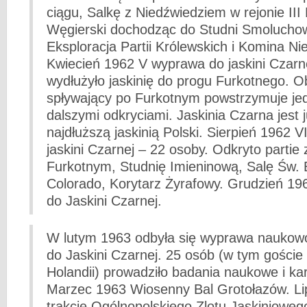
ciągu, Salkę z Niedźwiedziem w rejonie II
Węgierski dochodząc do Studni Smolucho
Eksploracja Partii Królewskich i Komina Ni
Kwiecień 1962 V wyprawa do jaskini Czarn
wydłużyło jaskinię do progu Furkotnego. Ob
spływający po Furkotnym powstrzymuje je
dalszymi odkryciami. Jaskinia Czarna jest
najdłuższą jaskinią Polski. Sierpień 1962 
jaskini Czarnej – 22 osoby. Odkryto partie
Furkotnym, Studnię Imieninową, Salę Św. 
Colorado, Korytarz Żyrafowy. Grudzień 19
do Jaskini Czarnej.
W lutym 1963 odbyła się wyprawa naukow
do Jaskini Czarnej. 25 osób (w tym goście
Holandii) prowadziło badania naukowe i kar
Marzec 1963 Wiosenny Bal Grotołazów. Li
trakcie Ogólnopolskiego Zlotu Jaskinioweg