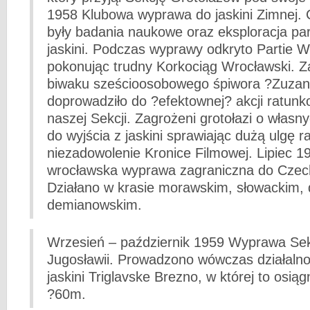
1958 Klubowa wyprawa do jaskini Zimnej.
były badania naukowe oraz eksploracja par
jaskini. Podczas wyprawy odkryto Partie W
pokonując trudny Korkociąg Wrocławski. Za
biwaku sześcioosobowego śpiwora ?Zuza
doprowadziło do ?efektownej? akcji ratunkow
naszej Sekcji. Zagrożeni grotołazi o własnyc
do wyjścia z jaskini sprawiając dużą ulgę 
niezadowolenie Kronice Filmowej. Lipiec 1
wrocławska wyprawa zagraniczna do Czech
Działano w krasie morawskim, słowackim, 
demianowskim.
Wrzesień – październik 1959 Wyprawa Sekc
Jugosławii. Prowadzono wówczas działalno
jaskini Triglavske Brezno, w której to osią
?60m.