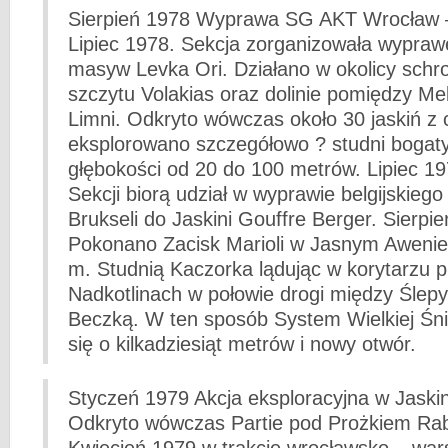
Sierpień 1978 Wyprawa SG AKT Wrocław 
Lipiec 1978. Sekcja zorganizowała wypraw
masyw Levka Ori. Działano w okolicy schro
szczytu Volakias oraz dolinie pomiędzy Mel
Limni. Odkryto wówczas około 30 jaskiń z
eksplorowano szczegółowo ? studni bogaty
głębokości od 20 do 100 metrów. Lipiec 1
Sekcji biorą udział w wyprawie belgijskieg
Brukseli do Jaskini Gouffre Berger. Sierpi
Pokonano Zacisk Marioli w Jasnym Awenie 
m. Studnią Kaczorka lądując w korytarzu 
Nadkotlinach w połowie drogi między Śle
Beczką. W ten sposób System Wielkiej Śni
się o kilkadziesiąt metrów i nowy otwór.
Styczeń 1979 Akcja eksploracyjna w Jaskin
Odkryto wówczas Partie pod Prożkiem Rab