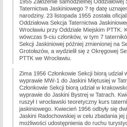
1955 Założenie samodzielnej Oddziałowej 
Taternictwa Jaskiniowego ? tę datę uznaj
narodziny. 23 listopada 1955 została oficja
Oddziałowa Sekcja Taternictwa Jaskiniow
Wrocławiu przy Oddziale Miejskim PTTK. Kl
wówczas 9-ciu członków, w tym 7 taternikó
Sekcji Jaskiniowej później zmienionej na S
Grotołazów, a wydzielił się z Okręgowej Se
PTTK we Wrocławiu.
Zima 1956 Członkowie Sekcji biorą udział 
wyprawie MW-1 do Jaskini Miętusiej w Tat
Członkowie Sekcji biorą udział w krakowsk
wyprawie do Jaskini Bystrej w Tatrach. Kw
ruszył I wrocławski teoretyczny kurs tatern
jaskiniowego. Kwiecień 1956 odbyły się d
Jaskini Radochowskiej w celu zbadania jej
możliwości udostępnienia do ruchu turysty