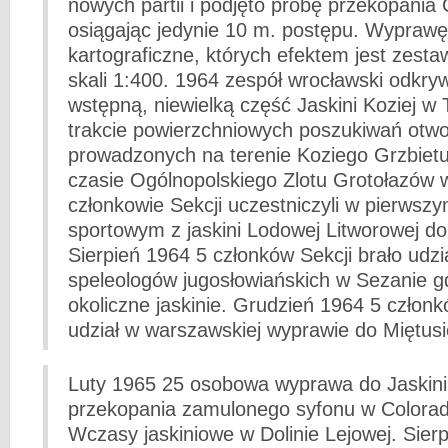
nowych partii i podjęto próbę przekopania
osiągając jedynie 10 m. postępu. Wypraw
kartograficzne, których efektem jest zesta
skali 1:400. 1964 zespół wrocławski odkryw
wstępną, niewielką część Jaskini Koziej w 
trakcie powierzchniowych poszukiwań otwo
prowadzonych na terenie Koziego Grzbietu
czasie Ogólnopolskiego Zlotu Grotołazów 
członkowie Sekcji uczestniczyli w pierwszy
sportowym z jaskini Lodowej Litworowej do j
Sierpień 1964 5 członków Sekcji brało udzia
speleologów jugosłowiańskich w Sezanie gd
okoliczne jaskinie. Grudzień 1964 5 członk
udział w warszawskiej wyprawie do Miętusi
Luty 1965 25 osobowa wyprawa do Jaskini
przekopania zamulonego syfonu w Colorad
Wczasy jaskiniowe w Dolinie Lejowej. Sier