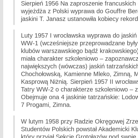
Sierpień 1956 Na zaproszenie francuskich 
wyjeżdża z Polski wyprawa do Gouffre Berg
jaskini T. Janasz ustanowiła kobiecy rekord
Luty 1957 I wrocławska wyprawa do jaskiń 
WW-1 (wcześniejsze przeprowadzane były 
klubów warszawskiego bądź krakowskiego
miała charakter szkoleniowo – zapoznawc
największych (wówczas) jaskiń tatrzańskic
Chochołowską, Kamienne Mleko, Zimną, Mi
Kasprową Niżnią. Sierpień 1957 II wrocła
Tatry WW-2 o charakterze szkoleniowo –
Obejmuje ona 4 jaskinie tatrzańskie: Lod
7 Progami, Zimna.
W lutym 1958 przy Radzie Okręgowej Zrze
Studentów Polskich powstał Akademicki Kl
który przyjął Sekcję Grotołazów pod swoje 