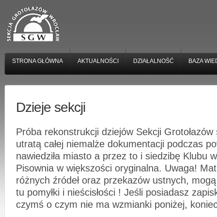
STRONA GŁÓWNA
AKTUALNOŚCI
DZIAŁALNOŚĆ
BAZA WIE
Dzieje sekcji
Próba rekonstrukcji dziejów Sekcji Grotołaz
utratą całej niemalże dokumentacji podczas po
nawiedziła miasto a przez to i siedzibę Klubu w
Pisownia w większości oryginalna. Uwaga! Mat
różnych źródeł oraz przekazów ustnych, mog
tu pomyłki i nieścisłości ! Jeśli posiadasz zapi
czymś o czym nie ma wzmianki poniżej, koniec