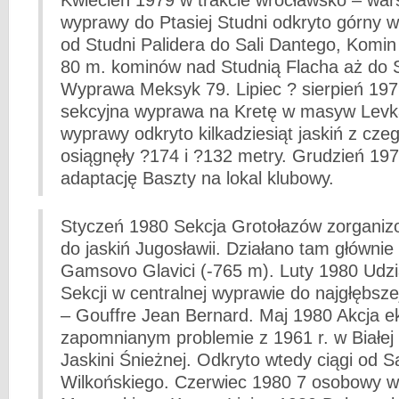
Kwiecień 1979 w trakcie wrocławsko – war
wyprawy do Ptasiej Studni odkryto górny w
od Studni Palidera do Sali Dantego, Komin
80 m. kominów nad Studnią Flacha aż do 
Wyprawa Meksyk 79. Lipiec ? sierpień 197
sekcyjna wyprawa na Kretę w masyw Levk
wyprawy odkryto kilkadziesiąt jaskiń z cze
osiągnęły ?174 i ?132 metry. Grudzień 19
adaptację Baszty na lokal klubowy.
Styczeń 1980 Sekcja Grotołazów zorgani
do jaskiń Jugosławii. Działano tam głównie
Gamsovo Glavici (-765 m). Luty 1980 Udzi
Sekcji w centralnej wyprawie do najgłębszej
– Gouffre Jean Bernard. Maj 1980 Akcja e
zapomnianym problemie z 1961 r. w Białe
Jaskini Śnieżnej. Odkryto wtedy ciągi od S
Wilkońskiego. Czerwiec 1980 7 osobowy wy