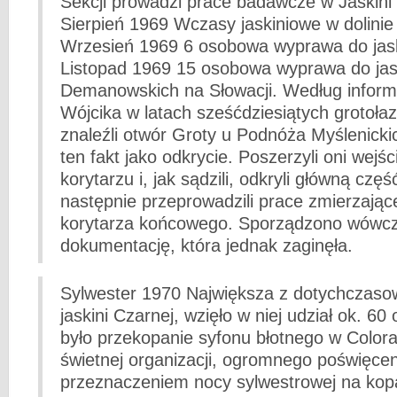
Sekcji prowadzi prace badawcze w Jaskini 
Sierpień 1969 Wczasy jaskiniowe w dolinie
Wrzesień 1969 6 osobowa wyprawa do jask
Listopad 1969 15 osobowa wyprawa do jas
Demanowskich na Słowacji. Według informa
Wójcika w latach sześćdziesiątych grotoła
znaleźli otwór Groty u Podnóża Myślenicki
ten fakt jako odkrycie. Poszerzyli oni wej
korytarzu i, jak sądzili, odkryli główną częś
następnie przeprowadzili prace zmierzają
korytarza końcowego. Sporządzono wówc
dokumentację, która jednak zaginęła.
Sylwester 1970 Największa z dotychczas
jaskini Czarnej, wzięło w niej udział ok. 6
było przekopanie syfonu błotnego w Colo
świetnej organizacji, ogromnego poświęcen
przeznaczeniem nocy sylwestrowej na kopa