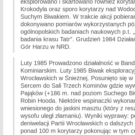
eksplorowano i skartowano również korytar
Krokodyla oraz sporo korytarzy nad Wodoc
Suchym Biwakiem. W trakcie akcji pobieran
dokonywano pomiarów wykorzystanych póź
ogólnopolskich badaniach naukowych p.t.
badania krasu Tatr”. Grudzień 1984 Działa
Gór Harzu w NRD.
Luty 1985 Prowadzono działalność w Band
Kominiarskim. Luty 1985 Biwak eksploracy
Wrocławskich w Śnieżnej. Posunięto się w 
Sercem do Sali Trzech Kominów gdzie wy
Pająków (+186 m. nad poziom Suchego Bi
Robin Hooda. Niektóre wspinaczki wykonan
wniesionego do jaskini masztu (który z re
wysofu uległ złamaniu). Wyniki wyprawy: 
deniwelacji Partii Wrocławskich o dalszych
ponad 100 m korytarzy pokonując w tym ce