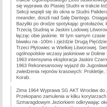
się wyprawa do Ptasiej Studni w trakcie kt
Sekcji wspięli się do okna w Studni Palider
meander, doszli nad Salę Dantego. Osiąga
Bazyliki po drodze spotykając grotołazów, k
Trzecią Studnią w Jaskini Lodowej Litworow
łącząc obie jaskinie. W tym samym czasie 
biwaku na -100m i zjeździe Drugą Pięćdzi
Trzeci Płytowiec w Wielkiej Litworowej. Sie
ogólnopolskie wczasy jaskiniowe w Dolinie 
1963 intensywna eksploracja Jaskini Czarn
1963 Rekonesansowy wyjazd do Jugosławii
zwiedzenia rejonów krasowych: Prokletije, 
Korab.
Zima 1964 Wyprawa SG AKT Wrocław do Ja
Przekopano zamulenia w kilku korytarzach
Szmaragdowym Jeziorkiem odkrywając oko