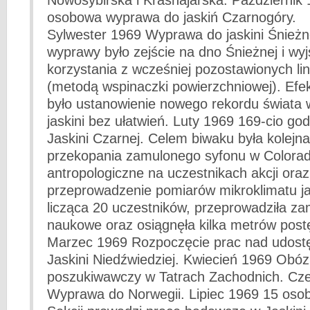
Nowosybirska i Krasnajarska. Październik
osobowa wyprawa do jaskiń Czarnogóry.
Sylwester 1969 Wyprawa do jaskini Śnieżn
wyprawy było zejście na dno Śnieżnej i wyj
korzystania z wcześniej pozostawionych lin
(metodą wspinaczki powierzchniowej). Ef
było ustanowienie nowego rekordu świata 
jaskini bez ułatwień. Luty 1969 169-cio go
Jaskini Czarnej. Celem biwaku była kolejn
przekopania zamulonego syfonu w Colorad
antropologiczne na uczestnikach akcji oraz
przeprowadzenie pomiarów mikroklimatu j
licząca 20 uczestników, przeprowadziła za
naukowe oraz osiągnęła kilka metrów post
Marzec 1969 Rozpoczęcie prac nad udost
Jaskini Niedźwiedziej. Kwiecień 1969 Obóz
poszukiwawczy w Tatrach Zachodnich. Cz
Wyprawa do Norwegii. Lipiec 1969 15 oso