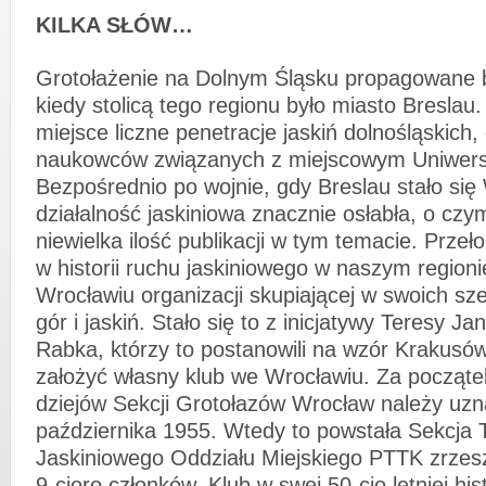
KILKA SŁÓW…
Grotołażenie na Dolnym Śląsku propagowane b
kiedy stolicą tego regionu było miasto Breslau
miejsce liczne penetracje jaskiń dolnośląskich,
naukowców związanych z miejscowym Uniwers
Bezpośrednio po wojnie, gdy Breslau stało si
działalność jaskiniowa znacznie osłabła, o c
niewielka ilość publikacji w tym temacie. Pr
w historii ruchu jaskiniowego w naszym regioni
Wrocławiu organizacji skupiającej w swoich sz
gór i jaskiń. Stało się to z inicjatywy Teresy J
Rabka, którzy to postanowili na wzór Krakusó
założyć własny klub we Wrocławiu. Za począte
dziejów Sekcji Grotołazów Wrocław należy uzn
października 1955. Wtedy to powstała Sekcja 
Jaskiniowego Oddziału Miejskiego PTTK zrzes
9-cioro członków. Klub w swej 50-cio letniej hist