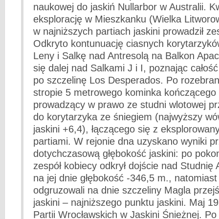
naukowej do jaskiń Nullarbor w Australii. 
eksplorację w Mieszkanku (Wielka Litworo
w najniższych partiach jaskini prowadził ze
Odkryto kontunuację ciasnych korytarzykó
Leny i Salkę nad Antresolą na Balkon Apa
się dalej nad Salkami J i I, poznając całość
po szczelinę Los Desperados. Po rozebran
stropie 5 metrowego kominka kończącego
prowadzący w prawo ze studni wlotowej pr
do korytarzyka ze śniegiem (najwyższy w
jaskini +6,4), łączącego się z eksplorowa
partiami. W rejonie dna uzyskano wyniki p
dotychczasową głębokość jaskini: po poko
zespół kobiecy odkrył dojście nad Studnię A
na jej dnie głębokość -346,5 m., natomiast
odgruzowali na dnie szczeliny Magla przej
jaskini – najniższego punktu jaskini. Maj 1
Partii Wrocławskich w Jaskini Śnieżnej. Po