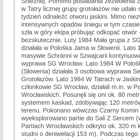
Śnieżnej. Pomimo posiadania zezwolenia z
w Tatry licznej grupy grotołazów nie udało 
tydzień odnaleźć otworu jaskini. Mimo nie
intensywnych opadów śniegu w tym czasie
szła w góry ekipa próbując odkopać otwór 
bezskutecznie. Luty 1984 Mała grupa z S
działała w Polośka Jama w Słowenii. Lato
masywie Schränni w Szwajcarii kontynuowa
wyprawa SG Wrocław. Lato 1984 W Polośk
(Słowenia) działała 3 osobowa wyprawa Se
Grotołazów. Lato 1984 W Tatrach w Jaskini
członkowie SG Wrocław, działali m.in. w Pa
Wrocławskich. Posunęli się oni ok. 80 met
systemem kaskad, zdobywając 120 metró
terenu. Pokonano wówczas Czarny Komin 
wyeksplorowano partie do Sali Z Sercem 
Partiach Wrocławskich odkryto ok. 320 m k
studni o deniwelacji 153 m). Podczas tego