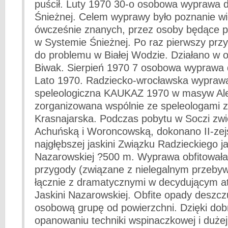
puścił. Luty 1970 30-o osobowa wyprawa d
Śnieżnej. Celem wyprawy było poznanie wię
ówcześnie znanych, przez osoby będące p
w Systemie Śnieżnej. Po raz pierwszy prz
do problemu w Białej Wodzie. Działano w op
Biwak. Sierpień 1970 7 osobowa wyprawa d
Lato 1970. Radziecko-wrocławska wypraw
speleologiczna KAUKAZ 1970 w masyw Al
zorganizowana wspólnie ze speleologami z
Krasnajarska. Podczas pobytu w Soczi zwi
Achuńską i Woroncowską, dokonano II-zej
najgłębszej jaskini Związku Radzieckiego ja
Nazarowskiej ?500 m. Wyprawa obfitowała 
przygody (związane z nielegalnym przeb
łącznie z dramatycznymi w decydującym a
Jaskini Nazarowskiej. Obfite opady deszczu
osobową grupę od powierzchni. Dzięki do
opanowaniu techniki wspinaczkowej i duże