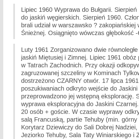
Lipiec 1960 Wyprawa do Bułgarii. Sierpie
do jaskiń węgierskich. Sierpień 1960. Czło
brali udział w warszawsko ? zakopiańskiej
Śnieżnej. Osiągnięto wówczas głębokość 
Luty 1961 Zorganizowano dwie równoległe
jaskiń Miętusiej i Zimnej. Lipiec 1961 obó
w Tatrach Zachodnich. Przy okazji odkopy
zagruzowanej szczeliny w Kominach Tylk
dostrzeżono CZARNY otwór. 17 lipca 1961
poszukiwaniach odkryto wejście do Jaskini 
przeprowadzono jej wstępną eksplorację. S
wyprawa eksploracyjna do Jaskini Czarnej.
20 osób + goście. W czasie wyprawy odkry
salą Francuską, partie Tehuby (min. górny
Korytarz Dziewiczy do Sali Dobrej Nadziei
Jeziorko Tehuby, Sala Taty Winiarskiego i Z