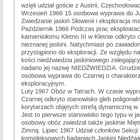
wzięli udział goście z Austrii, Czechosłowac
Wrzesień 1966 15 osobowa wyprawa do Ju
Zwiedzanie jaskiń Słowenii i eksploracja 
Październik 1966 Podczas prac eksploatac
kamieniołomu Kletno III w Kletnie odkryto 
nieznanej jaskini. Natychmiast po zawiadom
przystąpiono do eksploracji. Ze względu na
kości niedźwiedzia jaskiniowego zalegający
nadano jej nazwę NIEDŹWIEDZIA. Grudzi
osobowa wyprawa do Czarnej o charakterz
eksploracyjnym.
Luty 1967 Obóz w Tatrach. W czasie wypr
Czarnej odkryto stanowisko gleb poligonal
korytarzach objętych strefą dynamiczną w 
Jest to pierwsze stanowisko tego typu w ja
osobowy obóz zwiedzał także jaskinie Mięt
Zimną. Lipiec 1967 Udział członków Sekcji
kompleksowych badaniach Jaskini Niedźwie