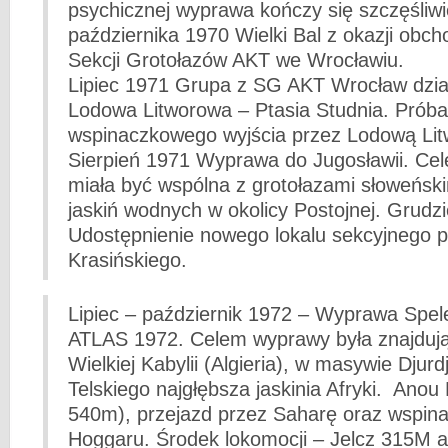
psychicznej wyprawa kończy się szczęśliwi
października 1970 Wielki Bal z okazji obc
Sekcji Grotołazów AKT we Wrocławiu.
Lipiec 1971 Grupa z SG AKT Wrocław dzia
Lodowa Litworowa – Ptasia Studnia. Próba
wspinaczkowego wyjścia przez Lodową Li
Sierpień 1971 Wyprawa do Jugosławii. Ce
miała być wspólna z grotołazami słoweński
jaskiń wodnych w okolicy Postojnej. Grudz
Udostępnienie nowego lokalu sekcyjnego pr
Krasińskiego.
Lipiec – październik 1972 – Wyprawa Spel
ATLAS 1972. Celem wyprawy była znajdują
Wielkiej Kabylii (Algieria), w masywie Djurd
Telskiego najgłębsza jaskinia Afryki. ­ Anou
540m), przejazd przez Saharę oraz wspin
Hoggaru. Środek lokomocji – Jelcz 315M a