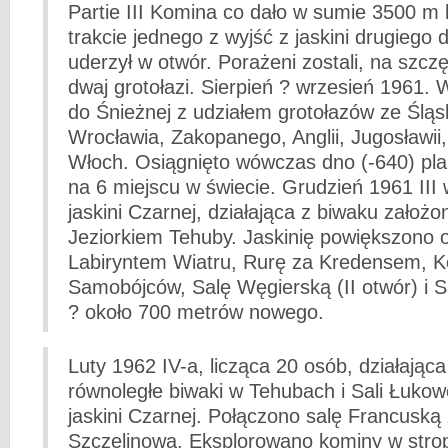
Partie III Komina co dało w sumie 3500 m 
trakcie jednego z wyjść z jaskini drugiego d
uderzył w otwór. Porażeni zostali, na szczę
dwaj grotołazi. Sierpień ? wrzesień 1961.
do Śnieżnej z udziałem grotołazów ze Ślą
Wrocławia, Zakopanego, Anglii, Jugosławii,
Włoch. Osiągnięto wówczas dno (-640) plas
na 6 miejscu w świecie. Grudzień 1961 III
jaskini Czarnej, działająca z biwaku założ
Jeziorkiem Tehuby. Jaskinię powiększono o
Labiryntem Wiatru, Rurę za Kredensem, 
Samobójców, Salę Węgierską (II otwór) i 
? około 700 metrów nowego.
Luty 1962 IV-a, licząca 20 osób, działająca
równoległe biwaki w Tehubach i Sali Łuko
jaskini Czarnej. Połączono salę Francuską 
Szczelinową. Eksplorowano kominy w stro