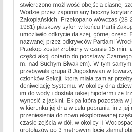
stwierdzono możliwość obejścia ciasnej szc
Wodzie przez zapomniany boczny korytarz
Zakopiańskich. Przekopano wówczas (28-2
1981) piaskowy syfon w końcu Partii Zakop
umożliwiło odkrycie dalszej, górnej części 
nazwanej przez odkrywców Partiami Wrocł
Przekop został zrobiony w czasie 15 min. a
części akcji dotarto do podstawy Czarneg
m. nad Suchym Biwakiem). W tym samym c
przebywała grupa 8 Jugosłowian w towarzy
członków Sekcji, która miała zamiar przeby
deniwelację Systemu. W okolicy dna dzie
im do wody i dostała takiej hipotermii że tr
wynosić z jaskini. Ekipa która pozostała w j
w kierunku jej dna w celu pobrania lin z jej d
przeniesienia do nowo eksplorowanej częśc
czasie zejścia w dół, w okolicy II Wodospa
grotołazów po 3 metrowym locie złamał obi