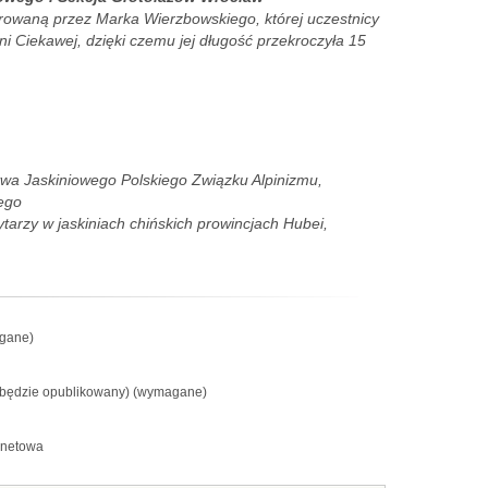
owaną przez Marka Wierzbowskiego, której uczestnicy
ni Ciekawej, dzięki czemu jej długość przekroczyła 15
twa Jaskiniowego Polskiego Związku Alpinizmu,
ego
arzy w jaskiniach chińskich prowincjach Hubei,
gane)
e będzie opublikowany) (wymagane)
rnetowa