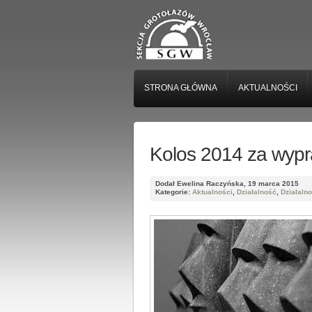
STRONA GŁÓWNA
AKTUALNOŚCI
Kolos 2014 za wyp
Dodał Ewelina Raczyńska, 19 marca 2015
Kategorie:
Aktualności
,
Działalność
,
Działaln