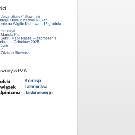
ści
 Jerzy „Bodek” Sławiński
śniegu i lodu o nazwie Rjukan
enie na Wigilię Klubową – 16 grudnia
s ruszył!
Mariola Kliś
 Sekcji Matki Naszej – zaproszenie
ebranie Członków 2025
igure
up
 Zdzichu Słowiński
eszony w PZA
Komisja
Taternictwa
Jaskiniowego