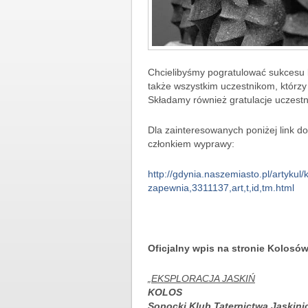
Chcielibyśmy pogratulować sukcesu
także wszystkim uczestnikom, którzy 
Składamy również gratulacje uczestn
Dla zainteresowanych poniżej link d
członkiem wyprawy:
http://gdynia.naszemiasto.pl/artykul
zapewnia,3311137,art,t,id,tm.html
Oficjalny wpis na stronie Kolosó
„EKSPLORACJA JASKIŃ
KOLOS
Sopocki Klub Taternictwa Jaskin