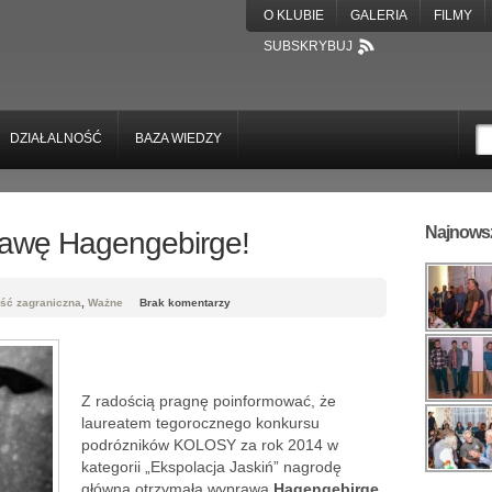
O KLUBIE
GALERIA
FILMY
SUBSKRYBUJ
DZIAŁALNOŚĆ
BAZA WIEDZY
Najnowsz
rawę Hagengebirge!
ość zagraniczna
,
Ważne
Brak komentarzy
Z radością pragnę poinformować, że
laureatem tegorocznego konkursu
podrózników KOLOSY za rok 2014 w
kategorii „Ekspolacja Jaskiń” nagrodę
główną otrzymała wyprawa
Hagengebirge