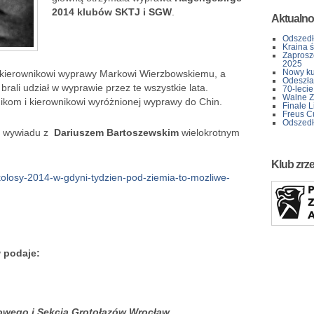
2014 klubów SKTJ i SGW
.
Aktualno
Odszedł
Kraina 
Zaprosz
2025
Nowy kur
 kierownikowi wyprawy Markowi Wierzbowskiemu, a
Odeszła 
brali udział w wyprawie przez te wszystkie lata.
70-lecie
Walne Z
ikom i kierownikowi wyróżnionej wyprawy do Chin.
Finale L
Freus C
Odszedł
o wywiadu z
Dariuszem Bartoszewskim
wielokrotnym
Klub zrz
/kolosy-2014-w-gdyni-tydzien-pod-ziemia-to-mozliwe-
w podaje:
iowego i Sekcja Grotołazów Wrocław