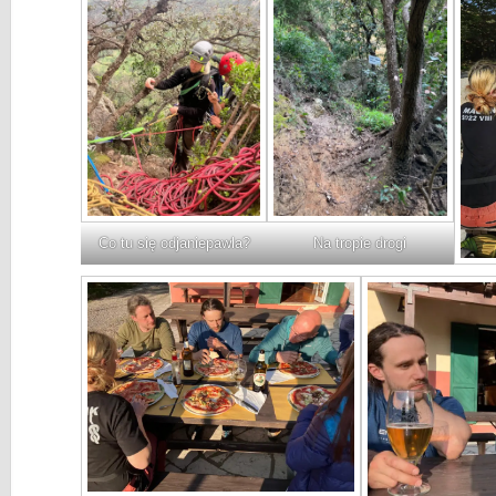
Co tu się odjaniepawla?
Na tropie drogi