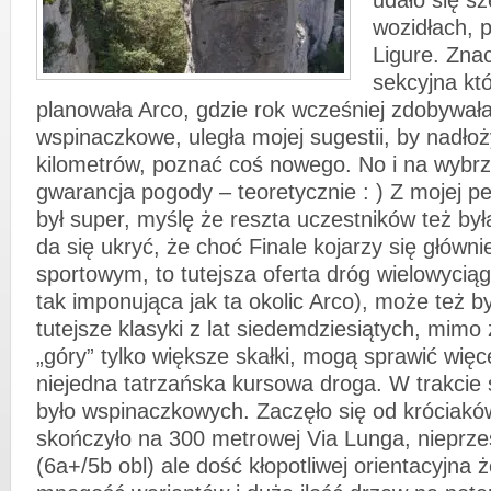
udało się s
wozidłach, p
Ligure. Znac
sekcyjna któ
planowała Arco, gdzie rok wcześniej zdobywała 
wspinaczkowe, uległa mojej sugestii, by nadłoż
kilometrów, poznać coś nowego. No i na wybr
gwarancja pogody – teoretycznie : ) Z mojej p
był super, myślę że reszta uczestników też by
da się ukryć, że choć Finale kojarzy się główn
sportowym, to tutejsza oferta dróg wielowycią
tak imponująca jak ta okolic Arco), może też b
tutejsze klasyki z lat siedemdziesiątych, mimo 
„góry” tylko większe skałki, mogą sprawić więc
niejedna tatrzańska kursowa droga. W trakcie s
było wspinaczkowych. Zaczęło się od króciak
skończyło na 300 metrowej Via Lunga, nieprze
(6a+/5b obl) ale dość kłopotliwej orientacyjna