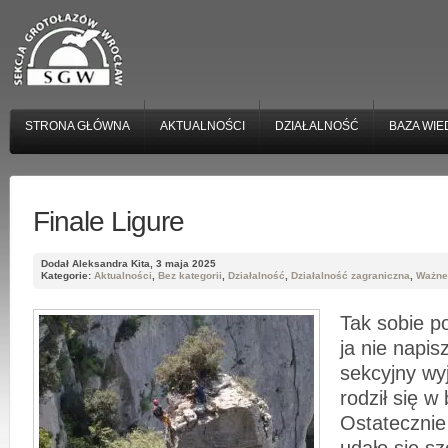
STRONA GŁÓWNA
AKTUALNOŚCI
DZIAŁALNOŚĆ
BAZA WIE
Finale Ligure
Dodał Aleksandra Kita, 3 maja 2025
Kategorie:
Aktualności
,
Bez kategorii
,
Działalność
,
Działalność zagraniczna
,
Ważne
Tak sobie p
ja nie napi
sekcyjny wy
rodził się w
Ostatecznie 