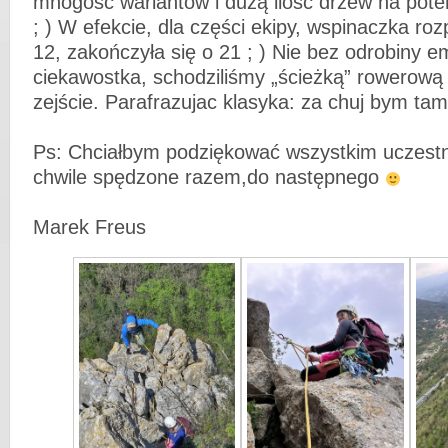
mnogość wariantów i dużą ilość drzew na pote
; ) W efekcie, dla części ekipy, wspinaczka ro
12, zakończyła się o 21 ; ) Nie bez odrobiny e
ciekawostka, schodziliśmy „ścieżką” rowerową i
zejście. Parafrazujac klasyka: za chuj bym tam 
Ps: Chciałbym podziękować wszystkim uczestn
chwile spędzone razem,do następnego
Marek Freus