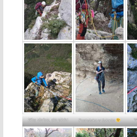
Niby słońce, ale piździ
W
Pastwiska w ścianie