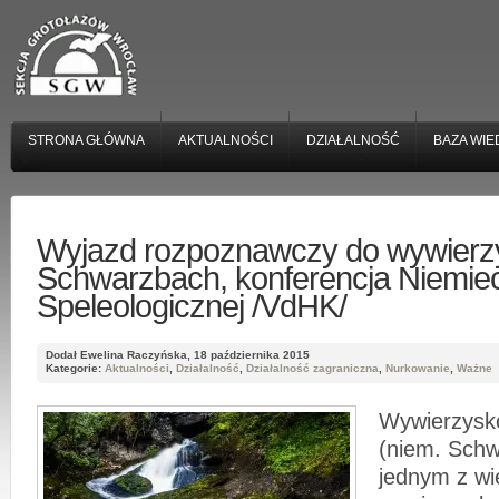
STRONA GŁÓWNA
AKTUALNOŚCI
DZIAŁALNOŚĆ
BAZA WIE
Wyjazd rozpoznawczy do wywierz
Schwarzbach, konferencja Niemieck
Speleologicznej /VdHK/
Dodał Ewelina Raczyńska, 18 października 2015
Kategorie:
Aktualności
,
Działalność
,
Działalność zagraniczna
,
Nurkowanie
,
Ważne
Wywierzys
(niem. Schw
jednym z wi