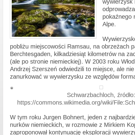
wywierzysk 
odprowadza
pokaźnego 
Alpe.
Wywierzysko
pobliżu miejscowości Ramsau, na obrzeżach 
Berchtesgaden, kilkadziesiąt kilometrów na z
(ale po stronie niemieckiej). W 2003 roku Wł
Andrzej Szerszeń odwiedzili to miejsce, ale nie
zanurkować w wywierzysku ze względów forma
Schwarzbachloch, źródło
https://commons.wikimedia.org/wiki/File:S
W tym roku Jurgen Bohnert, jeden z najbardzi
nurków niemieckich, w rozmowie z Mirkiem K
zaproponował kontynuację eksploracji wywierz