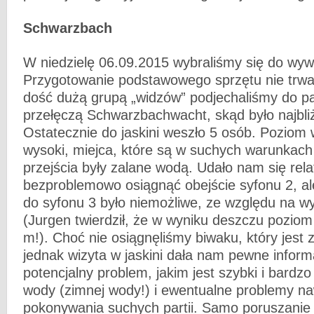
Schwarzbach
W niedzielę 06.09.2015 wybraliśmy się do wyw
Przygotowanie podstawowego sprzętu nie trwał
dość dużą grupą „widzów” podjechaliśmy do p
przełęczą Schwarzbachwacht, skąd było najbli
Ostatecznie do jaskini weszło 5 osób. Poziom
wysoki, miejca, które są w suchych warunkac
przejścia były zalane wodą. Udało nam się rel
bezproblemowo osiągnąć obejście syfonu 2, ale
do syfonu 3 było niemożliwe, ze względu na w
(Jurgen twierdził, że w wyniku deszczu poziom 
m!). Choć nie osiągnęliśmy biwaku, który jest 
jednak wizyta w jaskini dała nam pewne informac
potencjalny problem, jakim jest szybki i bardz
wody (zimnej wody!) i ewentualne problemy n
pokonywania suchych partii. Samo poruszanie si