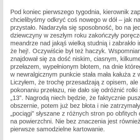
Pod koniec pierwszego tygodnia, kierownik zap
chcielibyśmy odkryć coś nowego w dół – jak 
przystało. Nadarzyła się sposobność, bo na j
dziewczyny w zeszłym roku zakończyły poręcz
meandrze nad jakąś wielką studnią i zabrakło im
że hej!. Oczywiście był też haczyk. Wspomni
znajdował się za dość niskim, ciasnym, kilku
przełazem, wypełnionym błotem, na dnie któr
w newralgicznym punkcie stała mała kałuża z 
Liczyłem, że trochę przesadzają z opisem, ale 
pokonaniu przełazu, nie dało się odróżnić rolki
„13”. Nagrodą niech będzie, że faktycznie pusz
obszernie, potem już bez błota i nie zatrzymał
„pociągi” słyszane z różnych stron po obfityc
na powierzchni. Nie bez znaczenia jest równie
pierwsze samodzielne kartowanie.