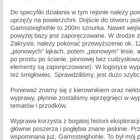
Do specyfiki działania w tym rejonie należy p
uprzęży na powierzchni. Dojście do otworu jask
Gamssteighohle to 200m sznurka. Nawet wejśc
powyżej bazy jest zaporęczowane. W drodze z
Zakrystii, należy pokonać przewyższenie ok. 
„pionowych” łąkach, potem „pionowym” lesie, 
po prostu po ścianie, pionowej bez cudzysłowu
elementy są zaporęczowane). W logistyce w
też śmigłowiec. Sprawdziliśmy, jest dużo szybci
Ponieważ znamy się z kierownikiem oraz niekt
wyprawy, płynnie zostaliśmy wprzęgnięci w wy
tematów i przodków.
Wyprawa korzysta z bogatej historii eksploracji
głównie poszerza i pogłębia znane jaskinie. 
wspominana już, Gamssteighohle. To był mój p