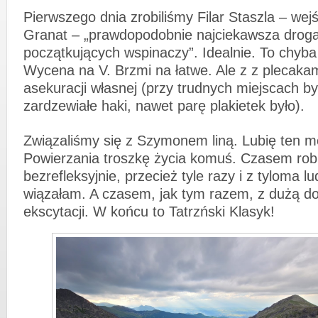
Pierwszego dnia zrobiliśmy Filar Staszla – wej
Granat – „prawdopodobnie najciekawsza drog
początkujących wspinaczy”. Idealnie. To chyba
Wycena na V. Brzmi na łatwe. Ale z z plecakam
asekuracji własnej (przy trudnych miejscach był
zardzewiałe haki, nawet parę plakietek było).
Związaliśmy się z Szymonem liną. Lubię ten 
Powierzania troszkę życia komuś. Czasem robi
bezrefleksyjnie, przecież tyle razy i z tyloma lu
wiązałam. A czasem, jak tym razem, z dużą d
ekscytacji. W końcu to Tatrzński Klasyk!