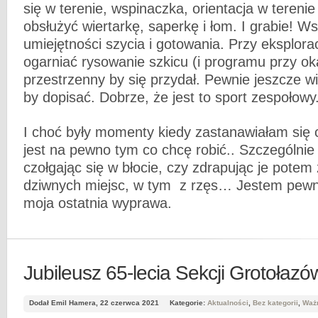
się w terenie, wspinaczka, orientacja w terenie
obsłużyć wiertarkę, saperkę i łom. I grabie! 
umiejętności szycia i gotowania. Przy eksplorac
ogarniać rysowanie szkicu (i programu przy okaz
przestrzenny by się przydał. Pewnie jeszcze w
by dopisać. Dobrze, że jest to sport zespołowy
I choć były momenty kiedy zastanawiałam się 
jest na pewno tym co chcę robić.. Szczególni
czołgając się w błocie, czy zdrapując je potem
dziwnych miejsc, w tym z rzęs… Jestem pewna
moja ostatnia wyprawa.
Jubileusz 65-lecia Sekcji Grotołaz
Dodał Emil Hamera, 22 czerwca 2021
Kategorie:
Aktualności
,
Bez kategorii
,
Waż