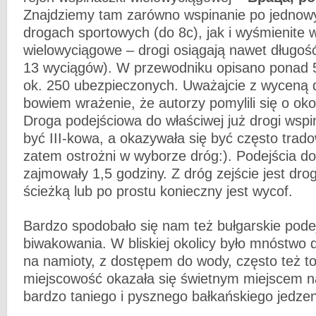
Znajdziemy tam zarówno wspinanie po jednow
drogach sportowych (do 8c), jak i wyśmienite 
wielowyciągowe – drogi osiągają nawet długoś
13 wyciągów). W przewodniku opisano ponad 
ok. 250 ubezpieczonych. Uważajcie z wyceną 
bowiem wrażenie, że autorzy pomylili się o oko
Droga podejściowa do właściwej już drogi wsp
być III-kowa, a okazywała się być często trad
zatem ostrożni w wyborze dróg:). Podejścia d
zajmowały 1,5 godziny. Z dróg zejście jest dro
ścieżką lub po prostu konieczny jest wycof.
Bardzo spodobało się nam też bułgarskie pode
biwakowania. W bliskiej okolicy było mnóstwo
na namioty, z dostępem do wody, często też toa
miejscowość okazała się świetnym miejscem 
bardzo taniego i pysznego bałkańskiego jedzen