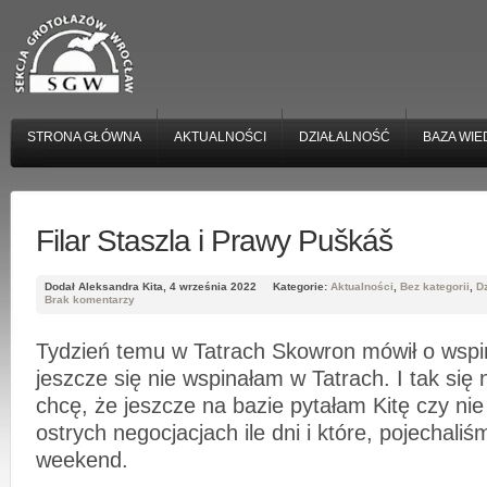
STRONA GŁÓWNA
AKTUALNOŚCI
DZIAŁALNOŚĆ
BAZA WIE
Filar Staszla i Prawy Puškáš
Dodał Aleksandra Kita, 4 września 2022
Kategorie:
Aktualności
,
Bez kategorii
,
D
Brak komentarzy
Tydzień temu w Tatrach Skowron mówił o wspi
jeszcze się nie wspinałam w Tatrach. I tak się 
chcę, że jeszcze na bazie pytałam Kitę czy ni
ostrych negocjacjach ile dni i które, pojechaliś
weekend.