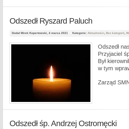
Odszedł Ryszard Paluch
Dodał Mirek Kopertowski, 4 marca 2021
Kategorie:
Aktualności
,
Bez kategorii
,
W
Odszedł nas
Przyjaciel ś
Był kierown
w tym wpraw
Zarząd SM
Odszedł śp. Andrzej Ostromęcki