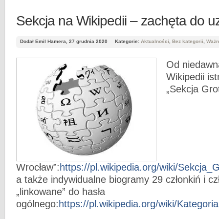
Sekcja na Wikipedii – zachęta do u
Dodał Emil Hamera, 27 grudnia 2020
Kategorie:
Aktualności
,
Bez kategorii
,
Ważn
Od niedawna
Wikipedii is
„Sekcja Gro
Wrocław”:
https://pl.wikipedia.org/wiki/Sekcj
a także indywidualne biogramy 29 członkiń i cz
„linkowane” do hasła
ogólnego:
https://pl.wikipedia.org/wiki/Kateg