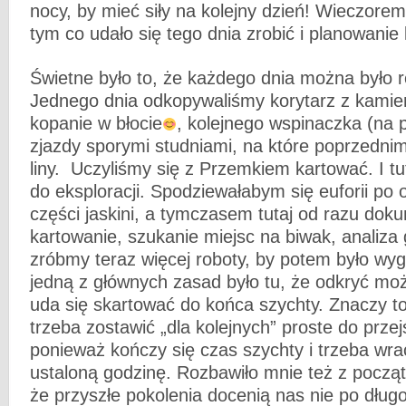
nocy, by mieć siły na kolejny dzień! Wieczorem
tym co udało się tego dnia zrobić i planowanie 
Świetne było to, że każdego dnia można było r
Jednego dnia odkopywaliśmy korytarz z kamien
kopanie w błocie
, kolejnego wspinaczka (na p
zjazdy sporymi studniami, na które poprzedni
liny. Uczyliśmy się z Przemkiem kartować. I tu
do eksploracji. Spodziewałabym się euforii po 
części jaskini, a tymczasem tutaj od razu dok
kartowanie, szukanie miejsc na biwak, analiza 
zróbmy teraz więcej roboty, by potem było wyg
jedną z głównych zasad było tu, że odkryć można
uda się skartować do końca szychty. Znaczy t
trzeba zostawić „dla kolejnych” proste do przej
ponieważ kończy się czas szychty i trzeba wr
ustaloną godzinę. Rozbawiło mnie też z począt
że przyszłe pokolenia docenią nas nie po dług