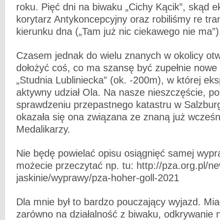
roku. Pięć dni na biwaku „Cichy Kącik”, skąd 
korytarz Antykoncepcyjny oraz robiliśmy re tra
kierunku dna („Tam już nic ciekawego nie ma”)
Czasem jednak do wielu znanych w okolicy otw
dołożyć coś, co ma szansę być zupełnie nowe 
„Studnia Lubliniecka” (ok. -200m), w której eksp
aktywny udział Ola. Na nasze nieszczęście, p
sprawdzeniu przepastnego katastru w Salzburg
okazała się ona związana ze znaną już wcześn
Medalikarzy.
Nie będę powielać opisu osiągnięć samej wypra
możecie przeczytać np. tu: http://pza.org.pl/n
jaskinie/wyprawy/pza-hoher-goll-2021
Dla mnie był to bardzo pouczający wyjazd. Mi
zarówno na działalność z biwaku, odkrywanie n