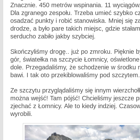
Znacznie. 450 metrów wspinania. 11 wyciągó
Dla zgranego zespołu. Trzeba umieć szybko cz
osadzać punkty i robić stanowiska. Mniej się 
drodze, a było pare takich miejsc, gdzie stałam
serducho zabiło jakby szybciej.
Skończyliśmy drogę.. już po zmroku. Pięknie b
gór, światełka na szczycie Łomnicy, oświetlon
dole. Przegadaliśmy, że schodzenie w środku 
bawi. I tak oto przekiblowaliśmy pod szczytem.
Ze szczytu przyglądaliśmy się innym wierzcho
można wejść! Tam pójść! Chcieliśmy jeszcze pr
zjechać z Łomnicy. Ale to kiedy indziej. Czaso
wyrobili.