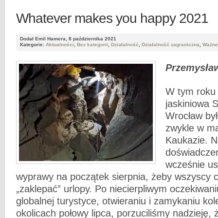
Whatever makes you happy 2021
Dodał Emil Hamera, 8 października 2021
Kategorie:
Aktualności
,
Bez kategorii
,
Działalność
,
Działalność zagraniczna
,
Ważne
Przemysła
W tym roku
jaskiniowa 
Wrocław był
zwykle w m
Kaukazie. N
doświadcze
wcześnie ust
wyprawy na początek sierpnia, żeby wszyscy ch
„zaklepać” urlopy. Po niecierpliwym oczekiwan
globalnej turystyce, otwieraniu i zamykaniu kol
okolicach połowy lipca, porzuciliśmy nadzieję,