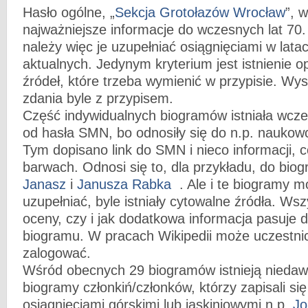
Hasło ogólne, „
Sekcja Grotołazów Wrocław
”, 
najważniejsze informacje do wczesnych lat 70
należy więc je uzupełniać osiągnięciami w lata
aktualnych. Jedynym kryterium jest istnienie 
źródeł, które trzeba wymienić w przypisie. Wy
zdania byle z przypisem.
Część indywidualnych biogramów istniała wcześ
od hasła SMN, bo odnosiły się do n.p. naukow
Tym dopisano link do SMN i nieco informacji, co
barwach. Odnosi się to, dla przykładu, do bio
Janasz
i
Janusza Rabka
. Ale i te biogramy m
uzupełniać, byle istniały cytowalne źródła. Ws
oceny, czy i jak dodatkowa informacja pasuje d
biogramu. W pracach Wikipedii może uczestnic
zalogować.
Wśród obecnych 29 biogramów istnieją nieda
biogramy członkiń/członków, którzy zapisali si
osiągnięciami górskimi lub jaskiniowymi n.p.
Jo