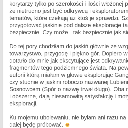
korytarzy tylko po szerokości i ilości włożonej 
że nietrudno jest być odkrywcą i eksploratorem
tematów, które czekają aż ktoś je sprawdzi. Sz
przygotować jaskinie pod dalsze eksploracje ta
bezpiecznie. Czy może.. tak bezpiecznie jak się
Do tej pory chodziłam do jaskiń głównie ze wz
towarzystwo, przygodę i piękno gór. Dopiero w
dotarło do mnie jak ekscytujące jest odkrywani
fragmentów tego podziemnego świata. Na pe
euforii którą miałam w głowie eksplorując Gan
czy studnie w jaskini roboczo nazwanej Lubien
Sosnowcem (Spór o nazwę trwał długo). Oba m
i obszerne, dają niesamowitą satysfakcję i mot
eksploracji.
Ku mojemu ubolewaniu, nie byłam ani razu na 
dalej będę próbować.