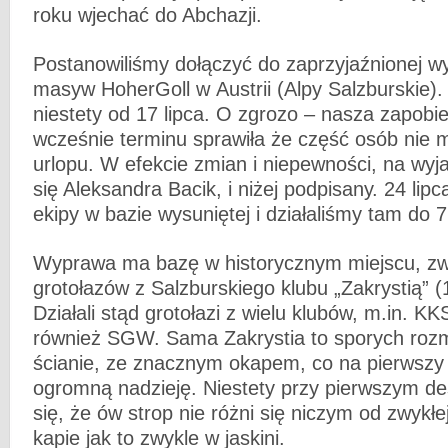
roku wjechać do Abchazji.
Postanowiliśmy dołączyć do zaprzyjaźnionej
masyw HoherGoll w Austrii (Alpy Salzburskie).
niestety od 17 lipca. O zgrozo – nasza zapobi
wcześnie terminu sprawiła że część osób nie m
urlopu. W efekcie zmian i niepewności, na wyj
się Aleksandra Bacik, i niżej podpisany. 24 lip
ekipy w bazie wysuniętej i działaliśmy tam do 7.
Wyprawa ma bazę w historycznym miejscu, z
grotołazów z Salzburskiego klubu „Zakrystią” 
Działali stąd grotołazi z wielu klubów, m.in. KK
również SGW. Sama Zakrystia to sporych roz
ścianie, ze znacznym okapem, co na pierwszy 
ogromną nadzieję. Niestety przy pierwszym de
się, że ów strop nie różni się niczym od zwykłe
kapie jak to zwykle w jaskini.