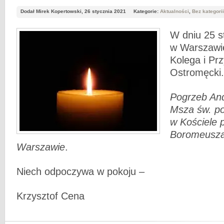
Dodał Mirek Kopertowski, 26 stycznia 2021
Kategorie:
Aktualności
,
Bez kategorii
W dniu 25 s
w Warszawi
Kolega i Prz
Ostromęcki.
Pogrzeb And
Msza św. p
w Kościele 
Boromeusza
Warszawie
.
Niech odpoczywa w pokoju –
Krzysztof Cena