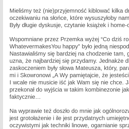
Mieliśmy też (nie)przyjemność kiblować kilka d
oczekiwaniu na słońce, które wysuszyłoby na
Były długie dyskusje, czytanie książek i home-o
Wspomniane przez Przemka wyżej “Co dziś ro
WhatevermakesYou happy” było jedną niespod
Nastawialiśmy się bardziej na chodzenie tam, 
uzna, że najbardziej się przydamy. Jednakże 
zaskoczeniem były słowa Mateusza, który, para
mi i Skowronowi „A Wy pamiętajcie, że jesteśc
I wcale nie musicie iść jak Wam się nie chce. J
przekonał do wyjścia w takim kombinezonie j
faktycznie…
Na wyprawie też doszło do mnie jak ogólnor
jest grotołażenie i ile jest przydatnych umiejęt
oczywistymi jak techniki linowe, ogarnianie spr