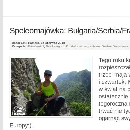
Speleomajówka: Bułgaria/Serbia/F
Dodał Emil Hamera, 15 czerwca 2018
Kategorie:
Aktualności
,
Bez kategorii
,
Działalność zagraniczna
,
Ważne
,
Wspinanie
Tego roku k
rozpieszczał
trzeci maja
i czwartek.
w świat na c
ostatecznie 
tegoroczna
trwać nie ty
ogarnąć sw
Europy:).