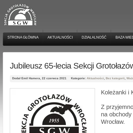
STRONA GŁÓWNA
AKTUALNOŚCI
DZIAŁALNOŚĆ
BAZA WIE
Jubileusz 65-lecia Sekcji Grotołaz
Dodał Emil Hamera, 22 czerwca 2021
Kategorie:
Aktualności
,
Bez kategorii
,
Waż
Koleżanki i 
Z przyjemn
na obchody
Wrocław.