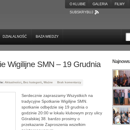
O KLUBIE
GALERIA
FILMY
SUBSKRYBUJ
DZIAŁALNOŚĆ
BAZA WIEDZY
Najnowsz
ie Wigilijne SMN – 19 Grudnia
rie:
Aktualności
,
Bez kategorii
,
Ważne
Brak komentarzy
Serdecznie zapraszamy Wszystkich na
tradycyjne Spotkanie Wigilijne SMN.
spotkanie odbędzie się 19 grudnia o
godzinie 20:00 w lokalu klubowym przy ulicy
Góralskiej 38. bardzo prosimy o
przekazanie Zaproszenia wszelkim