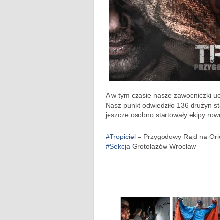
A w tym czasie nasze zawodniczki u
Nasz punkt odwiedziło 136 drużyn st
jeszcze osobno startowały ekipy ro
#
Tropiciel
– Przygodowy Rajd na Ori
#
Sekcja
Grotołazów Wrocław