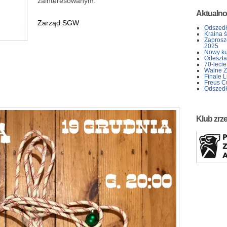
zainteresowanym.
Aktualno
Zarząd SGW
Odszedł
Kraina 
Zaprosz
2025
Nowy kur
Odeszła 
70-lecie
Walne Z
Finale L
Freus C
Odszedł
Klub zrz