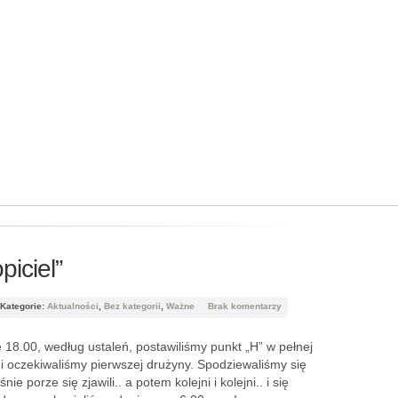
piciel”
Kategorie:
Aktualności
,
Bez kategorii
,
Ważne
Brak komentarzy
 18.00, według ustaleń, postawiliśmy punkt „H” w pełnej
i oczekiwaliśmy pierwszej drużyny. Spodziewaliśmy się
nie porze się zjawili.. a potem kolejni i kolejni.. i się