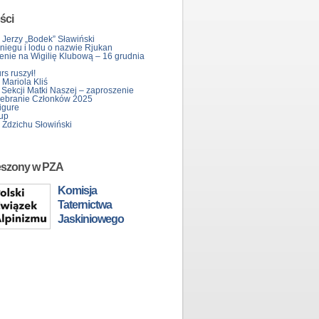
ści
 Jerzy „Bodek” Sławiński
śniegu i lodu o nazwie Rjukan
enie na Wigilię Klubową – 16 grudnia
s ruszył!
Mariola Kliś
 Sekcji Matki Naszej – zaproszenie
ebranie Członków 2025
igure
up
 Zdzichu Słowiński
eszony w PZA
Komisja
Taternictwa
Jaskiniowego