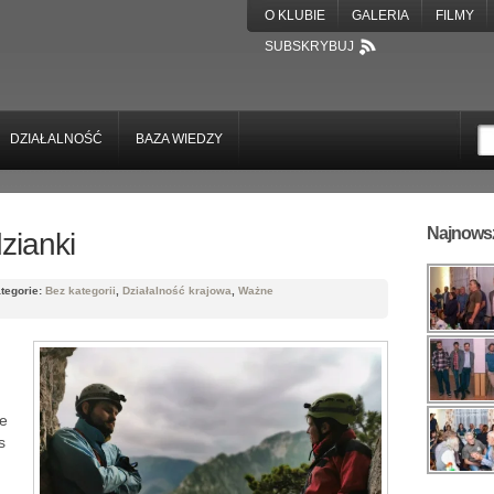
O KLUBIE
GALERIA
FILMY
SUBSKRYBUJ
DZIAŁALNOŚĆ
BAZA WIEDZY
Najnowsz
zianki
tegorie:
Bez kategorii
,
Działalność krajowa
,
Ważne
ie
s