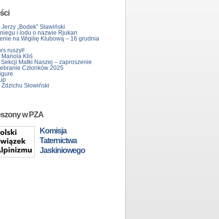
ści
 Jerzy „Bodek” Sławiński
śniegu i lodu o nazwie Rjukan
enie na Wigilię Klubową – 16 grudnia
s ruszył!
Mariola Kliś
 Sekcji Matki Naszej – zaproszenie
ebranie Członków 2025
igure
up
 Zdzichu Słowiński
eszony w PZA
Komisja
Taternictwa
Jaskiniowego