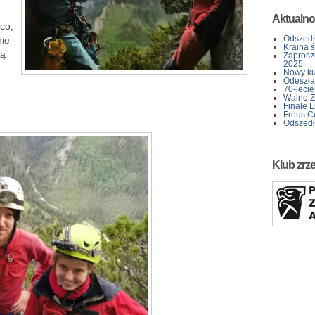
Aktualno
ąco,
Odszedł
nie
Kraina 
zą
Zaprosz
2025
Nowy kur
Odeszła 
70-lecie
Walne Z
Finale L
Freus C
Odszedł
Klub zrz