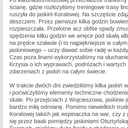
Po kilkunastominutowej przechadzce trafiliśm
ścianę, gdzie rozłożyliśmy treningowe trasy li
ruszyła do jaskini Koralowej. Na szczęście zdąż
deszczem. Przez pierwsze kilka godzin bowie
rozpieszczała. Przelotne acz obfite opady zmu
spędzenia kilku godzin we wnęce pod skałą 
na prędce szałasie (i to najpiękniejsze w całym
jaskiniowego – uczy dawać sobie radę w każd
Czas poza linami wykorzystaliśmy na słuchanie
Krzysia o ich wyprawach, podróżach i wartych
zdarzeniach z jaskiń na całym świecie.
W trakcie dwóch dni zwiedziliśmy kilka jaskiń w 
i poćwiczyliśmy elementy techniczne chodzenia
skale. Po przejściach z Wojcieszowa, jaskinie j
bardzo miłą odmianę. Pomimo niewielkich trudn
Koralowej takich jak wspinaczka na war, czy z 
się przez baak pomiędzy jaskiniami Olsztyńską