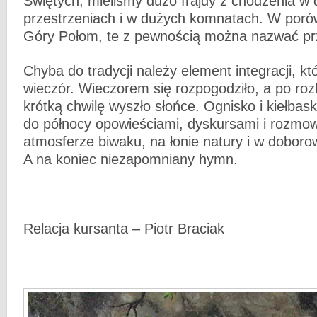
Świętych, mieliśmy dużo frajdy z chodzenia w
przestrzeniach i w dużych komnatach. W porów
Góry Połom, te z pewnością można nazwać pr
Chyba do tradycji należy element integracji, kt
wieczór. Wieczorem się rozpogodziło, a po roz
krótką chwilę wyszło słońce. Ognisko i kiełbask
do północy opowieściami, dyskursami i rozmo
atmosferze biwaku, na łonie natury i w dobor
A na koniec niezapomniany hymn.
Relacja kursanta – Piotr Braciak