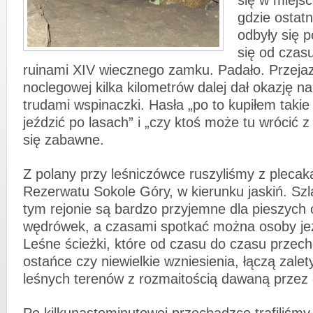
się w miejs
gdzie ostat
odbyły się 
się od czas
ruinami XIV wiecznego zamku. Padało. Przeja
noclegowej kilka kilometrów dalej dał okazję 
trudami wspinaczki. Hasła „po to kupiłem takie
jeździć po lasach” i „czy ktoś może tu wrócić z
się zabawne.
Z polany przy leśniczówce ruszyliśmy z plecak
Rezerwatu Sokole Góry, w kierunku jaskiń. Szl
tym rejonie są bardzo przyjemne dla pieszych
wędrówek, a czasami spotkać można osoby je
Leśne ścieżki, które od czasu do czasu przec
ostańce czy niewielkie wzniesienia, łączą zale
leśnych terenów z rozmaitością dawaną przez 