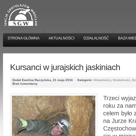
STRONA GŁÓWNA
AKTUALNOŚCI
DZIAŁALNOŚĆ
BAZA WIE
Kursanci w jurajskich jaskiniach
Dodał Ewelina Raczyńska, 21 maja 2016
Kategorie:
Aktualności
,
Działalność
,
Dz
Brak komentarzy
Trzeci wyja
roku za na
celem było 
na Jurze K
Częstochows