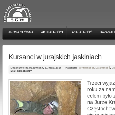
STRONA GŁÓWNA
AKTUALNOŚCI
DZIAŁALNOŚĆ
BAZA WIE
Kursanci w jurajskich jaskiniach
Dodał Ewelina Raczyńska, 21 maja 2016
Kategorie:
Aktualności
,
Działalność
,
Dz
Brak komentarzy
Trzeci wyja
roku za na
celem było 
na Jurze K
Częstochows