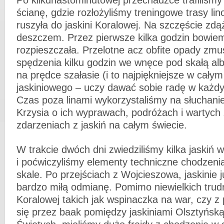
Po kilkunastominutowej przechadzce trafiliśm
ścianę, gdzie rozłożyliśmy treningowe trasy li
ruszyła do jaskini Koralowej. Na szczęście zdąż
deszczem. Przez pierwsze kilka godzin bowie
rozpieszczała. Przelotne acz obfite opady zmu
spędzenia kilku godzin we wnęce pod skałą 
na prędce szałasie (i to najpiękniejsze w całym
jaskiniowego – uczy dawać sobie radę w każd
Czas poza linami wykorzystaliśmy na słuchanie
Krzysia o ich wyprawach, podróżach i wartych
zdarzeniach z jaskiń na całym świecie.
W trakcie dwóch dni zwiedziliśmy kilka jaskiń w 
i poćwiczyliśmy elementy techniczne chodzenia
skale. Po przejściach z Wojcieszowa, jaskinie j
bardzo miłą odmianę. Pomimo niewielkich trudn
Koralowej takich jak wspinaczka na war, czy z 
się przez baak pomiędzy jaskiniami Olsztyńską