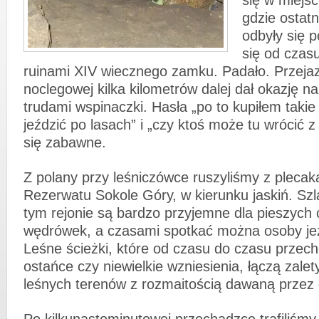
się w miejs
gdzie ostat
odbyły się 
się od czas
ruinami XIV wiecznego zamku. Padało. Przeja
noclegowej kilka kilometrów dalej dał okazję 
trudami wspinaczki. Hasła „po to kupiłem takie
jeździć po lasach” i „czy ktoś może tu wrócić z
się zabawne.
Z polany przy leśniczówce ruszyliśmy z plecak
Rezerwatu Sokole Góry, w kierunku jaskiń. Szl
tym rejonie są bardzo przyjemne dla pieszych
wędrówek, a czasami spotkać można osoby je
Leśne ścieżki, które od czasu do czasu przec
ostańce czy niewielkie wzniesienia, łączą zale
leśnych terenów z rozmaitością dawaną przez 