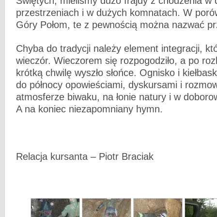
Świętych, mieliśmy dużo frajdy z chodzenia w
przestrzeniach i w dużych komnatach. W porów
Góry Połom, te z pewnością można nazwać pr
Chyba do tradycji należy element integracji, kt
wieczór. Wieczorem się rozpogodziło, a po roz
krótką chwilę wyszło słońce. Ognisko i kiełbask
do północy opowieściami, dyskursami i rozmo
atmosferze biwaku, na łonie natury i w dobor
A na koniec niezapomniany hymn.
Relacja kursanta – Piotr Braciak