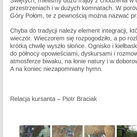
Świętych, mieliśmy dużo frajdy z chodzenia w
przestrzeniach i w dużych komnatach. W porów
Góry Połom, te z pewnością można nazwać pr
Chyba do tradycji należy element integracji, kt
wieczór. Wieczorem się rozpogodziło, a po roz
krótką chwilę wyszło słońce. Ognisko i kiełbask
do północy opowieściami, dyskursami i rozmo
atmosferze biwaku, na łonie natury i w dobor
A na koniec niezapomniany hymn.
Relacja kursanta – Piotr Braciak