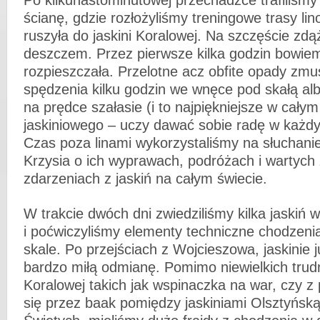
Po kilkunastominutowej przechadzce trafiliśm
ścianę, gdzie rozłożyliśmy treningowe trasy li
ruszyła do jaskini Koralowej. Na szczęście zdąż
deszczem. Przez pierwsze kilka godzin bowie
rozpieszczała. Przelotne acz obfite opady zmu
spędzenia kilku godzin we wnęce pod skałą 
na prędce szałasie (i to najpiękniejsze w całym
jaskiniowego – uczy dawać sobie radę w każd
Czas poza linami wykorzystaliśmy na słuchanie
Krzysia o ich wyprawach, podróżach i wartych
zdarzeniach z jaskiń na całym świecie.
W trakcie dwóch dni zwiedziliśmy kilka jaskiń w 
i poćwiczyliśmy elementy techniczne chodzenia
skale. Po przejściach z Wojcieszowa, jaskinie j
bardzo miłą odmianę. Pomimo niewielkich trudn
Koralowej takich jak wspinaczka na war, czy z 
się przez baak pomiędzy jaskiniami Olsztyńską