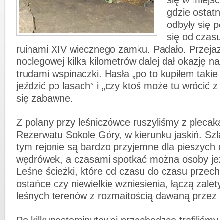
się w miejs
gdzie ostat
odbyły się 
się od czas
ruinami XIV wiecznego zamku. Padało. Przeja
noclegowej kilka kilometrów dalej dał okazję 
trudami wspinaczki. Hasła „po to kupiłem takie
jeździć po lasach” i „czy ktoś może tu wrócić z
się zabawne.
Z polany przy leśniczówce ruszyliśmy z plecak
Rezerwatu Sokole Góry, w kierunku jaskiń. Szl
tym rejonie są bardzo przyjemne dla pieszych
wędrówek, a czasami spotkać można osoby je
Leśne ścieżki, które od czasu do czasu przec
ostańce czy niewielkie wzniesienia, łączą zale
leśnych terenów z rozmaitością dawaną przez 