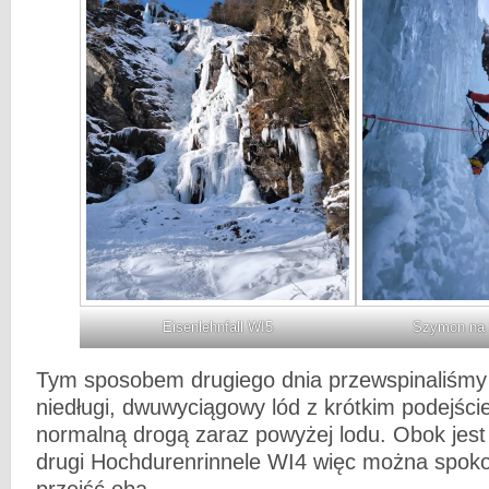
Eisenlehnfall WI5
Szymon na 
Tym sposobem drugiego dnia przewspinaliśmy 
niedługi, dwuwyciągowy lód z krótkim podejści
normalną drogą zaraz powyżej lodu. Obok jest
drugi Hochdurenrinnele WI4 więc można spoko
przejść oba.