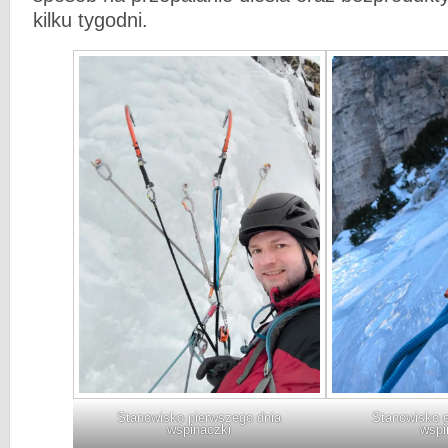
kilku tygodni.
Stanowisko pierwszego dnia
Stanowisko o
wspinaczki
wspi