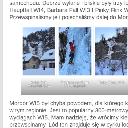
samochodu. Dobrze wylane i bliskie były trzy l
Hauptfall WI4, Barbara Fall WI3 I Pinky Flink 
Przewspinalismy je i pojechaliśmy dalej do Mo
Kolm Sai-
Szymon na Kolm
Pinky Flink WI4
Hauptfall WI4
Sai-Hauptfall
Mordor WI5 był chyba powodem, dla którego kr
w tym regionie. Jest to popularny 300-metrowy 
wyciągach WI5. Mam nadzieję, że wrócimy kie
przewspinamy. Lód ten znajduje się w cyrku 