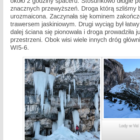
około 2 godziny spaceru. Stosunkowo długie po
znacznych przewyższeń. Droga którą szliśmy 
urozmaicona. Zaczynała się kominem zakońc
trawersem jaskiniowym. Drugi wyciąg był łatwy 
dalej ściana się pionowała i droga prowadziła j
przestrzeni. Obok wisi wiele innych dróg główn
WI5-6.
Lody w Val