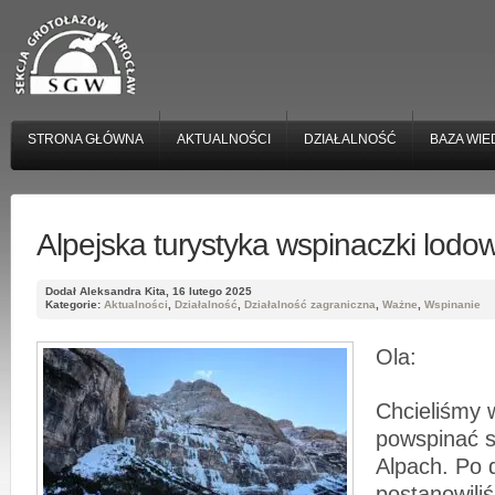
STRONA GŁÓWNA
AKTUALNOŚCI
DZIAŁALNOŚĆ
BAZA WIE
Alpejska turystyka wspinaczki lodo
Dodał Aleksandra Kita, 16 lutego 2025
Kategorie:
Aktualności
,
Działalność
,
Działalność zagraniczna
,
Ważne
,
Wspinanie
Ola:
Chcieliśmy 
powspinać s
Alpach. Po 
postanowili