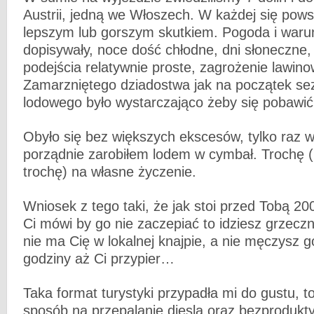
Austrii, jedną we Włoszech. W każdej się pows
lepszym lub gorszym skutkiem. Pogoda i warun
dopisywały, noce dość chłodne, dni słoneczne,
podejścia relatywnie proste, zagrożenie lawin
Zamarzniętego dziadostwa jak na początek se
lodowego było wystarczająco żeby się pobawi
Obyło się bez większych ekscesów, tylko raz w
porządnie zarobiłem lodem w cymbał. Trochę (
trochę) na własne życzenie.
Wniosek z tego taki, że jak stoi przed Tobą 20
Ci mówi by go nie zaczepiać to idziesz grzecz
nie ma Cię w lokalnej knajpie, a nie męczysz g
godziny aż Ci przypier…
Taka format turystyki przypadła mi do gustu, 
sposób na przepalanie diesla oraz bezproduk