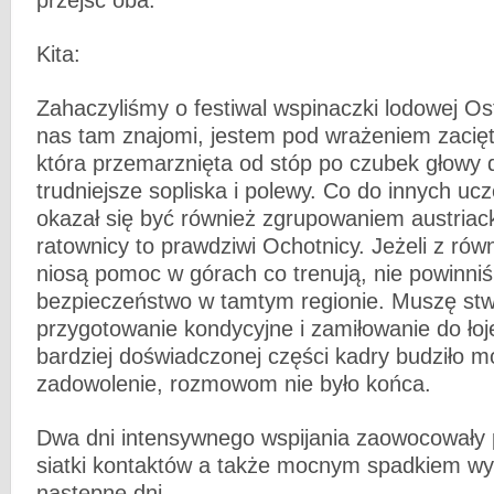
Kita:
Zahaczyliśmy o festiwal wspinaczki lodowej Ost 
nas tam znajomi, jestem pod wrażeniem zaciętoś
która przemarznięta od stóp po czubek głowy dz
trudniejsze sopliska i polewy. Co do innych ucz
okazał się być również zgrupowaniem austri
ratownicy to prawdziwi Ochotnicy. Jeżeli z rów
niosą pomoc w górach co trenują, nie powinni
bezpieczeństwo w tamtym regionie. Muszę stwi
przygotowanie kondycyjne i zamiłowanie do łoje
bardziej doświadczonej części kadry budziło m
zadowolenie, rozmowom nie było końca.
Dwa dni intensywnego wspijania zaowocowały
siatki kontaktów a także mocnym spadkiem wy
następne dni.