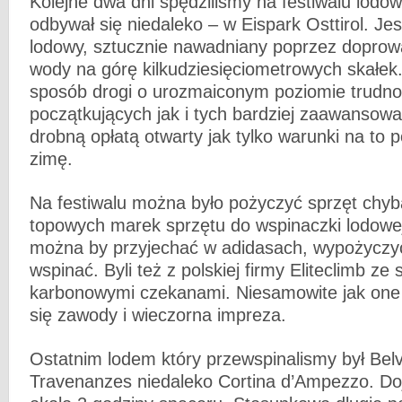
Kolejne dwa dni spędziliśmy na festiwalu lodo
odbywał się niedaleko – w Eispark Osttirol. Je
lodowy, sztucznie nawadniany poprzez doprow
wody na górę kilkudziesięciometrowych skałek.
sposób drogi o urozmaiconym poziomie trudno
początkujących jak i tych bardziej zaawansowa
drobną opłatą otwarty jak tylko warunki na to 
zimę.
Na festiwalu można było pożyczyć sprzęt chyb
topowych marek sprzętu do wspinaczki lodowe
można by przyjechać w adidasach, wypożyczyć
wspinać. Byli też z polskiej firmy Eliteclimb ze
karbonowymi czekanami. Niesamowite jak one b
się zawody i wieczorna impreza.
Ostatnim lodem który przewspinalismy był Bel
Travenanzes niedaleko Cortina d’Ampezzo. Doj