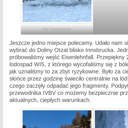
Val Travenanzes
Jeszcze jedno miejsce polecamy. Udało nam s
wybrać do Doliny Otzal blisko Innsbrucka. Jed
próbowaliśmy wejść Eisenlehnfall. Przepiękny
lodospad WI5, z którego wycofaliśmy się z bó
jak uznaliśmy to za zbyt ryzykowne. Było za ci
słońce przez godzinę świeciło centralnie na ló
czego zaczęły odpadać jego fragmenty. Podpyt
przewodnika IVBV co możemy bezpiecznie pr
aktualnych, ciepłych warunkach.