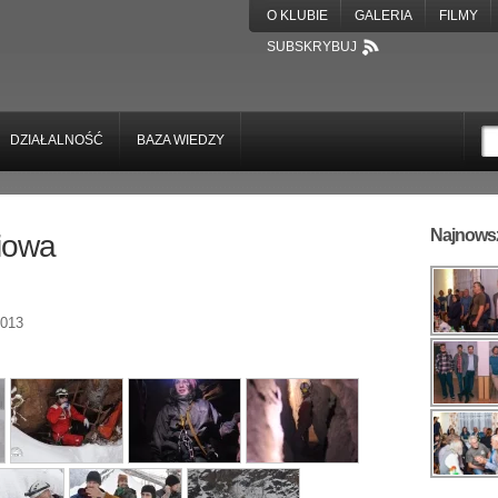
O KLUBIE
GALERIA
FILMY
SUBSKRYBUJ
DZIAŁALNOŚĆ
BAZA WIEDZY
Najnowsz
niowa
013