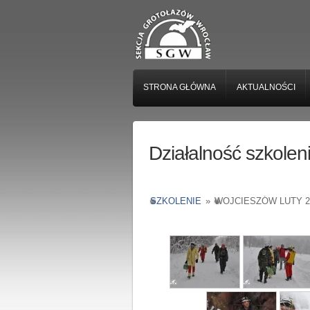
STRONA GŁÓWNA
AKTUALNOŚCI
Działalność szkole
SZKOLENIE
»
WOJCIESZÓW LUTY 2