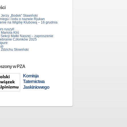
ści
 Jerzy „Bodek” Sławiński
śniegu i lodu o nazwie Rjukan
enie na Wigilię Klubową – 16 grudnia
s ruszył!
Mariola Kliś
 Sekcji Matki Naszej – zaproszenie
ebranie Członków 2025
igure
up
 Zdzichu Słowiński
eszony w PZA
Komisja
Taternictwa
Jaskiniowego