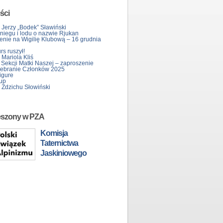
ści
 Jerzy „Bodek” Sławiński
śniegu i lodu o nazwie Rjukan
enie na Wigilię Klubową – 16 grudnia
s ruszył!
Mariola Kliś
 Sekcji Matki Naszej – zaproszenie
ebranie Członków 2025
igure
up
 Zdzichu Słowiński
eszony w PZA
Komisja
Taternictwa
Jaskiniowego