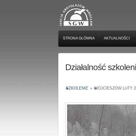
STRONA GŁÓWNA
AKTUALNOŚCI
Działalność szkole
SZKOLENIE
»
WOJCIESZÓW LUTY 2