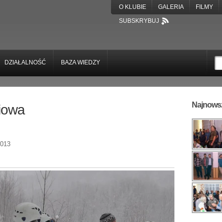
O KLUBIE
GALERIA
FILMY
SUBSKRYBUJ
DZIAŁALNOŚĆ
BAZA WIEDZY
Najnowsz
niowa
013