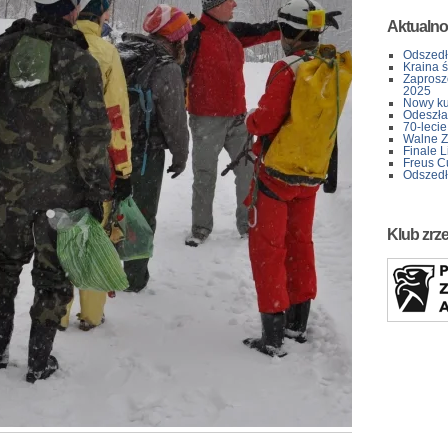
Aktualno
Odszedł
Kraina 
Zaprosz
2025
Nowy kur
Odeszła 
70-lecie
Walne Z
Finale L
Freus C
Odszedł
Klub zrz