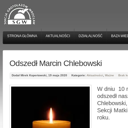
STRONA GŁÓWNA
AKTUALNOŚCI
DZIAŁALNOŚĆ
BAZA WIE
Odszedł Marcin Chlebowski
Dodał Mirek Kopertowski, 19 maja 2020
Kategorie:
Aktualności
,
Ważne
Brak k
W dniu 10 
odszedł nas
Chlebowski,
Sekcji Matk
roku.