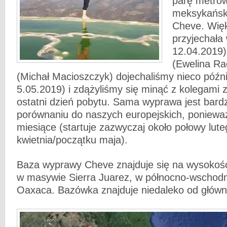
parę metró
meksykańsk
Cheve. Więk
przyjechała 
12.04.2019)
(Ewelina Ra
(Michał Macioszczyk) dojechaliśmy nieco późni
5.05.2019) i zdążyliśmy się minąć z kolegami 
ostatni dzień pobytu. Sama wyprawa jest bard
porównaniu do naszych europejskich, poniewa
miesiące (startuje zazwyczaj około połowy lute
kwietnia/początku maja).
Baza wyprawy Cheve znajduje się na wysokoś
w masywie Sierra Juarez, w północno-wschodni
Oaxaca. Bazówka znajduje niedaleko od głów