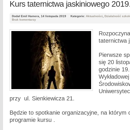
Kurs taternictwa jaskiniowego 201
Dodał Emil Hamera, 14 listopada 2019
Kategorie:
Aktualności
,
Działalność szko
Brak komentarzy
Rozpoczyna
taternictwa 
Pierwsze sp
się 20 listo
godzinie 19.
Wykładowej 
Środowisko
Uniwersyte
przy ul. Sienkiewicza 21.
Będzie to spotkanie organizacyjne, na którym
programie kursu .