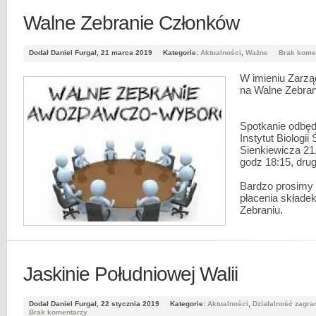
Walne Zebranie Członków
Dodał Daniel Furgał, 21 marca 2019
Kategorie:
Aktualności
,
Ważne
Brak kome
W imieniu Zarz
na
Walne
Zebran
Spotkanie odbędz
Instytut Biologi
Sienkiewicza 21
godz 18:15, drug
Bardzo prosimy o
płacenia składe
Zebraniu.
Jaskinie Południowej Walii
Dodał Daniel Furgał, 22 stycznia 2019
Kategorie:
Aktualności
,
Działalność zagra
Brak komentarzy