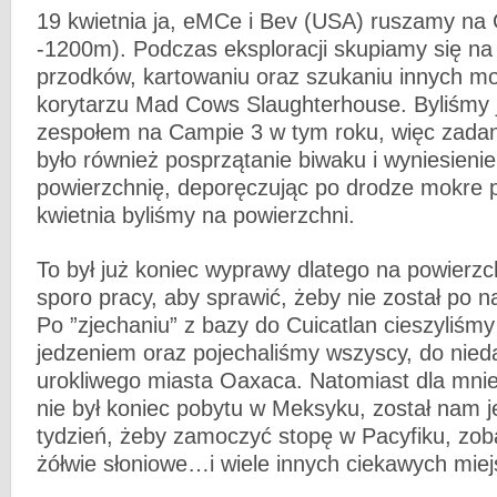
19 kwietnia ja, eMCe i Bev (USA) ruszamy na
-1200m). Podczas eksploracji skupiamy się na
przodków, kartowaniu oraz szukaniu innych mo
korytarzu Mad Cows Slaughterhouse. Byliśmy 
zespołem na Campie 3 w tym roku, więc zadan
było również posprzątanie biwaku i wyniesieni
powierzchnię, deporęczując po drodze mokre pa
kwietnia byliśmy na powierzchni.
To był już koniec wyprawy dlatego na powierzc
sporo pracy, aby sprawić, żeby nie został po n
Po ”zjechaniu” z bazy do Cuicatlan cieszyliśm
jedzeniem oraz pojechaliśmy wszyscy, do nied
urokliwego miasta Oaxaca. Natomiast dla mnie
nie był koniec pobytu w Meksyku, został nam 
tydzień, żeby zamoczyć stopę w Pacyfiku, zoba
żółwie słoniowe…i wiele innych ciekawych miejs