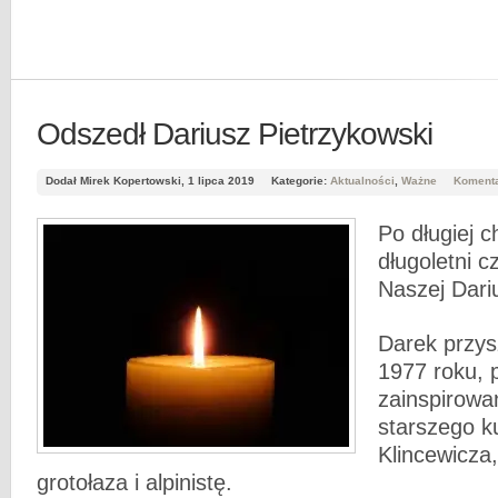
Odszedł Dariusz Pietrzykowski
Dodał Mirek Kopertowski, 1 lipca 2019
Kategorie:
Aktualności
,
Ważne
Komenta
Po długiej c
długoletni c
Naszej Dari
Darek przys
1977 roku, 
zainspirowa
starszego k
Klincewicza
grotołaza i alpinistę.