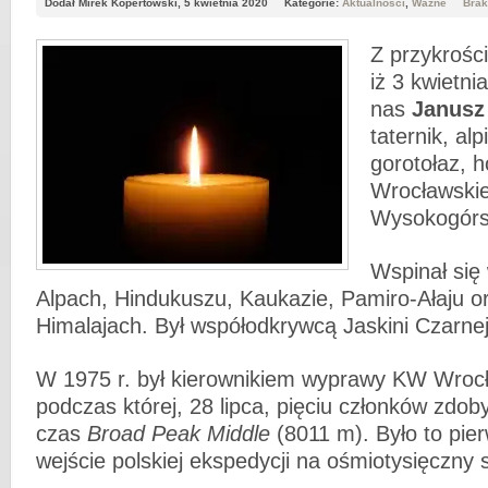
Dodał Mirek Kopertowski, 5 kwietnia 2020
Kategorie:
Aktualności
,
Ważne
Brak
Z przykrośc
iż 3 kwietni
nas
Janusz
taternik, alp
gorotołaz, 
Wrocławski
Wysokogórsk
Wspinał się 
Alpach, Hindukuszu, Kaukazie, Pamiro-Ałaju o
Himalajach. Był współodkrywcą Jaskini Czarnej
W 1975 r. był kierownikiem wyprawy KW Wroc
podczas której, 28 lipca, pięciu członków zdob
czas
Broad Peak Middle
(8011 m). Było to pier
wejście polskiej ekspedycji na ośmiotysięczny 