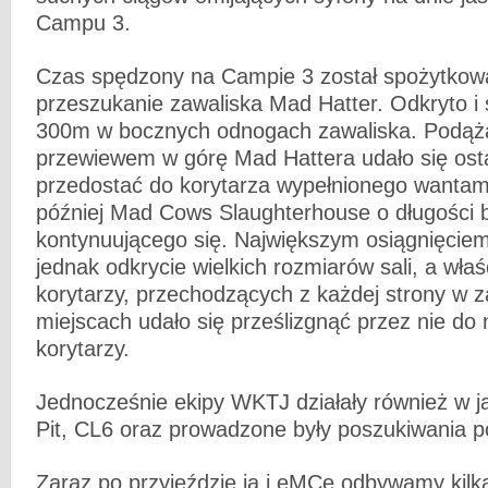
Campu 3.
Czas spędzony na Campie 3 został spożytkow
przeszukanie zawaliska Mad Hatter. Odkryto i
300m w bocznych odnogach zawaliska. Podąż
przewiewem w górę Mad Hattera udało się ost
przedostać do korytarza wypełnionego wanta
później Mad Cows Slaughterhouse o długości bl
kontynuującego się. Największym osiągnięcie
jednak odkrycie wielkich rozmiarów sali, a wła
korytarzy, przechodzących z każdej strony w z
miejscach udało się prześlizgnąć przez nie do 
korytarzy.
Jednocześnie ekipy WKTJ działały również w j
Pit, CL6 oraz prowadzone były poszukiwania p
Zaraz po przyjeździe ja i eMCe odbywamy kilk