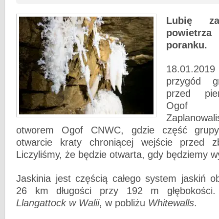
Lubię za
powietrz
poranku.
18.01.2019
przygód gr
przed pi
Ogof D
Zaplanowali
otworem Ogof CNWC, gdzie część grupy
otwarcie kraty chroniącej wejście przed z
Liczyliśmy, że będzie otwarta, gdy będziemy w
Jaskinia jest częścią całego system jaskiń 
26 km długości przy 192 m głębokości.
Llangattock w Walii
, w pobliżu
Whitewalls
.