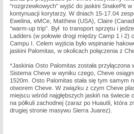
“rozgrzewkowych” wyjść do jaskini SnakePit w
kontynuacji korytarzy. W dniach 15-17.04 zesp
Ewelina, eMCe, Matthew (USA), Claire (Canad
“warm-up trip”. Był to transport sprzętu i jedz
Ladders (w połowie drogi między Camp 1 i 2) o
Campu I. Celem wyjścia było wspinanie hako
jaskini Palomitas, w okolicach połączenia z Ch
*Jaskinia Osto Palomitas została przyłączona 
Sistema Cheve w wyniku czego, Cheve osiągn
1520m. Osto Palomitas stała się tym samym 
otworem Cheve. W związku z czym Cheve plas
miejscu wśród najgłębszych jaskiń na świecie 
na półkuli zachodnej (zaraz po Huautli, która z
drugiej stronie masywu Sierra Juarez).