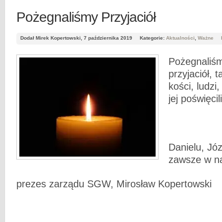
Pożegnaliśmy Przyjaciół
Dodał Mirek Kopertowski, 7 października 2019
Kategorie:
Aktualności
,
Ważne
Pożegnaliś
przyjaciół, t
kości, ludzi,
jej poświęcil
Danielu, Józ
zawsze w na
prezes zarządu SGW, Mirosław Kopertowski