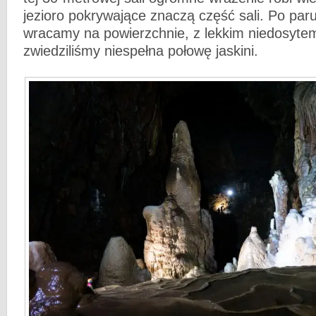
jezioro pokrywające znaczą część sali. Po paru
wracamy na powierzchnie, z lekkim niedosyte
zwiedziliśmy niespełna połowę jaskini.