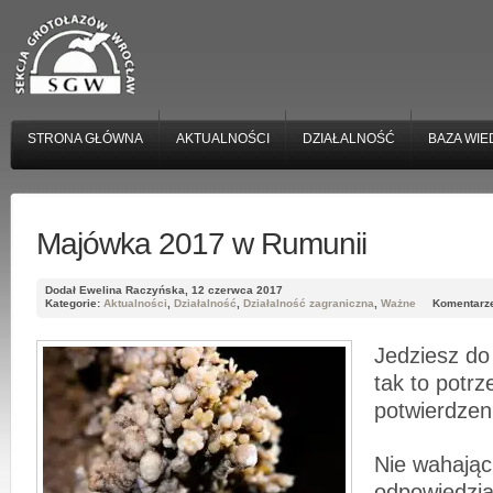
STRONA GŁÓWNA
AKTUALNOŚCI
DZIAŁALNOŚĆ
BAZA WIE
Majówka 2017 w Rumunii
Dodał Ewelina Raczyńska, 12 czerwca 2017
Kategorie:
Aktualności
,
Działalność
,
Działalność zagraniczna
,
Ważne
Komentarze
Jedziesz do
tak to potrz
potwierdze
Nie wahając
odpowiedzia