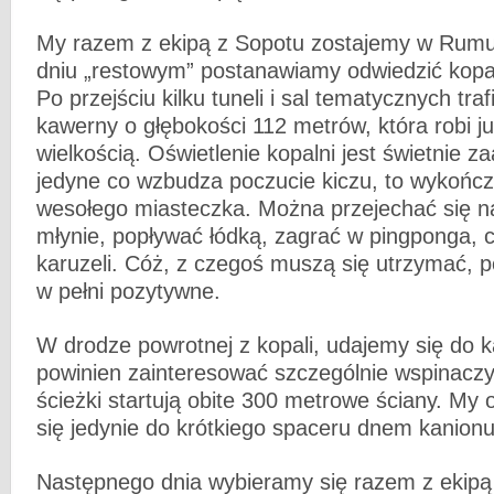
My razem z ekipą z Sopotu zostajemy w Rumun
dniu „restowym” postanawiamy odwiedzić kopaln
Po przejściu kilku tuneli i sal tematycznych tr
kawerny o głębokości 112 metrów, która robi j
wielkością. Oświetlenie kopalni jest świetnie 
jedyne co wzbudza poczucie kiczu, to wykończ
wesołego miasteczka. Można przejechać się n
młynie, popływać łódką, zagrać w pingponga, c
karuzeli. Cóż, z czegoś muszą się utrzymać, 
w pełni pozytywne.
W drodze powrotnej z kopali, udajemy się do k
powinien zainteresować szczególnie wspinaczy,
ścieżki startują obite 300 metrowe ściany. My 
się jedynie do krótkiego spaceru dnem kanionu
Następnego dnia wybieramy się razem z ekipą