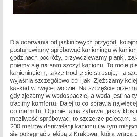
Dla oderwania od jaskiniowych przygód, kolejn
postanawiamy spróbować kanioningu w kanioni
godzinach podróży, przywdziewamy pianki, zak
pniemy się na sam szczyt kanionu. To moje pie
kanioningiem, także trochę się stresuje, na sz
wyjaśnia szczegółowo co i jak. Zjeżdżamy kol
kaskad w rwącej wodzie. Na szczęście przema
gdy zjeżamy w wodospadzie, a woda jest na tyl
tracimy komfortu. Dalej to co sprawia najwięcej
do marmitu. Ogólnie fajna zabawa, jakby ktoś 
możliwość spróbować, to szczerze polecam. 
200 metrów deniwelacji kanionu i w tym miejs
się pożegnać z ekipą z Krakowa, która wraca d