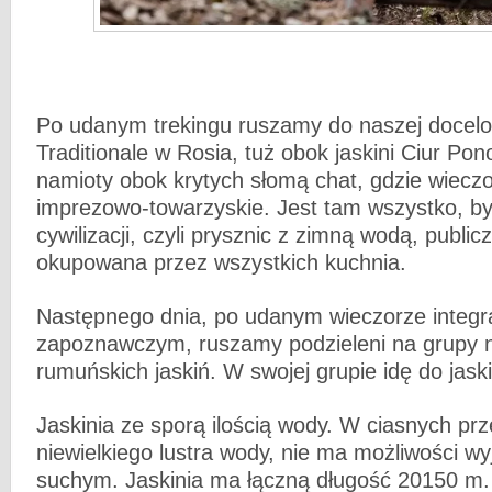
Po udanym trekingu ruszamy do naszej docel
Traditionale w Rosia, tuż obok jaskini Ciur Po
namioty obok krytych słomą chat, gdzie wieczor
imprezowo-towarzyskie. Jest tam wszystko, b
cywilizacji, czyli prysznic z zimną wodą, public
okupowana przez wszystkich kuchnia.
Następnego dnia, po udanym wieczorze integr
zapoznawczym, ruszamy podzieleni na grupy 
rumuńskich jaskiń. W swojej grupie idę do jask
Jaskinia ze sporą ilością wody. W ciasnych pr
niewielkiego lustra wody, nie ma możliwości wy
suchym. Jaskinia ma łączną długość 20150 m. 