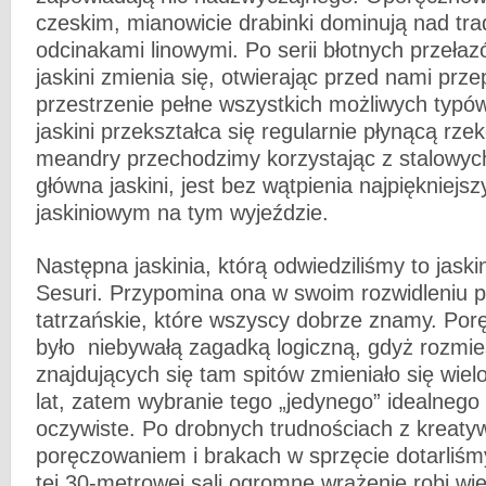
czeskim, mianowicie drabinki dominują nad tra
odcinakami linowymi. Po serii błotnych przełaz
jaskini zmienia się, otwierając przed nami pr
przestrzenie pełne wszystkich możliwych typó
jaskini przekształca się regularnie płynącą rzek
meandry przechodzimy korzystając z stalowyc
główna jaskini, jest bez wątpienia najpiękniej
jaskiniowym na tym wyjeździe.
Następna jaskinia, którą odwiedziliśmy to jaski
Sesuri. Przypomina ona w swoim rozwidleniu p
tatrzańskie, które wszyscy dobrze znamy. Porę
było niebywałą zagadką logiczną, gdyż rozmi
znajdujących się tam spitów zmieniało się wiel
lat, zatem wybranie tego „jedynego” idealnego 
oczywiste. Po drobnych trudnościach z kreat
poręczowaniem i brakach w sprzęcie dotarliśm
tej 30-metrowej sali ogromne wrażenie robi wi