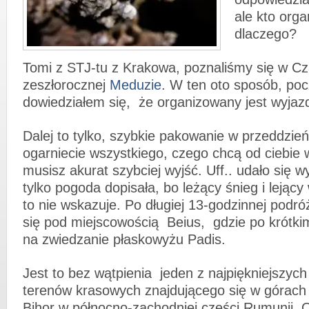
ale kto organ
dlaczego?
Tomi z STJ-tu z Krakowa, poznaliśmy się w C
zeszłorocznej
Meduzie
. W ten oto sposób, poc
dowiedziałem się, że organizowany jest wyjaz
Dalej to tylko, szybkie pakowanie w przeddzień
ogarniecie wszystkiego, czego chcą od ciebie w
musisz akurat szybciej wyjść. Uff.. udało się 
tylko pogoda dopisała, bo leżący śnieg i lejąc
to nie wskazuje. Po długiej 13-godzinnej podr
się pod miejscowością Beius, gdzie po krótk
na zwiedzanie płaskowyżu Padis.
Jest to bez wątpienia jeden z najpiękniejszyc
terenów krasowych znajdującego się w górac
Bihor w północno-zachodniej części Rumunii. 