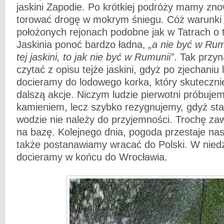
jaskini Zapodie. Po krótkiej podróży mamy zn
torować drogę w mokrym śniegu. Cóż warunki
położonych rejonach podobne jak w Tatrach o t
Jaskinia ponoć bardzo ładna,
„a nie być w Rum
tej jaskini, to jak nie być w Rumunii”
. Tak przy
czytać z opisu tejże jaskini, gdyż po zjechaniu
docieramy do lodowego korka, który skuteczni
dalszą akcje. Niczym ludzie pierwotni próbujem
kamieniem, lecz szybko rezygnujemy, gdyż sta
wodzie nie należy do przyjemności. Trochę z
na bazę. Kolejnego dnia, pogoda przestaje nas
także postanawiamy wracać do Polski. W niedz
docieramy w końcu do Wrocławia.