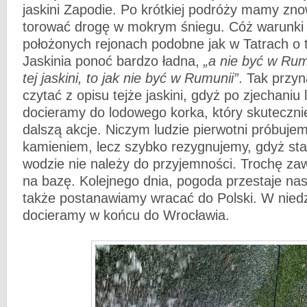
jaskini Zapodie. Po krótkiej podróży mamy zn
torować drogę w mokrym śniegu. Cóż warunki
położonych rejonach podobne jak w Tatrach o t
Jaskinia ponoć bardzo ładna,
„a nie być w Rum
tej jaskini, to jak nie być w Rumunii”
. Tak przy
czytać z opisu tejże jaskini, gdyż po zjechaniu
docieramy do lodowego korka, który skuteczni
dalszą akcje. Niczym ludzie pierwotni próbujem
kamieniem, lecz szybko rezygnujemy, gdyż sta
wodzie nie należy do przyjemności. Trochę z
na bazę. Kolejnego dnia, pogoda przestaje nas
także postanawiamy wracać do Polski. W niedz
docieramy w końcu do Wrocławia.