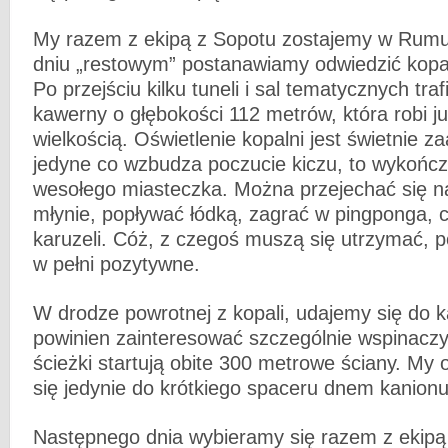
My razem z ekipą z Sopotu zostajemy w Rumun
dniu „restowym” postanawiamy odwiedzić kopaln
Po przejściu kilku tuneli i sal tematycznych tr
kawerny o głębokości 112 metrów, która robi j
wielkością. Oświetlenie kopalni jest świetnie 
jedyne co wzbudza poczucie kiczu, to wykończ
wesołego miasteczka. Można przejechać się n
młynie, popływać łódką, zagrać w pingponga, c
karuzeli. Cóż, z czegoś muszą się utrzymać, 
w pełni pozytywne.
W drodze powrotnej z kopali, udajemy się do k
powinien zainteresować szczególnie wspinaczy,
ścieżki startują obite 300 metrowe ściany. My 
się jedynie do krótkiego spaceru dnem kanionu
Następnego dnia wybieramy się razem z ekipą