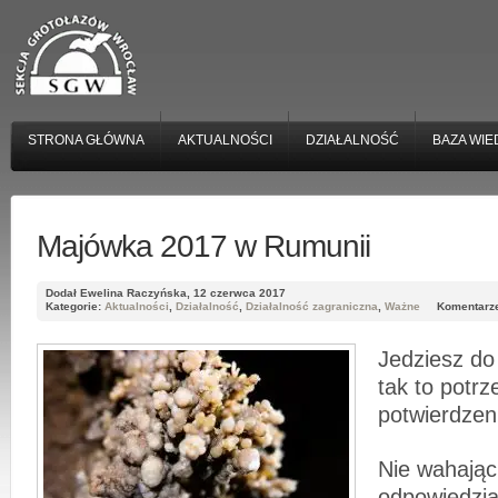
STRONA GŁÓWNA
AKTUALNOŚCI
DZIAŁALNOŚĆ
BAZA WIE
Majówka 2017 w Rumunii
Dodał Ewelina Raczyńska, 12 czerwca 2017
Kategorie:
Aktualności
,
Działalność
,
Działalność zagraniczna
,
Ważne
Komentarze
Jedziesz do
tak to potrz
potwierdze
Nie wahając
odpowiedzia