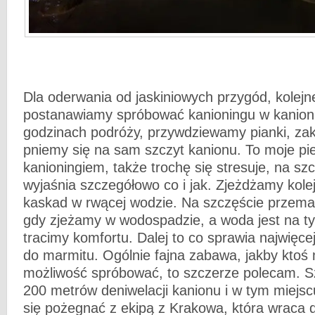
Dla oderwania od jaskiniowych przygód, kolejn
postanawiamy spróbować kanioningu w kanioni
godzinach podróży, przywdziewamy pianki, zak
pniemy się na sam szczyt kanionu. To moje pie
kanioningiem, także trochę się stresuje, na sz
wyjaśnia szczegółowo co i jak. Zjeżdżamy kol
kaskad w rwącej wodzie. Na szczęście przema
gdy zjeżamy w wodospadzie, a woda jest na tyl
tracimy komfortu. Dalej to co sprawia najwięcej
do marmitu. Ogólnie fajna zabawa, jakby ktoś 
możliwość spróbować, to szczerze polecam. 
200 metrów deniwelacji kanionu i w tym miejs
się pożegnać z ekipą z Krakowa, która wraca d