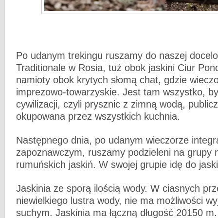
Po udanym trekingu ruszamy do naszej docel
Traditionale w Rosia, tuż obok jaskini Ciur Po
namioty obok krytych słomą chat, gdzie wieczor
imprezowo-towarzyskie. Jest tam wszystko, b
cywilizacji, czyli prysznic z zimną wodą, public
okupowana przez wszystkich kuchnia.
Następnego dnia, po udanym wieczorze integr
zapoznawczym, ruszamy podzieleni na grupy 
rumuńskich jaskiń. W swojej grupie idę do jask
Jaskinia ze sporą ilością wody. W ciasnych pr
niewielkiego lustra wody, nie ma możliwości wy
suchym. Jaskinia ma łączną długość 20150 m. 