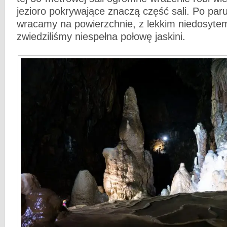
jezioro pokrywające znaczą część sali. Po paru
wracamy na powierzchnie, z lekkim niedosyte
zwiedziliśmy niespełna połowę jaskini.