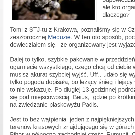
ale kto organ
dlaczego?
Tomi z STJ-tu z Krakowa, poznaliśmy się w C
zeszłorocznej
Meduzie
. W ten oto sposób, poc
dowiedziałem się, że organizowany jest wyjaz
Dalej to tylko, szybkie pakowanie w przeddzień
ogarniecie wszystkiego, czego chcą od ciebie w
musisz akurat szybciej wyjść. Uff.. udało się 
tylko pogoda dopisała, bo leżący śnieg i lejąc
to nie wskazuje. Po długiej 13-godzinnej podr
się pod miejscowością Beius, gdzie po krótk
na zwiedzanie płaskowyżu Padis.
Jest to bez wątpienia jeden z najpiękniejszyc
terenów krasowych znajdującego się w górac
Bihor w północno-zachodniej części Rumunii. 