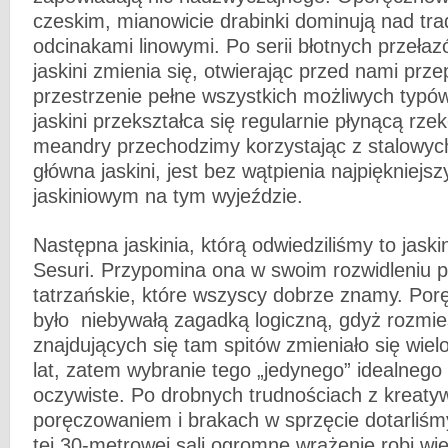
czeskim, mianowicie drabinki dominują nad tra
odcinakami linowymi. Po serii błotnych przełaz
jaskini zmienia się, otwierając przed nami pr
przestrzenie pełne wszystkich możliwych typó
jaskini przekształca się regularnie płynącą rzek
meandry przechodzimy korzystając z stalowyc
główna jaskini, jest bez wątpienia najpiękniej
jaskiniowym na tym wyjeździe.
Następna jaskinia, którą odwiedziliśmy to jaski
Sesuri. Przypomina ona w swoim rozwidleniu p
tatrzańskie, które wszyscy dobrze znamy. Porę
było niebywałą zagadką logiczną, gdyż rozmi
znajdujących się tam spitów zmieniało się wiel
lat, zatem wybranie tego „jedynego” idealnego 
oczywiste. Po drobnych trudnościach z kreat
poręczowaniem i brakach w sprzęcie dotarliśm
tej 30-metrowej sali ogromne wrażenie robi wi