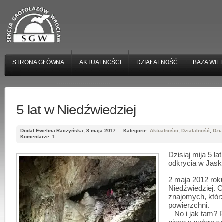
STRONA GŁÓWNA
AKTUALNOŚCI
DZIAŁALNOŚĆ
BAZA WIE
5 lat w Niedźwiedziej
Dodał Ewelina Raczyńska, 8 maja 2017
Kategorie:
Aktualności
,
Działalność
,
Dzi
Komentarze: 1
Dzisiaj mija 5 la
odkrycia w Jask
2 maja 2012 rok
Niedźwiedziej. 
znajomych, któr
powierzchni.
– No i jak tam? 