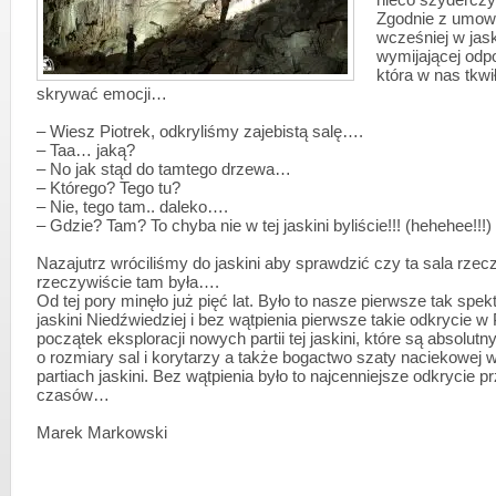
nieco szydercz
Zgodnie z umową
wcześniej w jask
wymijającej odp
która w nas tkwi
skrywać emocji…
– Wiesz Piotrek, odkryliśmy zajebistą salę….
– Taa… jaką?
– No jak stąd do tamtego drzewa…
– Którego? Tego tu?
– Nie, tego tam.. daleko….
– Gdzie? Tam? To chyba nie w tej jaskini byliście!!! (hehehee!!!)
Nazajutrz wróciliśmy do jaskini aby sprawdzić czy ta sala rzec
rzeczywiście tam była….
Od tej pory minęło już pięć lat. Było to nasze pierwsze tak spe
jaskini Niedźwiedziej i bez wątpienia pierwsze takie odkrycie w
początek eksploracji nowych partii tej jaskini, które są absolut
o rozmiary sal i korytarzy a także bogactwo szaty naciekowej 
partiach jaskini. Bez wątpienia było to najcenniejsze odkrycie p
czasów…
Marek Markowski