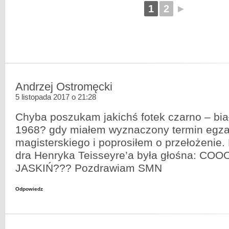
1
2
►
Andrzej Ostromęcki
5 listopada 2017 o 21:28
Chyba poszukam jakichś fotek czarno – bi
1968? gdy miałem wyznaczony termin egz
magisterskiego i poprosiłem o przełożenie
dra Henryka Teisseyre’a była głośna: CO
JASKIŃ??? Pozdrawiam SMN
Odpowiedz