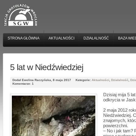
STRONA GŁÓWNA
AKTUALNOŚCI
DZIAŁALNOŚĆ
BAZA WIE
5 lat w Niedźwiedziej
Dodał Ewelina Raczyńska, 8 maja 2017
Kategorie:
Aktualności
,
Działalność
,
Dzi
Komentarze: 1
Dzisiaj mija 5 la
odkrycia w Jask
2 maja 2012 rok
Niedźwiedziej. 
znajomych, któr
powierzchni.
– No i jak tam? 