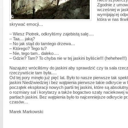
nieco szydercz
Zgodnie z umową
wcześniej w jask
wymijającej odp
która w nas tkwi
skrywać emocji…
– Wiesz Piotrek, odkryliśmy zajebistą salę….
– Taa… jaką?
– No jak stąd do tamtego drzewa…
– Którego? Tego tu?
– Nie, tego tam.. daleko….
– Gdzie? Tam? To chyba nie w tej jaskini byliście!!! (hehehee!!!)
Nazajutrz wróciliśmy do jaskini aby sprawdzić czy ta sala rzec
rzeczywiście tam była….
Od tej pory minęło już pięć lat. Było to nasze pierwsze tak spe
jaskini Niedźwiedziej i bez wątpienia pierwsze takie odkrycie w
początek eksploracji nowych partii tej jaskini, które są absolut
o rozmiary sal i korytarzy a także bogactwo szaty naciekowej 
partiach jaskini. Bez wątpienia było to najcenniejsze odkrycie p
czasów…
Marek Markowski