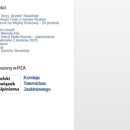
ści
 Jerzy „Bodek” Sławiński
śniegu i lodu o nazwie Rjukan
enie na Wigilię Klubową – 16 grudnia
s ruszył!
Mariola Kliś
 Sekcji Matki Naszej – zaproszenie
ebranie Członków 2025
igure
up
 Zdzichu Słowiński
eszony w PZA
Komisja
Taternictwa
Jaskiniowego