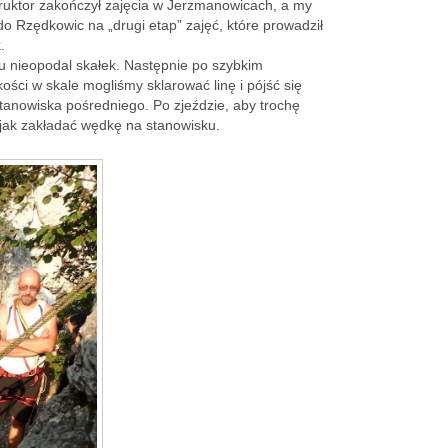
struktor zakończył zajęcia w Jerzmanowicach, a my
o Rzędkowic na „drugi etap” zajęć, które prowadził
.
u nieopodal skałek. Następnie po szybkim
ści w skale mogliśmy sklarować linę i pójść się
tanowiska pośredniego. Po zjeździe, aby trochę
 jak zakładać wędkę na stanowisku.