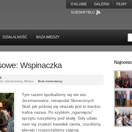
O KLUBIE
GALERIA
FILMY
SUBSKRYBUJ
DZIAŁALNOŚĆ
BAZA WIEDZY
Najnowsz
rsowe: Wspinaczka
16
ość szkoleniowa
,
Ważne
Brak komentarzy
Tym razem spotkaliśmy się we wsi
Jerzmanowice, nieopodal Słonecznych
Skał, jak później się okazało jest to bardzo
trafna nazwa. Po szybkim „ogarnięciu”
sprzętu ruszyliśmy pod skałę. Gdy udało
nam się znaleźć kawałek cienia, rzuciliśmy
plecaki i rozpoczęliśmy zajęcia.