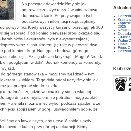
Na początek dowiedzieliśmy się jak
Aktualno
poprawnie założyć uprząż wspinaczkową i
dopasować kask. Po przyswojeniu tych
Odszedł
Kraina 
podstawowych informacji rozpoczęliśmy
Zaprosz
2025
ub półwyblinki. Kiedy wszyscy kursanci przeciągnęli 300
Nowy kur
ć się wspinać. Pod koniec pierwszej drogi okazało się,
Odeszła 
70-lecie
 karabinków i ekspresów była niewystarczająca,
Walne Z
Finale L
ekspresy wraz z instruktorem (tę rolę w pierwsze dwa
Freus C
nie pod koniec drogi. Następnie budowa górnego
Odszedł
ce i okolicę… Aż się chciało krzyknąć: „Magda! Nie idź
sobie i pooglądam widoki”. Jednak komendy to komendy,
y wyjazd.
Klub zrz
 do górnego stanowiska – mogliśmy zjeżdżać – tym
 blokerem i kubkiem. Tego dnia nadal uczyliśmy się jak
az jak przepinać się do zjazdu.
 o trudności IV, gdzie wspinaliśmy się na własnej
Do tego dnia nie myślałem, że potrafię i mogę zaufać
ałem – ale jaki można mieć wybór podczas spadania ze
etchnięciu spojrzałem w górę i uświadomiłem sobie, że
.
iliśmy do łatwiejszych, aby utrwalić sobie zjazdy i
dblokowanie kubka przy górnej asekuracji. Kiedy