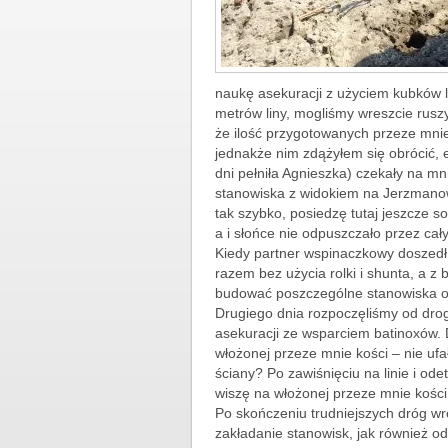
naukę asekuracji z użyciem kubków l
metrów liny, mogliśmy wreszcie ruszy
że ilość przygotowanych przeze mnie
jednakże nim zdążyłem się obrócić, 
dni pełniła Agnieszka) czekały na m
stanowiska z widokiem na Jerzmanowi
tak szybko, posiedzę tutaj jeszcze 
a i słońce nie odpuszczało przez cał
Kiedy partner wspinaczkowy doszedł
razem bez użycia rolki i shunta, a z
budować poszczególne stanowiska or
Drugiego dnia rozpoczęliśmy od drogi
asekuracji ze wsparciem batinoxów. 
włożonej przeze mnie kości – nie uf
ściany? Po zawiśnięciu na linie i od
wiszę na włożonej przeze mnie kości
Po skończeniu trudniejszych dróg wróc
zakładanie stanowisk, jak również o