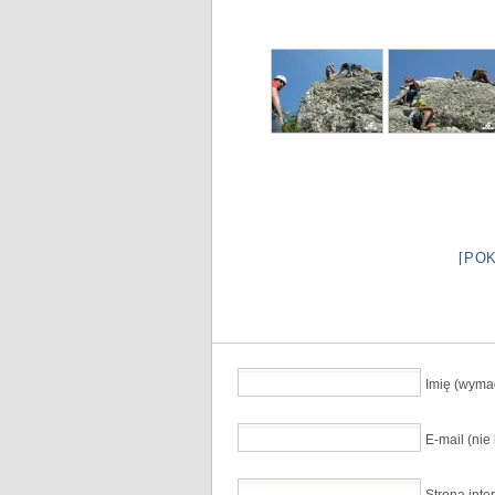
[PO
Imię (wyma
E-mail (ni
Strona inte