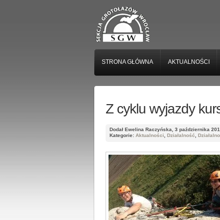
STRONA GŁÓWNA
AKTUALNOŚCI
Z cyklu wyjazdy ku
Dodał Ewelina Raczyńska, 3 października 20
Kategorie:
Aktualności
,
Działalność
,
Działaln