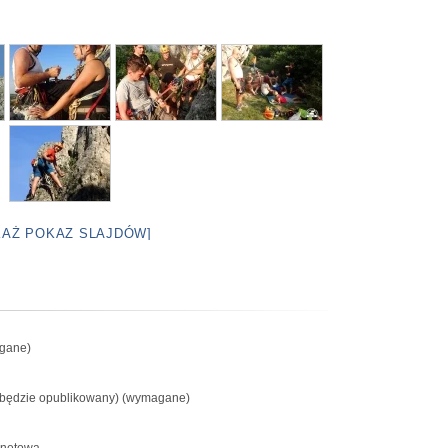
KAŻ POKAZ SLAJDÓW]
gane)
e będzie opublikowany) (wymagane)
rnetowa