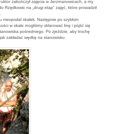
struktor zakończył zajęcia w Jerzmanowicach, a my
o Rzędkowic na „drugi etap” zajęć, które prowadził
.
u nieopodal skałek. Następnie po szybkim
ści w skale mogliśmy sklarować linę i pójść się
tanowiska pośredniego. Po zjeździe, aby trochę
 jak zakładać wędkę na stanowisku.