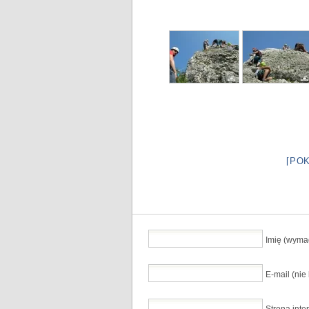
[PO
Imię (wyma
E-mail (ni
Strona inte