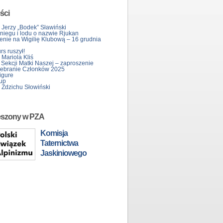
ści
 Jerzy „Bodek” Sławiński
śniegu i lodu o nazwie Rjukan
enie na Wigilię Klubową – 16 grudnia
s ruszył!
Mariola Kliś
 Sekcji Matki Naszej – zaproszenie
ebranie Członków 2025
igure
up
 Zdzichu Słowiński
eszony w PZA
Komisja
Taternictwa
Jaskiniowego