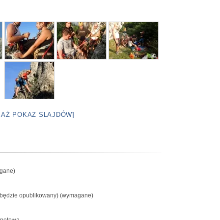
KAŻ POKAZ SLAJDÓW]
gane)
e będzie opublikowany) (wymagane)
rnetowa