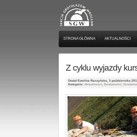
STRONA GŁÓWNA
AKTUALNOŚCI
Z cyklu wyjazdy ku
Dodał Ewelina Raczyńska, 3 października 20
Kategorie:
Aktualności
,
Działalność
,
Działaln