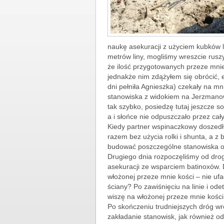
naukę asekuracji z użyciem kubków l
metrów liny, mogliśmy wreszcie ruszy
że ilość przygotowanych przeze mnie
jednakże nim zdążyłem się obrócić, 
dni pełniła Agnieszka) czekały na m
stanowiska z widokiem na Jerzmanowi
tak szybko, posiedzę tutaj jeszcze 
a i słońce nie odpuszczało przez cał
Kiedy partner wspinaczkowy doszedł
razem bez użycia rolki i shunta, a z
budować poszczególne stanowiska or
Drugiego dnia rozpoczęliśmy od drogi
asekuracji ze wsparciem batinoxów. 
włożonej przeze mnie kości – nie uf
ściany? Po zawiśnięciu na linie i od
wiszę na włożonej przeze mnie kości
Po skończeniu trudniejszych dróg wróc
zakładanie stanowisk, jak również o