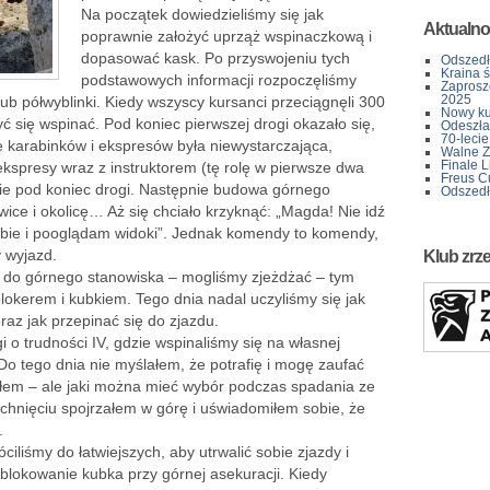
Na początek dowiedzieliśmy się jak
Aktualno
poprawnie założyć uprząż wspinaczkową i
dopasować kask. Po przyswojeniu tych
Odszedł
Kraina 
podstawowych informacji rozpoczęliśmy
Zaprosz
2025
ub półwyblinki. Kiedy wszyscy kursanci przeciągnęli 300
Nowy kur
ć się wspinać. Pod koniec pierwszej drogi okazało się,
Odeszła 
70-lecie
 karabinków i ekspresów była niewystarczająca,
Walne Z
Finale L
ekspresy wraz z instruktorem (tę rolę w pierwsze dwa
Freus C
nie pod koniec drogi. Następnie budowa górnego
Odszedł
ce i okolicę… Aż się chciało krzyknąć: „Magda! Nie idź
sobie i pooglądam widoki”. Jednak komendy to komendy,
y wyjazd.
Klub zrz
 do górnego stanowiska – mogliśmy zjeżdżać – tym
 blokerem i kubkiem. Tego dnia nadal uczyliśmy się jak
az jak przepinać się do zjazdu.
 o trudności IV, gdzie wspinaliśmy się na własnej
Do tego dnia nie myślałem, że potrafię i mogę zaufać
ałem – ale jaki można mieć wybór podczas spadania ze
etchnięciu spojrzałem w górę i uświadomiłem sobie, że
.
iliśmy do łatwiejszych, aby utrwalić sobie zjazdy i
dblokowanie kubka przy górnej asekuracji. Kiedy