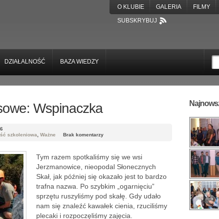
O KLUBIE
GALERIA
FILMY
SUBSKRYBUJ
DZIAŁALNOŚĆ
BAZA WIEDZY
Najnowsz
rsowe: Wspinaczka
16
ość szkoleniowa
,
Ważne
Brak komentarzy
Tym razem spotkaliśmy się we wsi
Jerzmanowice, nieopodal Słonecznych
Skał, jak później się okazało jest to bardzo
trafna nazwa. Po szybkim „ogarnięciu”
sprzętu ruszyliśmy pod skałę. Gdy udało
nam się znaleźć kawałek cienia, rzuciliśmy
plecaki i rozpoczęliśmy zajęcia.