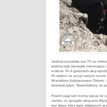
Jaskinia przywitała nas 70-cio metro
jaskinia była niezwykle interesująca,
w błocie. Po 4 godzinach akcji wysz
Po wejściu na szczyt naszym oczom 
Wracaliśmy Kobylarzowym Żlebem – b
doświadczyłem. Stwierdziliśmy, że p
Powrót zajął nam trochę więcej niż 
ciemku, co sprzyjało wkręcaniu Mar
bez głowy, który łapie zbłąkanych gro