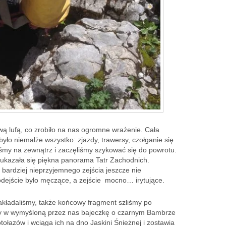
wą lufą, co zrobiło na nas ogromne wrażenie. Cała
 było niemalże wszystko: zjazdy, trawersy, czołganie się
liśmy na zewnątrz i zaczęliśmy szykować się do powrotu.
ukazała się piękna panorama Tatr Zachodnich.
ardziej nieprzyjemnego zejścia jeszcze nie
odejście było męczące, a zejście mocno… irytujące.
zakładaliśmy, także końcowy fragment szliśmy po
ty w wymyśloną przez nas bajeczkę o czarnym Bambrze
tołazów i wciąga ich na dno Jaskini Śnieżnej i zostawia