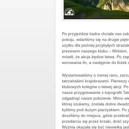
Po przyjeździe kadra chciała nas za
pokoju, wdarliśmy się na drugie piętr
użytku dla później przybyłych straż
prezesem naszego klubu – Mirkiem, d
mówili, że akcja będzie łatwa. Po za
worowania lin, a następnie do łóżek
Wystartowaliśmy o ósmej rano, zarzuc
tatrzańskimi krajobrazami. Pierwszy
klubowych kolegów o łatwej akcji. P
nasze przygotowanie z topografii Ta
odgadnąć nasze położenie. Mimo wie
której szukamy, została dobre dwadzi
byliśmy pod dużym piarżyskiem. Po 
doszliśmy do miejsca, gdzie przebra
przedarciu się przez krzaki, dość s
Wyżnia okazała się być niewielką jas