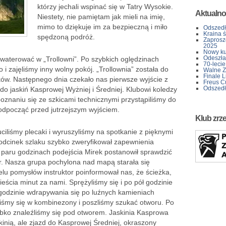
którzy jechali wspinać się w Tatry Wysokie.
Aktualno
Niestety, nie pamiętam jak mieli na imię,
mimo to dziękuje im za bezpieczną i miło
Odszedł
Kraina 
spędzoną podróż.
Zaprosz
2025
Nowy kur
Odeszła 
kwaterować w „Trollowni”. Po szybkich oględzinach
70-lecie
o i zajęliśmy inny wolny pokój. „Trollownia” została do
Walne Z
Finale L
aków. Następnego dnia czekało nas pierwsze wyjście z
Freus C
Odszedł
o jaskiń Kasprowej Wyżniej i Średniej. Klubowi koledzy
poznaniu się ze szkicami technicznymi przystąpiliśmy do
 odpocząć przed jutrzejszym wyjściem.
Klub zrz
iliśmy plecaki i wyruszyliśmy na spotkanie z pięknymi
 odcinek szlaku szybko zweryfikował zapewnienia
o paru godzinach podejścia Mirek postanowił sprawdzić
tr. Nasza grupa pochylona nad mapą starała się
lu pomysłów instruktor poinformował nas, że ścieżka,
eścia minut za nami. Sprężyliśmy się i po pół godzinie
godzinie wdrapywania się po luźnych kamieniach
liśmy się w kombinezony i poszliśmy szukać otworu. Po
zybko znaleźliśmy się pod otworem. Jaskinia Kasprowa
kinią, ale zjazd do Kasprowej Średniej, okraszony