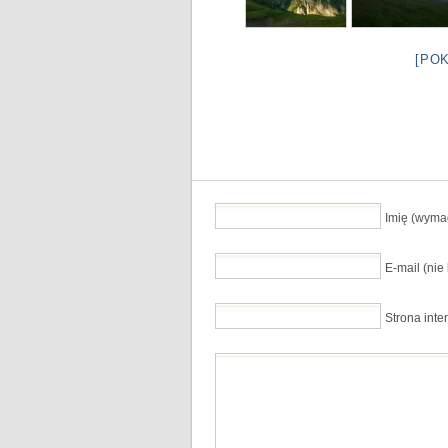
[PO
Imię (wyma
E-mail (ni
Strona inte