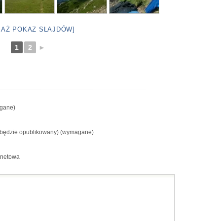
KAŻ POKAZ SLAJDÓW]
1
2
►
gane)
e będzie opublikowany) (wymagane)
rnetowa