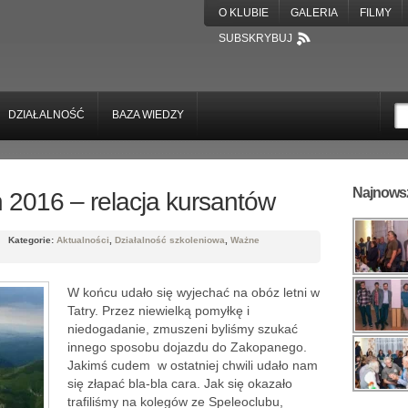
O KLUBIE
GALERIA
FILMY
SUBSKRYBUJ
DZIAŁALNOŚĆ
BAZA WIEDZY
Najnowsz
h 2016 – relacja kursantów
Kategorie:
Aktualności
,
Działalność szkoleniowa
,
Ważne
W końcu udało się wyjechać na obóz letni w
Tatry. Przez niewielką pomyłkę i
niedogadanie, zmuszeni byliśmy szukać
innego sposobu dojazdu do Zakopanego.
Jakimś cudem w ostatniej chwili udało nam
się złapać bla-bla cara. Jak się okazało
trafiliśmy na kolegów ze Speleoclubu,