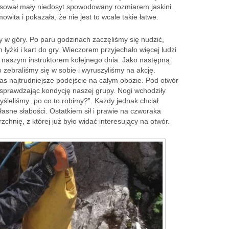
ował mały niedosyt spowodowany rozmiarem jaskini.
wita i pokazała, że nie jest to wcale takie łatwe.
y w góry. Po paru godzinach zaczęliśmy się nudzić,
łyżki i kart do gry. Wieczorem przyjechało więcej ludzi
yć naszym instruktorem kolejnego dnia. Jako następną
 zebraliśmy się w sobie i wyruszyliśmy na akcję.
as najtrudniejsze podejście na całym obozie. Pod otwór
 sprawdzając kondycję naszej grupy. Nogi wchodziły
śleliśmy „po co to robimy?”. Każdy jednak chciał
asne słabości. Ostatkiem sił i prawie na czworaka
chnię, z której już było widać interesujący na otwór.