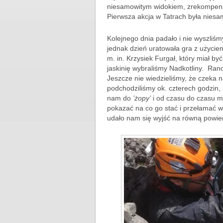
niesamowitym widokiem, zrekompens
Pierwsza akcja w Tatrach była niesamo
Kolejnego dnia padało i nie wyszliśm
jednak dzień uratowała gra z użyciem 
m. in. Krzysiek Furgał, który miał b
jaskinię wybraliśmy Nadkotliny. Rano
Jeszcze nie wiedzieliśmy, że czeka n
podchodziliśmy ok. czterech godzin,
nam do
’żopy’
i od czasu do czasu my
pokazać na co go stać i przełamać wł
udało nam się wyjść na równą powierz