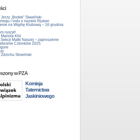
ści
 Jerzy „Bodek” Sławiński
śniegu i lodu o nazwie Rjukan
enie na Wigilię Klubową – 16 grudnia
s ruszył!
Mariola Kliś
 Sekcji Matki Naszej – zaproszenie
ebranie Członków 2025
igure
up
 Zdzichu Słowiński
eszony w PZA
Komisja
Taternictwa
Jaskiniowego