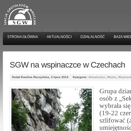
STRONA GŁÓWNA
AKTUALNOŚCI
DZIAŁALNOŚĆ
BAZA WIE
SGW na wspinaczce w Czechach
Dodał Ewelina Raczyńska, 3 lipca 2014
Kategorie:
Aktualności
,
Ważne
,
Wspinan
Grupa dziar
osób z „Sek
wybrała si
(19-22 cze
szlifować (
umiejętnoś