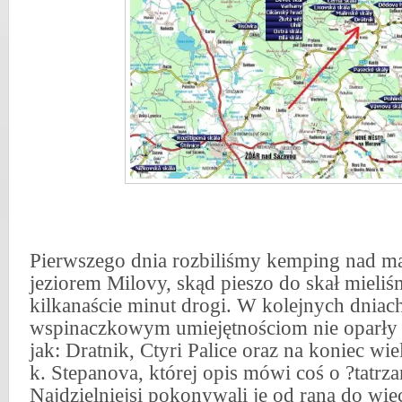
Pierwszego dnia rozbiliśmy kemping nad 
jeziorem Milovy, skąd pieszo do skał mieliś
kilkanaście minut drogi. W kolejnych dnia
wspinaczkowym umiejętnościom nie oparły s
jak: Dratnik, Ctyri Palice oraz na koniec wi
k. Stepanova, której opis mówi coś o ?tatrza
Najdzielniejsi pokonywali je od rana do wiec