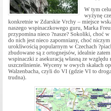
W tym celu
wyżynę cze
konkretnie w Zdarskie Vrchy – miejsce wsk
naszego wspinaczkowego guru, Marka Freus
przypomina nieco ?nasze? Sokoliki, choć w
do nich jest nieco zapomniany, choć niczym 
urokliwością popularnym w Czechach ?piac
zbudowane są z ortognejsów, idealnie zatem 
wspinaczki z asekuracją własną ze względu 
uszczelinienie. Wyceny w owych skałach opi
Walzenbacha, czyli do VI (gdzie VI to dro
trudna).