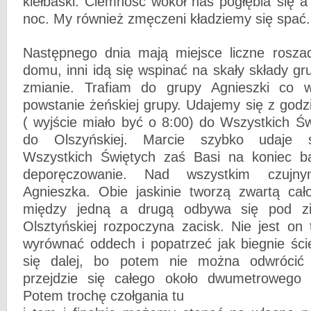
kiełbaski. Ciemność wokół nas pogłębia się 
noc. My również zmęczeni kładziemy się spać.
Następnego dnia mają miejsce liczne rosza
domu, inni idą się wspinać na skały składy g
zmianie. Trafiam do grupy Agnieszki co 
powstanie żeńskiej grupy. Udajemy się z god
( wyjście miało być o 8:00) do Wszystkich Ś
do Olszyńskiej. Marcie szybko udaje 
Wszystkich Świętych zaś Basi na koniec ba
deporęczowanie. Nad wszystkim czuj
Agnieszka. Obie jaskinie tworzą zwartą cało
między jedną a drugą odbywa się pod zi
Olsztyńskiej rozpoczyna zacisk. Nie jest on t
wyrównać oddech i popatrzeć jak biegnie ści
się dalej, bo potem nie można odwrócić 
przejdzie się całego około dwumetrowego 
Potem trochę czołgania tu