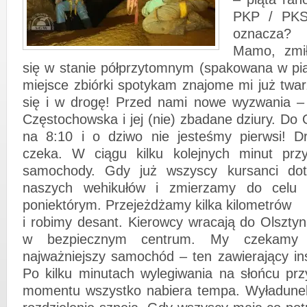
PKP / PKS
oznacza?
Mamo, zmił
się w stanie półprzytomnym (spakowana w pi
miejsce zbiórki spotykam znajome mi już twa
się i w drogę! Przed nami nowe wyzwania –
Częstochowska i jej (nie) zbadane dziury. Do
na 8:10 i o dziwo nie jesteśmy pierwsi! D
czeka. W ciągu kilku kolejnych minut przy
samochody. Gdy już wszyscy kursanci dot
naszych wehikułów i zmierzamy do celu 
poniektórym. Przejeżdżamy kilka kilometrów
i robimy desant. Kierowcy wracają do Olszty
w bezpiecznym centrum. My czekamy
najważniejszy samochód – ten zawierający ins
Po kilku minutach wylegiwania na słońcu prz
momentu wszystko nabiera tempa. Wyładunek 