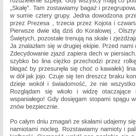
rozdzielenie szpeja. Gdy wszyscy mają co po
„Skałę”. Tam zostawiamy bagaż i przegrupowu
w sumie cztery grupy. Jedna dowodzona prz
przez Prezesa , trzecia przez Kojota i czwar
Pierwsze dwie idą dziś do Koralowej , Olszty
Świętych, pozostałe trenują na skale i zjeżdża
Ja znalazłam się w drugiej ekipie. Przed nami 
Zdecydowanie zjazd zapiera dech w piersiach
szybko bo lina ciężko przechodzi przez rolk
błagać by przesunęła się choć o kawałek) lina
w dół jak jojo. Czuje się ten dreszcz braku kon
dzieje wokół i świadomość, że nie wszystko
Rozglądam się wkoło i widzę otaczające 
wspaniałego! Gdy dosięgam stopami spągu wsz
znów bezpiecznie.
Po całym dniu zmagań ze skałami udajemy się
namiotami nocleg. Rozstawiamy namioty i pal