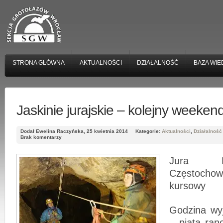
STRONA GŁÓWNA
AKTUALNOŚCI
DZIAŁALNOŚĆ
BAZA WIE
Jaskinie jurajskie – kolejny weeke
Dodał Ewelina Raczyńska, 25 kwietnia 2014
Kategorie:
Aktualności
,
Działalność
Brak komentarzy
Jura K
Częstoch
kursowy
Godzina wyj
– piąta ran