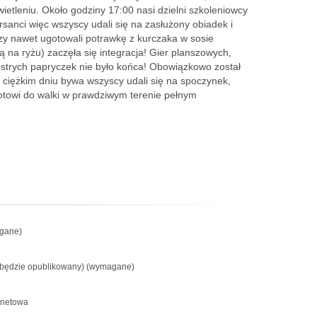
ietleniu. Około godziny 17:00 nasi dzielni szkoleniowcy
ursanci więc wszyscy udali się na zasłużony obiadek i
rzy nawet ugotowali potrawkę z kurczaka w sosie
a ryżu) zaczęła się integracja! Gier planszowych,
ostrych papryczek nie było końca! Obowiązkowo został
ciężkim dniu bywa wszyscy udali się na spoczynek,
 gotowi do walki w prawdziwym terenie pełnym
gane)
e będzie opublikowany) (wymagane)
rnetowa