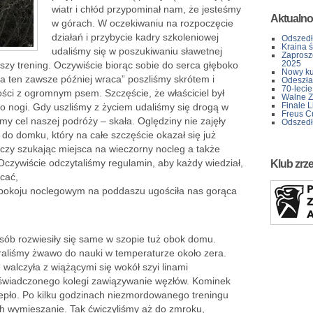
wiatr i chłód przypominał nam, że jesteśmy
Aktualno
w górach. W oczekiwaniu na rozpoczęcie
działań i przybycie kadry szkoleniowej
Odszedł
Kraina 
udaliśmy się w poszukiwaniu sławetnej
Zaprosz
2025
ejszy trening. Oczywiście biorąc sobie do serca głęboko
Nowy kur
a ten zawsze później wraca” poszliśmy skrótem i
Odeszła 
70-lecie
ści z ogromnym psem. Szczęście, że właściciel był
Walne Z
Finale L
 do nogi. Gdy uszliśmy z życiem udaliśmy się drogą w
Freus C
iśmy cel naszej podróży – skała. Oględziny nie zajęły
Odszedł
do domku, który na całe szczęście okazał się już
eczy szukając miejsca na wieczorny nocleg a także
czywiście odczytaliśmy regulamin, aby każdy wiedział,
Klub zrz
ęcać,
W pokoju noclegowym na poddaszu ugościła nas gorąca
sób rozwiesiły się same w szopie tuż obok domu.
abraliśmy żwawo do nauki w temperaturze około zera.
alczyła z wiążącymi się wokół szyi linami
świadczonego kolegi zawiązywanie węzłów. Kominek
ciepło. Po kilku godzinach niezmordowanego treningu
ch wymieszanie. Tak ćwiczyliśmy aż do zmroku,