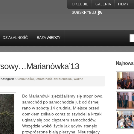
O KLUBIE
GALERIA
FILMY
SUBSKRYBUJ
DZIAŁALNOŚĆ
BAZA WIEDZY
Najnowsz
ursowy…Marianówka’13
Kategorie:
Aktualności
,
Działalność szkoleniowa
,
Ważne
Do Marianówki zjeżdżaliśmy się stopniowo,
samochód po samochodzie już od ósmej
rano w sobotę 14 grudnia. Miejsce przed
domkiem znikało coraz to szybciej a krzaki
uginały się pod ciężarem samochodów.
Wszędzie wokół życie jak gdyby stanęło
przyprószone białą pierzyną. Nieustający