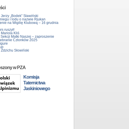
ści
 Jerzy „Bodek” Sławiński
śniegu i lodu o nazwie Rjukan
enie na Wigilię Klubową – 16 grudnia
s ruszył!
Mariola Kliś
 Sekcji Matki Naszej – zaproszenie
ebranie Członków 2025
igure
up
 Zdzichu Słowiński
eszony w PZA
Komisja
Taternictwa
Jaskiniowego