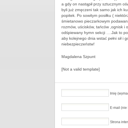
a gdy on nastąpił przy sztucznym ośw
byli już zmęczeni tak samo jak ich k
popitek. Po sowitym posiłku ( niektó
śmietanowo pieczarkowym podawaną n
rozmów, uścisków, tańców ,ognisk i 
odśpiewany hymn sekcji ….Jak to po 
aby kolejnego dnia wstać pełni sił i
niebezpieczeństw!
Magdalena Szpunt
[Not a valid template]
Imię (wyma
E-mail (ni
Strona inte