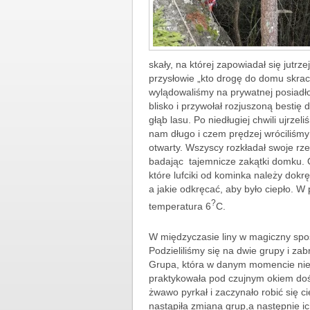
skały, na której zapowiadał się jutrz
przysłowie „kto drogę do domu skrac
wylądowaliśmy na prywatnej posiadło
blisko i przywołał rozjuszoną bestię
głąb lasu. Po niedługiej chwili ujrzel
nam długo i czem prędzej wróciliśmy 
otwarty. Wszyscy rozkładał swoje rz
badając tajemnicze zakątki domku. O
które lufciki od kominka należy dokr
a jakie odkręcać, aby było ciepło. 
?
temperatura 6
C.
W międzyczasie liny w magiczny spo
Podzieliliśmy się na dwie grupy i z
Grupa, która w danym momencie nie w
praktykowała pod czujnym okiem do
żwawo pyrkał i zaczynało robić się 
nastąpiła zmiana grup,a następnie i