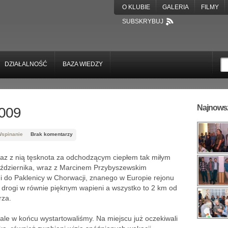
O KLUBIE
GALERIA
FILMY
SUBSKRYBUJ
DZIAŁALNOŚĆ
BAZA WIEDZY
Najnowsz
2009
spinanie
Brak komentarzy
wraz z nią tęsknota za odchodzącym ciepłem tak miłym
października, wraz z Marcinem Przybyszewskim
i do Paklenicy w Chorwacji, znanego w Europie rejonu
drogi w równie pięknym wapieni a wszystko to 2 km od
rza.
 ale w końcu wystartowaliśmy. Na miejscu już oczekiwali