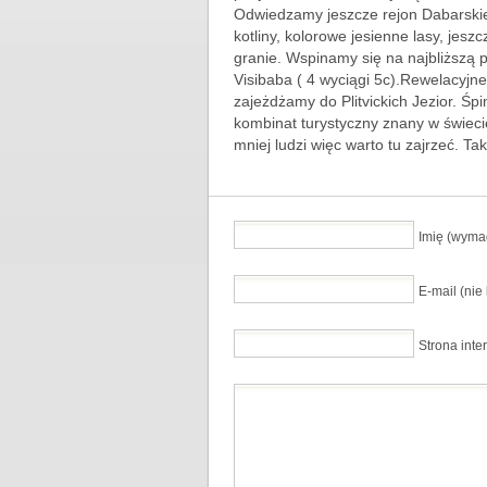
Odwiedzamy jeszcze rejon Dabarskie 
kotliny, kolorowe jesienne lasy, jesz
granie. Wspinamy się na najbliższą
Visibaba ( 4 wyciągi 5c).Rewelacyjne
zajeżdżamy do Plitvickich Jezior. Ś
kombinat turystyczny znany w świecie,
mniej ludzi więc warto tu zajrzeć. T
Imię (wyma
E-mail (ni
Strona inte