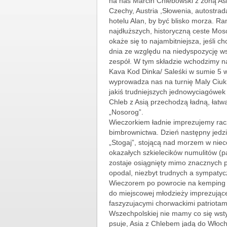
na nas Marcin Chlebowski z żoną Aśk
Czechy, Austria ,Słowenia, autostra
hotelu Alan, by być blisko morza. R
najdłuższych, historyczną ceste Mos
okaże się to najambitniejsza, jeśli
dnia ze względu na niedyspozycję w
zespół. W tym składzie wchodzimy n
Kava Kod Dinka/ Saleśki w sumie 5 
wyprowadza nas na turnię Maly Ciuk 
jakiś trudniejszych jednowyciagówek 
Chleb z Asią przechodzą ładną, łatw
„Nosorog”.
Wieczorkiem ładnie imprezujemy rac
bimbrownictwa. Dzień następny jedzi
„Stogaj”, stojącą nad morzem w niec
okazałych szkielecików numulitów (pa
zostaje osiągnięty mimo znacznych p
opodal, niezbyt trudnych a sympatycz
Wieczorem po powrocie na kemping 
do miejscowej młodzieży imprezującej
faszyzujacymi chorwackimi patriotami
Wszechpolskiej nie mamy co się wst
psuje, Asia z Chlebem jadą do Włoch