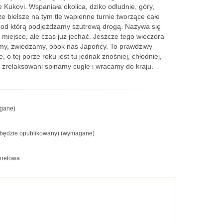
Kukovi. Wspaniała okolica, dziko odludnie, góry,
cze bielsze na tym tle wapienne turnie tworzące całe
 pod którą podjeżdżamy szutrową drogą. Nazywa się
 miejsce, ale czas juz jechać. Jeszcze tego wieczora
pimy, zwiedzamy, obok nas Japońcy. To prawdziwy
 o tej porze roku jest tu jednak znośniej, chłodniej,
ak zrelaksowani spinamy cugle i wracamy do kraju.
gane)
e będzie opublikowany) (wymagane)
rnetowa