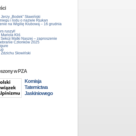
ści
 Jerzy „Bodek” Sławiński
śniegu i lodu o nazwie Rjukan
enie na Wigilię Klubową – 16 grudnia
s ruszył!
Mariola Kliś
 Sekcji Matki Naszej – zaproszenie
ebranie Członków 2025
igure
up
 Zdzichu Słowiński
eszony w PZA
Komisja
Taternictwa
Jaskiniowego