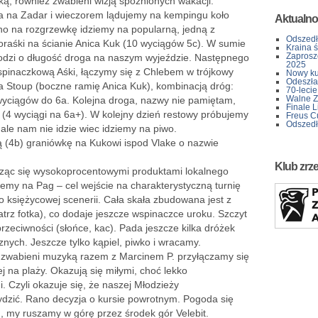
ą, również zwabieni wizją spóźnionych wakacji.
da na Zadar i wieczorem lądujemy na kempingu koło
Aktualno
ano na rozgrzewkę idziemy na popularną, jedną z
Odszedł
oraśki na ścianie Anica Kuk (10 wyciągów 5c). W sumie
Kraina 
Zaprosz
 chodzi o długość droga na naszym wyjeździe. Następnego
2025
spinaczkową Aśki, łączymy się z Chlebem w trójkowy
Nowy kur
Odeszła 
a Stoup (boczne ramię Anica Kuk), kombinacją dróg:
70-lecie
Walne Z
wyciągów do 6a. Kolejna droga, nazwy nie pamiętam,
Finale L
(4 wyciągi na 6a+). W kolejny dzień restowy próbujemy
Freus C
Odszedł
ale nam nie idzie wiec idziemy na piwo.
ą (4b) graniówkę na Kukowi ispod Vlake o nazwie
Klub zrz
ząc się wysokoprocentowymi produktami lokalnego
emy na Pag – cel wejście na charakterystyczną turnię
o księżycowej scenerii. Cała skała zbudowana jest z
trz fotka), co dodaje jeszcze wspinaczce uroku. Szczyt
rzeciwności (słońce, kac). Pada jeszcze kilka dróżek
nych. Jeszcze tylko kąpiel, piwko i wracamy.
zwabieni muzyką razem z Marcinem P. przyłączamy się
 na plaży. Okazują się miłymi, choć lekko
. Czyli okazuje się, że naszej Młodzieży
ydzić. Rano decyzja o kursie powrotnym. Pogoda się
, my ruszamy w górę przez środek gór Velebit.