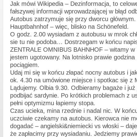
Jak mówi Wikipedia – Dezinformacja, to celow
fałszywej informacji wprowadzającej w błąd 
Autobus zatrzymuje się przy dworcu głównym.
Hauptbahnhof – więc, blisko na Schönefeld.
O godz. 2.00 wysiadam z autobusu w mrok chł
sie tu nie podoba… Dostrzegam w końcu napi
ZENTRALE OMNIBUS BAHNHOF – witamy w Ber
jestem ugotowany. Na lotnisko prawie godzina
pociągiem.
Udaj mi się w końcu złapać nocny autobus i ja
ok. 4.30 na umówione miejsce i spotkac się z M
Lądujemy. Olbia 9.30. Odbieramy bagaże i już
podbijać sardynie. Po krótkich problemach z u
pełni optymizmu łapiemy stopa.
Czas ucieka, mina rzednie i nadal nic. W końc
uczciwie czekamy na autobus. Kierowca nie m
dogadać – angielski&niemiecki vs włoski – daj
że zapłacimy przy wysiadaniu. Jedziemy praw