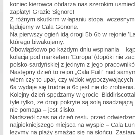
koniec kierowca obdarza nas szerokim usmiec
zapłaty! Grazie Signore!
Z różnym skutkirm w łapaniu stopa, wczesny
lądujemy w Cala Gonone.
Na pierwszy ogień idą drogi 5b-6b w rejonie 'La
którego biwakujemy.
Obowiązkowo po każdym dniu wspinania – kąpi
kolacja pod marketem 'Europa’ (dopóki nie za
polsko-sardyńskiej z jednym z jego pracowni
Następny dzień to rejon „Cala Fuili” nad sam
wiem czy to upał, czy widok wypoczywających 
6a wydaje się trudne,a 6c jest nie do zrobieni
Kolejny dzień spędzamy w grocie 'Biddiriscotta
tyle tylko, że drogi pokryte są solą osadzającą
nie pomaga – jest ślisko.
Nadszedł czas na dzień restu przed odwiedze
najpiekniejszego miejsca na wyspie – Cala Lun
leżymy na plaży smażąc się na słońcu. Zastan