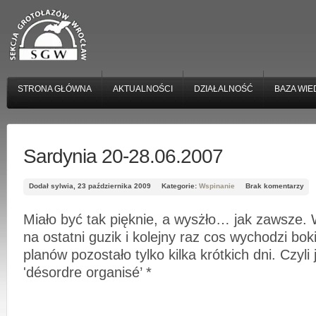
STRONA GŁÓWNA
AKTUALNOŚCI
DZIAŁALNOŚĆ
BAZA WIE
Sardynia 20-28.06.2007
Dodał sylwia, 23 października 2009
Kategorie:
Wspinanie
Brak komentarzy
Miało być tak pięknie, a wysżło… jak zawsze.
na ostatni guzik i kolejny raz cos wychodzi bok
planów pozostało tylko kilka krótkich dni. Czyli
'désordre organisé’ *