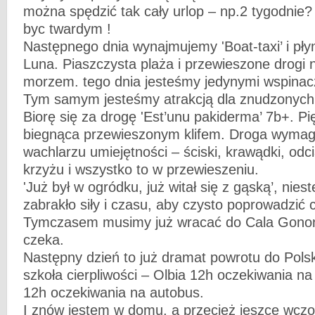
można spędzić tak cały urlop – np.2 tygodnie?
byc twardym !
Następnego dnia wynajmujemy 'Boat-taxi’ i pł
Luna. Piaszczysta plaża i przewieszone drog
morzem. tego dnia jesteśmy jedynymi wspinac
Tym samym jesteśmy atrakcją dla znudzonych
Biorę się za drogę 'Est’unu pakiderma’ 7b+. Pię
biegnąca przewieszonym klifem. Droga wymag
wachlarzu umiejętności – ściski, krawądki, odci
krzyżu i wszystko to w przewieszeniu.
'Już był w ogródku, już witał się z gąską’, niest
zabrakło siły i czasu, aby czysto poprowadzić 
Tymczasem musimy już wracać do Cala Gonone
czeka.
Następny dzień to już dramat powrotu do Pols
szkoła cierpliwości – Olbia 12h oczekiwania na
12h oczekiwania na autobus.
I znów jestem w domu, a przecież jeszce wcz