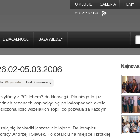
O KLUBIE
GALERIA
FILMY
SUBSKRYBUJ
DZIAŁALNOŚĆ
BAZA WIEDZY
Najnowsz
26.02-05.03.2006
rie:
Wspinanie
Brak komentarzy
czyliśmy z ?Chlebem? do Norwegii. Dla niego to już
rzednich sezonach wspinając się po lodospadach okolic
iezliczoną ilość wszelakich sopli, co pozwala za każdym
zają się kaskadki jeszcze nie łojone. Do kompletu –
scy, Andrzej i Sławek. Po dotarciu na miejsce i krótkiej