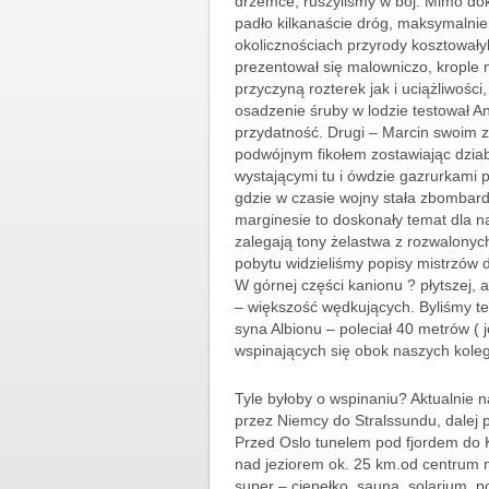
drzemce, ruszyliśmy w bój. Mimo do
padło kilkanaście dróg, maksymalnie
okolicznościach przyrody kosztowałyb
prezentował się malowniczo, krople mo
przyczyną rozterek jak i uciążliwoś
osadzenie śruby w lodzie testował And
przydatność. Drugi – Marcin swoim 
podwójnym fikołem zostawiając dziab
wystającymi tu i ówdzie gazrurkami 
gdzie w czasie wojny stała zbombard
marginesie to doskonały temat dla na
zalegają tony żelastwa z rozwalonych 
pobytu widzieliśmy popisy mistrzów d
W górnej części kanionu ? płytszej, 
– większość wędkujących. Byliśmy t
syna Albionu – poleciał 40 metrów ( 
wspinających się obok naszych kole
Tyle byłoby o wspinaniu? Aktualnie na
przez Niemcy do Stralssundu, dalej 
Przed Oslo tunelem pod fjordem do 
nad jeziorem ok. 25 km.od centrum 
super – ciepełko, sauna, solarium, p