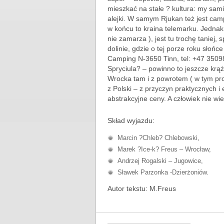
mieszkać na stałe ? kultura: my sam
alejki. W samym Rjukan też jest camp
w końcu to kraina telemarku. Jednak
nie zamarza ), jest tu trochę taniej, 
dolinie, gdzie o tej porze roku słońc
Camping N-3650 Tinn, tel: +47 35098
Spryciula? – powinno to jeszcze krąż
Wrocka tam i z powrotem ( w tym prom 
z Polski – z przyczyn praktycznych 
abstrakcyjne ceny. A człowiek nie wi
Skład wyjazdu:
Marcin ?Chleb? Chlebowski,
Marek ?Ice-k? Freus – Wrocław,
Andrzej Rogalski – Jugowice,
Sławek Parzonka -Dzierżoniów.
Autor tekstu: M.Freus