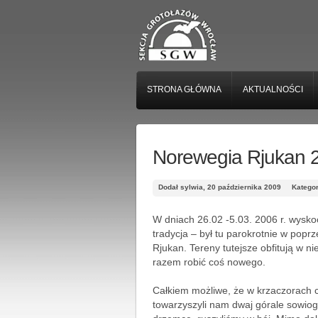
STRONA GŁÓWNA
AKTUALNOŚCI
Norewegia Rjukan 
Dodał sylwia, 20 października 2009
Katego
W dniach 26.02 -5.03. 2006 r. wysko
tradycja – był tu parokrotnie w pop
Rjukan. Tereny tutejsze obfitują w n
razem robić coś nowego.
Całkiem możliwe, że w krzaczorach c
towarzyszyli nam dwaj górale sowiogór