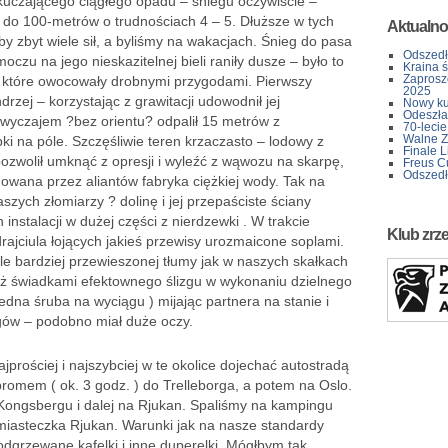
kuczającego ciągłego opadu – śniegu oczywiście –
 do 100-metrów o trudnościach 4 – 5. Dłuższe w tych
Aktualno
y zbyt wiele sił, a byliśmy na wakacjach. Śnieg do pasa
Odszedł
czu na jego nieskazitelnej bieli raniły dusze – było to
Kraina 
Zaprosz
ci, które owocowały drobnymi przygodami. Pierwszy
2025
rzej – korzystając z grawitacji udowodnił jej
Nowy kur
Odeszła 
zwyczajem ?bez orientu? odpalił 15 metrów z
70-lecie
Walne Z
ki na póle. Szczęśliwie teren krzaczasto – lodowy z
Finale L
pozwolił umknąć z opresji i wyleźć z wąwozu na skarpę,
Freus C
Odszedł
owana przez aliantów fabryka ciężkiej wody. Tak na
szych złomiarzy ? dolinę i jej przepaściste ściany
instalacji w dużej części z nierdzewki . W trakcie
Klub zrz
rajciula łojących jakieś przewisy urozmaicone soplami.
ale bardziej przewieszonej tłumy jak w naszych skałkach
eż świadkami efektownego ślizgu w wykonaniu dzielnego
jedna śruba na wyciągu ) mijając partnera na stanie i
gów – podobno miał duże oczy.
jprościej i najszybciej w te okolice dojechać autostradą
promem ( ok. 3 godz. ) do Trelleborga, a potem na Oslo.
Kongsbergu i dalej na Rjukan. Spaliśmy na kampingu
miasteczka Rjukan. Warunki jak na nasze standardy
odgrzewane kafelki i inne duperelki. Mógłbym tak