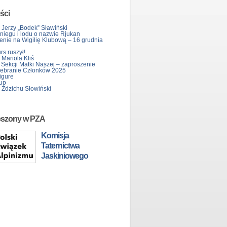
ści
 Jerzy „Bodek” Sławiński
śniegu i lodu o nazwie Rjukan
enie na Wigilię Klubową – 16 grudnia
s ruszył!
Mariola Kliś
 Sekcji Matki Naszej – zaproszenie
ebranie Członków 2025
igure
up
 Zdzichu Słowiński
eszony w PZA
Komisja
Taternictwa
Jaskiniowego