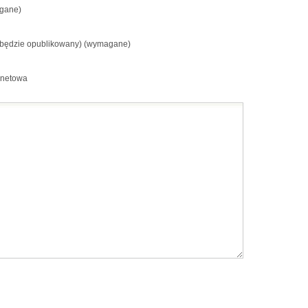
gane)
e będzie opublikowany) (wymagane)
rnetowa