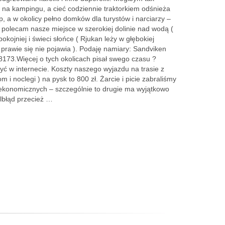
i na kampingu, a cieć codziennie traktorkiem odśnieża
, a w okolicy pełno domków dla turystów i narciarzy –
 polecam nasze miejsce w szerokiej dolinie nad wodą (
spokojniej i świeci słońce ( Rjukan leży w głębokiej
e prawie się nie pojawia ). Podaję namiary: Sandviken
173.Więcej o tych okolicach pisał swego czasu ?
yć w internecie. Koszty naszego wyjazdu na trasie z
i noclegi ) na pysk to 800 zł. Żarcie i picie zabraliśmy
i ekonomicznych – szczególnie to drugie ma wyjątkowo
elbłąd przecież …