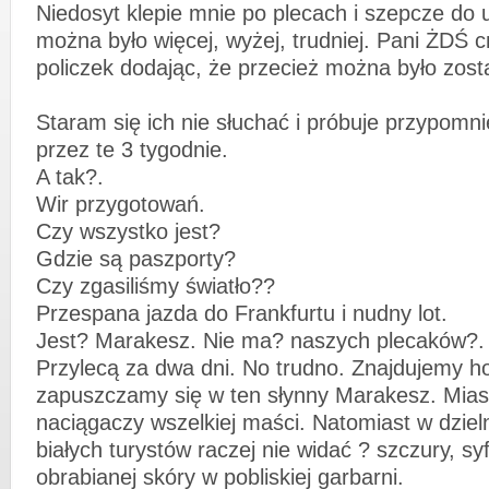
Niedosyt klepie mnie po plecach i szepcze do
można było więcej, wyżej, trudniej. Pani ŻDŚ
policzek dodając, że przecież można było zost
Staram się ich nie słuchać i próbuje przypomnie
przez te 3 tygodnie.
A tak?.
Wir przygotowań.
Czy wszystko jest?
Gdzie są paszporty?
Czy zgasiliśmy światło??
Przespana jazda do Frankfurtu i nudny lot.
Jest? Marakesz. Nie ma? naszych plecaków?.
Przylecą za dwa dni. No trudno. Znajdujemy hot
zapuszczamy się w ten słynny Marakesz. Miast
naciągaczy wszelkiej maści. Natomiast w dziel
białych turystów raczej nie widać ? szczury, sy
obrabianej skóry w pobliskiej garbarni.