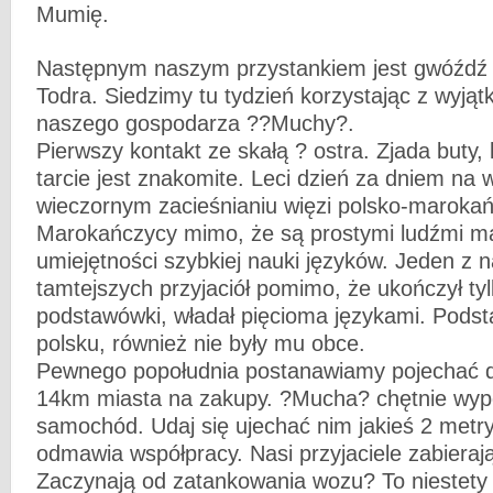
Mumię.
Następnym naszym przystankiem jest gwóźdź
Todra. Siedzimy tu tydzień korzystając z wyjąt
naszego gospodarza ??Muchy?.
Pierwszy kontakt ze skałą ? ostra. Zjada buty, l
tarcie jest znakomite. Leci dzień za dniem na w
wieczornym zacieśnianiu więzi polsko-marokań
Marokańczycy mimo, że są prostymi ludźmi m
umiejętności szybkiej nauki języków. Jeden z 
tamtejszych przyjaciół pomimo, że ukończył ty
podstawówki, władał pięcioma językami. Pods
polsku, również nie były mu obce.
Pewnego popołudnia postanawiamy pojechać 
14km miasta na zakupy. ?Mucha? chętnie wy
samochód. Udaj się ujechać nim jakieś 2 metry
odmawia współpracy. Nasi przyjaciele zabieraj
Zaczynają od zatankowania wozu? To niestety