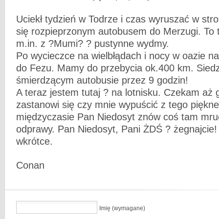
Uciekł tydzień w Todrze i czas wyruszać w st
się rozpieprzonym autobusem do Merzugi. To t
m.in. z ?Mumi? ? pustynne wydmy.
Po wycieczce na wielbłądach i nocy w oazie n
do Fezu. Mamy do przebycia ok.400 km. Sied
śmierdzącym autobusie przez 9 godzin!
A teraz jestem tutaj ? na lotnisku. Czekam aż 
zastanowi się czy mnie wypuścić z tego piękn
międzyczasie Pan Niedosyt znów coś tam mruc
odprawy. Pan Niedosyt, Pani ŻDŚ ? żegnajcie
wkrótce.
Conan
Imię (wymagane)