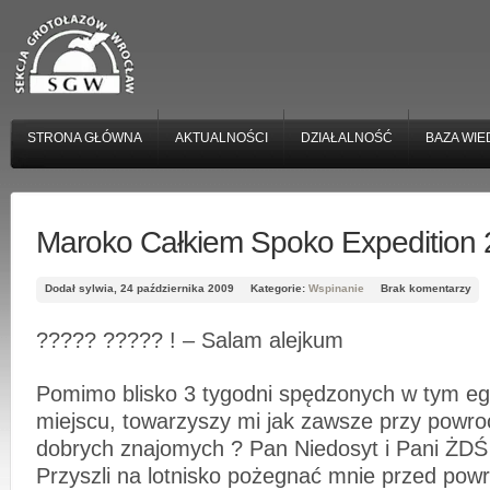
STRONA GŁÓWNA
AKTUALNOŚCI
DZIAŁALNOŚĆ
BAZA WIE
Maroko Całkiem Spoko Expedition
Dodał sylwia, 24 października 2009
Kategorie:
Wspinanie
Brak komentarzy
????? ????? ! – Salam alejkum
Pomimo blisko 3 tygodni spędzonych w tym e
miejscu, towarzyszy mi jak zawsze przy powro
dobrych znajomych ? Pan Niedosyt i Pani ŻDŚ 
Przyszli na lotnisko pożegnać mnie przed pow