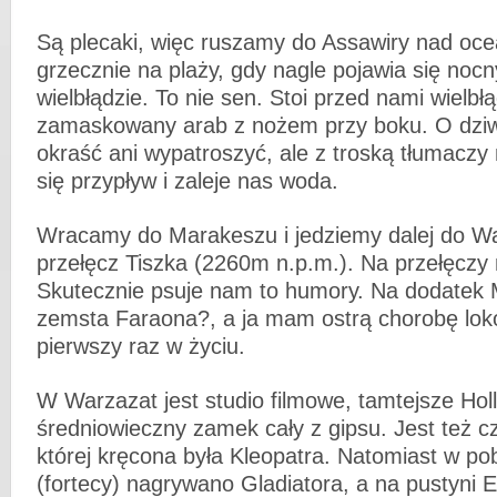
Są plecaki, więc ruszamy do Assawiry nad oc
grzecznie na plaży, gdy nagle pojawia się noc
wielbłądzie. To nie sen. Stoi przed nami wielbł
zamaskowany arab z nożem przy boku. O dziw
okraść ani wypatroszyć, ale z troską tłumacz
się przypływ i zaleje nas woda.
Wracamy do Marakeszu i jedziemy dalej do W
przełęcz Tiszka (2260m n.p.m.). Na przełęczy 
Skutecznie psuje nam to humory. Na dodatek
zemsta Faraona?, a ja mam ostrą chorobę lo
pierwszy raz w życiu.
W Warzazat jest studio filmowe, tamtejsze Hol
średniowieczny zamek cały z gipsu. Jest też c
której kręcona była Kleopatra. Natomiast w pob
(fortecy) nagrywano Gladiatora, a na pustyni 