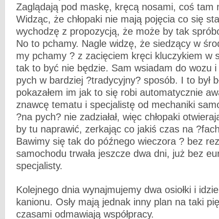
Zaglądają pod maskę, kręcą nosami, coś tam
Widząc, że chłopaki nie mają pojęcia co się sta
wychodzę z propozycją, że może by tak spró
No to pchamy. Nagle widzę, że siedzący w śr
my pchamy ? z zacięciem kręci kluczykiem w s
tak to być nie będzie. Sam wsiadam do wozu i 
pych w bardziej ?tradycyjny? sposób. I to był 
pokazałem im jak to się robi automatycznie 
znawcę tematu i specjalistę od mechaniki sa
?na pych? nie zadziałał, więc chłopaki otwiera
by tu naprawić, zerkając co jakiś czas na ?fa
Bawimy się tak do późnego wieczora ? bez rez
samochodu trwała jeszcze dwa dni, już bez eu
specjalisty.
Kolejnego dnia wynajmujemy dwa osiołki i idz
kanionu. Osły mają jednak inny plan na taki pię
czasami odmawiają współpracy.