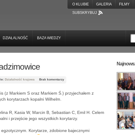
O KLUBIE
GALERIA
FILMY
SUBSKRYBUJ
DZIAŁALNOŚĆ
BAZA WIEDZY
Najnowsz
Radzimowice
rie:
Działalność krajowa
Brak komentarzy
uis (z Markiem S oraz Markiem Ś.) przyjechałem z
ych korytarzach kopalni Wilhelm.
lina R, Kasia W, Marcin B, Sebastian C, Emil H. Celem
lni i przejście jego wszystkich korytarzy.
ć egzotycznym. Korytarze, zdobione bajecznymi