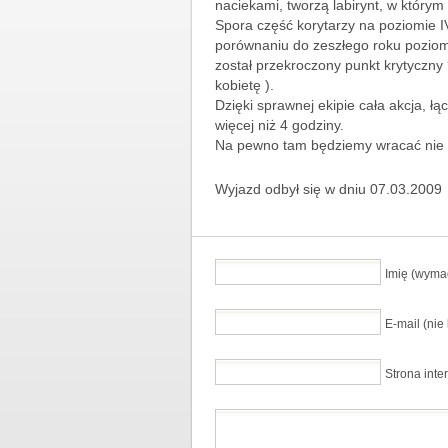
naciekami, tworzą labirynt, w którym
Spora część korytarzy na poziomie I
porównaniu do zeszłego roku poziom
został przekroczony punkt krytyczn
kobietę ).
Dzięki sprawnej ekipie cała akcja, łą
więcej niż 4 godziny.
Na pewno tam będziemy wracać nie 
Wyjazd odbył się w dniu 07.03.2009
Imię (wyma
E-mail (ni
Strona inte