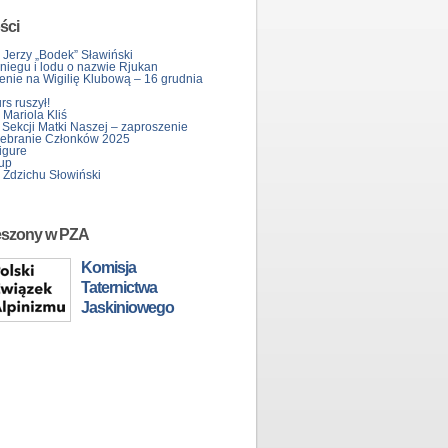
ści
 Jerzy „Bodek” Sławiński
śniegu i lodu o nazwie Rjukan
enie na Wigilię Klubową – 16 grudnia
s ruszył!
Mariola Kliś
 Sekcji Matki Naszej – zaproszenie
ebranie Członków 2025
igure
up
 Zdzichu Słowiński
eszony w PZA
Komisja
Taternictwa
Jaskiniowego