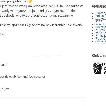
 milo jest pobłądzić
V jest zalana wodą do wysokości ok. 0,5 m. Jednakże w
Aktualno
 wody w korytarzach jest mniejszy (tym razem nie
Odszedł
y ?dochodzi wtedy do przeistoczenia mężczyzny w
Kraina 
Zaprosz
2025
Nowy kur
cznie ze zjazdem i wyjściem na powierzchnie, nie trwała
Odeszła 
70-lecie
Walne Z
raz.
Finale L
Freus C
Odszedł
Klub zrz
gane)
e będzie opublikowany) (wymagane)
rnetowa