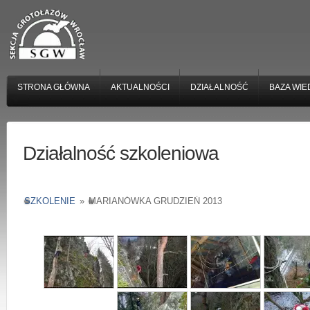
STRONA GŁÓWNA
AKTUALNOŚCI
DZIAŁALNOŚĆ
BAZA WIE
Działalność szkoleniowa
SZKOLENIE
»
MARIANÓWKA GRUDZIEŃ 2013