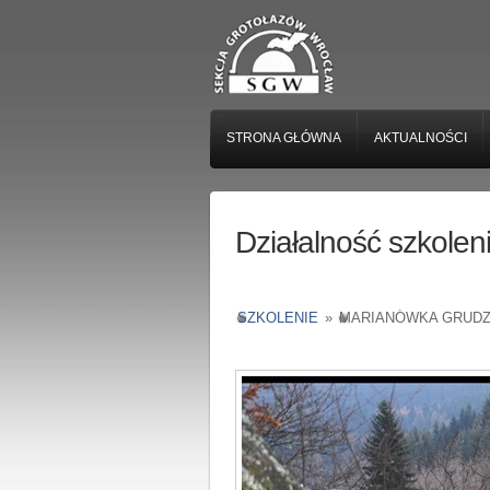
STRONA GŁÓWNA
AKTUALNOŚCI
Działalność szkole
SZKOLENIE
»
MARIANÓWKA GRUDZI