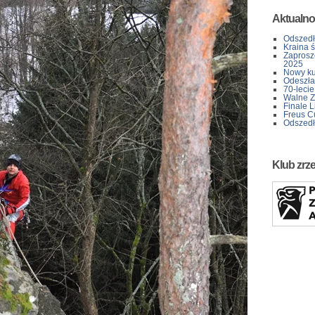
Aktualno
Odszedł
Kraina 
Zaprosz
2025
Nowy kur
Odeszła 
70-lecie
Walne Z
Finale L
Freus C
Odszedł
Klub zrz