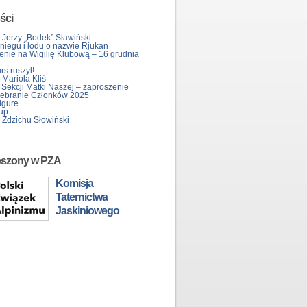
ści
 Jerzy „Bodek” Sławiński
śniegu i lodu o nazwie Rjukan
enie na Wigilię Klubową – 16 grudnia
s ruszył!
Mariola Kliś
 Sekcji Matki Naszej – zaproszenie
ebranie Członków 2025
igure
up
 Zdzichu Słowiński
eszony w PZA
Komisja
Taternictwa
Jaskiniowego