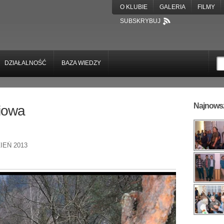
O KLUBIE
GALERIA
FILMY
SUBSKRYBUJ
DZIAŁALNOŚĆ
BAZA WIEDZY
Najnowsz
niowa
EŃ 2013