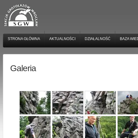
STRONA GŁÓWNA
AKTUALNOŚCI
DZIAŁALNOŚĆ
BAZA WIE
Galeria