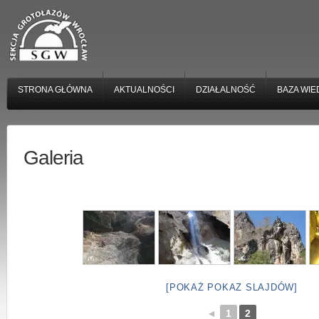
STRONA GŁÓWNA
AKTUALNOŚCI
DZIAŁALNOŚĆ
BAZA WIE
Galeria
[POKAŻ POKAZ SLAJDÓW]
◄
1
2