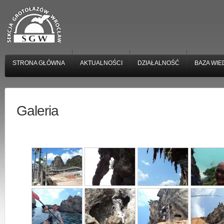
STRONA GŁÓWNA
AKTUALNOŚCI
DZIAŁALNOŚĆ
BAZA WIE
Galeria