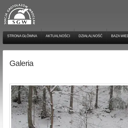
STRONA GŁÓWNA
AKTUALNOŚCI
DZIAŁALNOŚĆ
BAZA WIE
Galeria