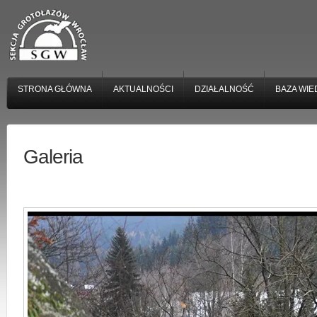
STRONA GŁÓWNA
AKTUALNOŚCI
DZIAŁALNOŚĆ
BAZA WIE
Galeria