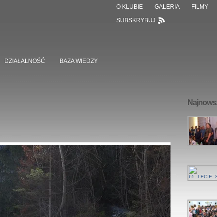
O KLUBIE
GALERIA
FILMY
SUBSKRYBUJ
DZIAŁALNOŚĆ
BAZA WIEDZY
Najnowsz