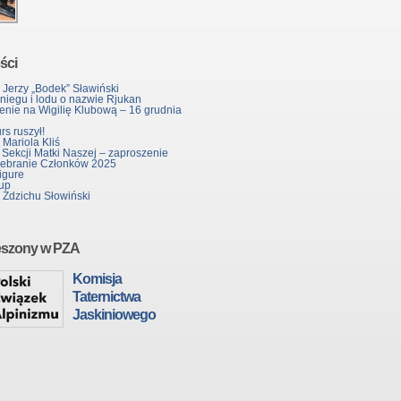
ści
 Jerzy „Bodek” Sławiński
śniegu i lodu o nazwie Rjukan
enie na Wigilię Klubową – 16 grudnia
s ruszył!
Mariola Kliś
 Sekcji Matki Naszej – zaproszenie
ebranie Członków 2025
igure
up
 Zdzichu Słowiński
eszony w PZA
Komisja
Taternictwa
Jaskiniowego