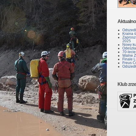
Aktualno
Odszedł
Kraina 
Zaprosz
2025
Nowy kur
Odeszła 
70-lecie
Walne Z
Finale L
Freus C
Odszedł
Klub zrz