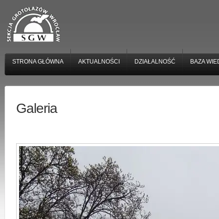
STRONA GŁÓWNA
AKTUALNOŚCI
DZIAŁALNOŚĆ
BAZA WIE
Galeria