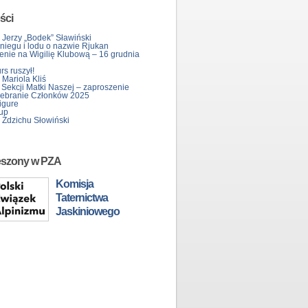
ści
 Jerzy „Bodek” Sławiński
śniegu i lodu o nazwie Rjukan
enie na Wigilię Klubową – 16 grudnia
s ruszył!
Mariola Kliś
 Sekcji Matki Naszej – zaproszenie
ebranie Członków 2025
igure
up
 Zdzichu Słowiński
eszony w PZA
Komisja
Taternictwa
Jaskiniowego