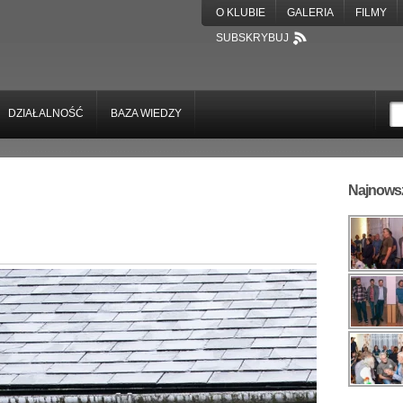
O KLUBIE
GALERIA
FILMY
SUBSKRYBUJ
DZIAŁALNOŚĆ
BAZA WIEDZY
Najnowsz