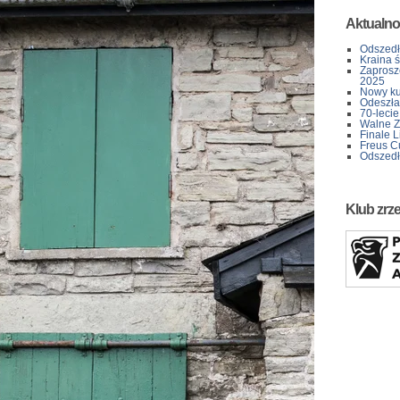
Aktualno
Odszedł
Kraina 
Zaprosz
2025
Nowy kur
Odeszła 
70-lecie
Walne Z
Finale L
Freus C
Odszedł
Klub zrz