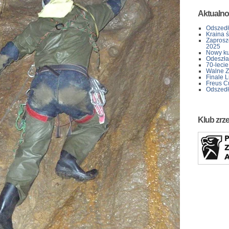
Aktualno
Odszedł
Kraina 
Zaprosz
2025
Nowy kur
Odeszła 
70-lecie
Walne Z
Finale L
Freus C
Odszedł
Klub zrz