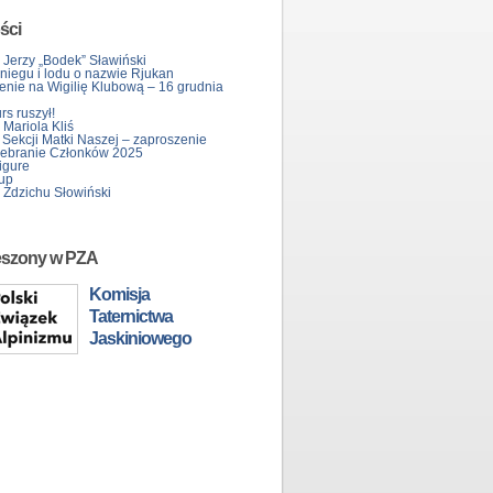
ści
 Jerzy „Bodek” Sławiński
śniegu i lodu o nazwie Rjukan
enie na Wigilię Klubową – 16 grudnia
s ruszył!
Mariola Kliś
 Sekcji Matki Naszej – zaproszenie
ebranie Członków 2025
igure
up
 Zdzichu Słowiński
eszony w PZA
Komisja
Taternictwa
Jaskiniowego