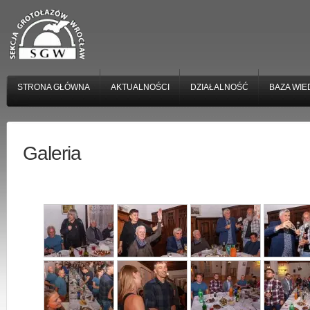
STRONA GŁÓWNA
AKTUALNOŚCI
DZIAŁALNOŚĆ
BAZA WIE
Galeria