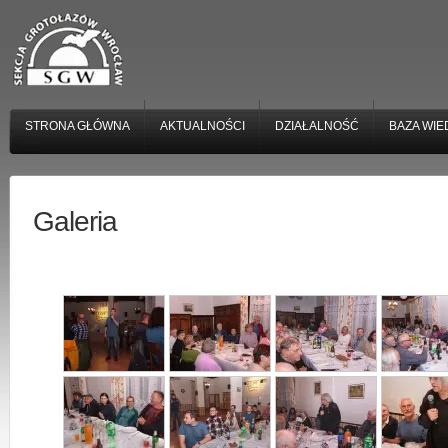
STRONA GŁÓWNA
AKTUALNOŚCI
DZIAŁALNOŚĆ
BAZA WIE
Galeria