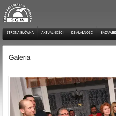
STRONA GŁÓWNA
AKTUALNOŚCI
DZIAŁALNOŚĆ
BAZA WIE
Galeria