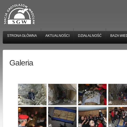
STRONA GŁÓWNA
AKTUALNOŚCI
DZIAŁALNOŚĆ
BAZA WIE
Galeria