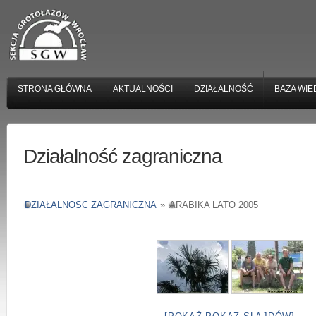
STRONA GŁÓWNA
AKTUALNOŚCI
DZIAŁALNOŚĆ
BAZA WIE
Działalność zagraniczna
DZIAŁALNOŚĆ ZAGRANICZNA
»
ARABIKA LATO 2005